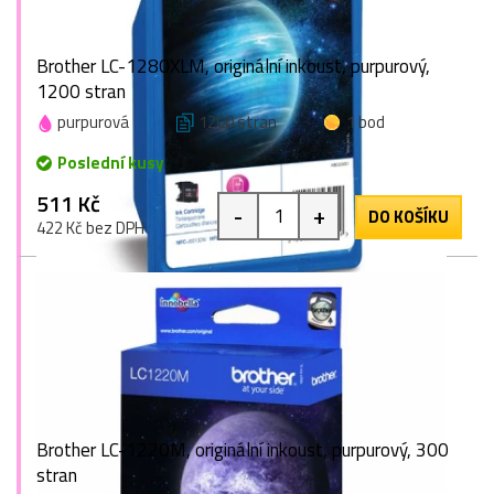
Brother LC-1280XLM, originální inkoust, purpurový,
1200 stran
purpurová
1200 stran
1 bod
Poslední kusy
511 Kč
-
+
DO KOŠÍKU
422 Kč bez DPH
Brother LC-1220M, originální inkoust, purpurový, 300
stran