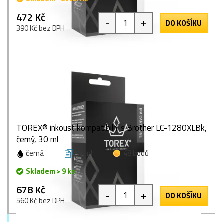
472 Kč
-
+
DO KOŠÍKU
390 Kč bez DPH
TOREX® inkoust kompatibilní s Brother LC-1280XLBk,
černý, 30 ml
černá
30 ml
48 bodů
Skladem > 9 ks
678 Kč
-
+
DO KOŠÍKU
560 Kč bez DPH