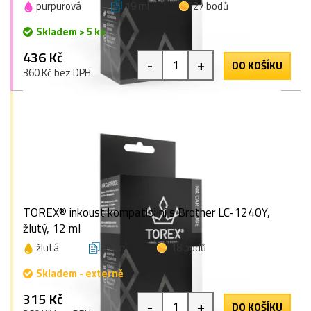
purpurová
19 ml
27 bodů
Skladem > 5 ks
436 Kč
-
+
DO KOŠÍKU
360 Kč bez DPH
TOREX® inkoust kompatibilní s Brother LC-1240Y,
žlutý, 12 ml
žlutá
12 ml
18 bodů
Skladem - externě
315 Kč
-
+
DO KOŠÍKU