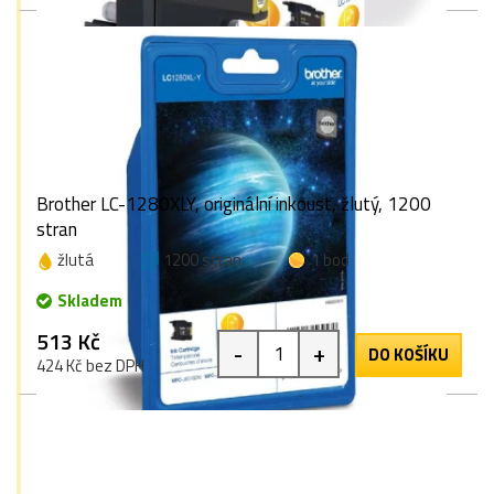
Brother LC-1280XLY, originální inkoust, žlutý, 1200
stran
žlutá
1200 stran
1 bod
Skladem
513 Kč
-
+
DO KOŠÍKU
424 Kč bez DPH