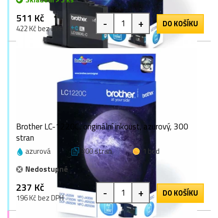
511 Kč
-
+
DO KOŠÍKU
422 Kč bez DPH
Brother LC-1220C, originální inkoust, azurový, 300
stran
azurová
300 stran
1 bod
Nedostupné
237 Kč
-
+
DO KOŠÍKU
196 Kč bez DPH