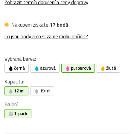
Zobrazit termín doručení a ceny dopravy
Nákupem získáte
17 bodů
Co jsou body a co si za ně mohu pořídit?
Vybraná barva:
černá
azurová
purpurová
žlutá
Kapacita:
12 ml
19 ml
Balení:
1-pack