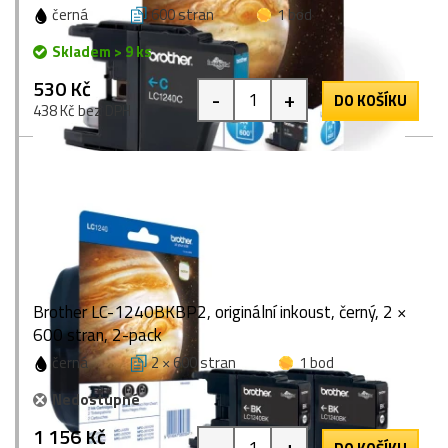
černá
600 stran
1 bod
Skladem > 9 ks
530 Kč
-
+
DO KOŠÍKU
438 Kč bez DPH
Brother LC-1240BKBP2, originální inkoust, černý, 2 ×
600 stran, 2-pack
černá
2 × 600 stran
1 bod
Nedostupné
1 156 Kč
-
+