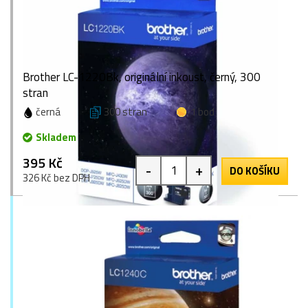
Brother LC-1220Bk, originální inkoust, černý, 300
stran
černá
300 stran
1 bod
Skladem
395 Kč
-
+
DO KOŠÍKU
326 Kč bez DPH