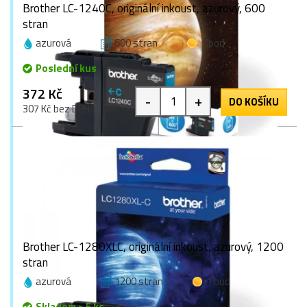
Brother LC-1240C, originální inkoust, azurový, 600
stran
azurová
600 stran
1 bod
Poslední kus
372 Kč
-
+
DO KOŠÍKU
307 Kč bez DPH
Brother LC-1280XLC, originální inkoust, azurový, 1200
stran
azurová
1200 stran
1 bod
Skladem > 5 ks