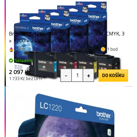
Brother LC-1280XLVALBP, originální inkoust, CMYK, 3
× 1200 + 2400 stran, 4-pack
CMYK
3 × 1200 + 2400 stran
1 bod
Skladem
2 097 Kč
-
+
DO KOŠÍKU
1 733 Kč bez DPH