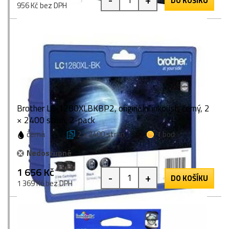
DO KOŠÍKU
956 Kč bez DPH
Brother LC-1280XLBKBP2, originální inkoust, černý, 2
× 2400 stran, 2-pack
černá
2 × 2400 stran
1 bod
Nedostupné
1 656 Kč
-
+
DO KOŠÍKU
1 369 Kč bez DPH