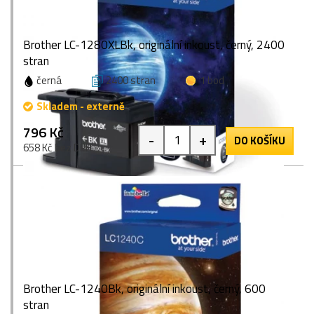
Brother LC-1280XLBk, originální inkoust, černý, 2400
stran
černá
2400 stran
1 bod
Skladem - externě
796 Kč
-
+
DO KOŠÍKU
658 Kč bez DPH
Brother LC-1240Bk, originální inkoust, černý, 600
stran