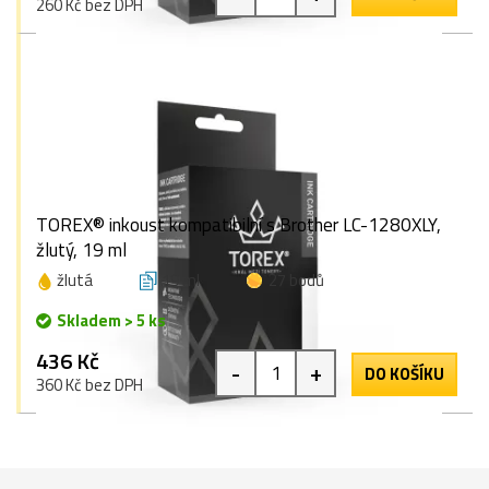
260 Kč bez DPH
TOREX® inkoust kompatibilní s Brother LC-1280XLY,
žlutý, 19 ml
žlutá
19 ml
27 bodů
Skladem > 5 ks
436 Kč
-
+
DO KOŠÍKU
360 Kč bez DPH