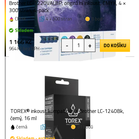
Brother LC-1220VALBP, originální inkoust, CMYK, 4 ×
300 stran, 4-pack
CMYK
4 × 300 stran
1 bod
Skladem
1 166 Kč
-
+
DO KOŠÍKU
964 Kč bez DPH
TOREX® inkoust kompatibilní s Brother LC-1240Bk,
černý, 16 ml
černá
16 ml
31 bodů
Skladem - externě