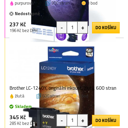
purpurová
300 stran
1 bod
Nedostupné
237 Kč
-
+
DO KOŠÍKU
196 Kč bez DPH
Brother LC-1240Y, originální inkoust, žlutý, 600 stran
žlutá
600 stran
1 bod
Skladem
345 Kč
-
+
DO KOŠÍKU
285 Kč bez DPH