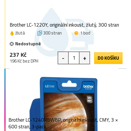
Brother LC-1220Y, originální inkoust, žlutý, 300 stran
žlutá
300 stran
1 bod
Nedostupné
237 Kč
-
+
DO KOŠÍKU
196 Kč bez DPH
Brother LC-1240RBWBP, originální inkoust, CMY, 3 ×
600 stran, 3-pack