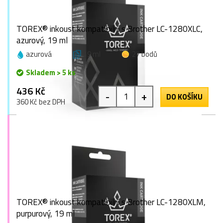
TOREX® inkoust kompatibilní s Brother LC-1280XLC,
azurový, 19 ml
azurová
19 ml
27 bodů
Skladem > 5 ks
436 Kč
-
+
DO KOŠÍKU
360 Kč bez DPH
TOREX® inkoust kompatibilní s Brother LC-1280XLM,
purpurový, 19 ml