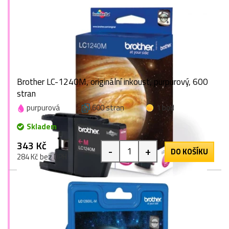
Brother LC-1240M, originální inkoust, purpurový, 600
stran
purpurová
600 stran
1 bod
Skladem
343 Kč
-
+
DO KOŠÍKU
284 Kč bez DPH