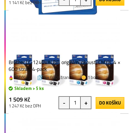
1 141 Kč bez DPH
Brother LC-1240VALBP, originální inkoust, CMYK, 4 ×
600 stran, 4-pack
CMYK
4 × 600 stran
1 bod
Skladem > 5 ks
1 509 Kč
-
+
DO KOŠÍKU
1 247 Kč bez DPH