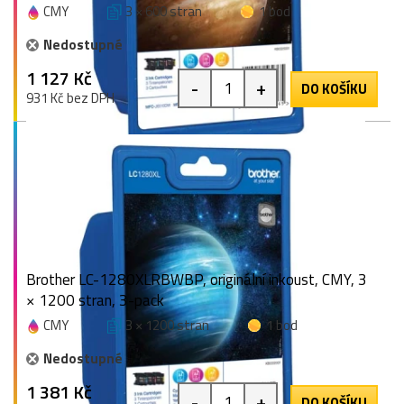
CMY
3 × 600 stran
1 bod
Nedostupné
1 127 Kč
-
+
DO KOŠÍKU
931 Kč bez DPH
Brother LC-1280XLRBWBP, originální inkoust, CMY, 3
× 1200 stran, 3-pack
CMY
3 × 1200 stran
1 bod
Nedostupné
1 381 Kč
-
+
DO KOŠÍKU