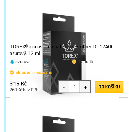
TOREX® inkoust kompatibilní s Brother LC-1240C,
azurový, 12 ml
azurová
12 ml
17 bodů
Skladem - externě
315 Kč
-
+
DO KOŠÍKU
260 Kč bez DPH