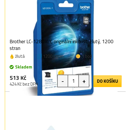
Brother LC-1280XLY, originální inkoust, žlutý, 1200
stran
žlutá
1200 stran
1 bod
Skladem
513 Kč
-
+
DO KOŠÍKU
424 Kč bez DPH