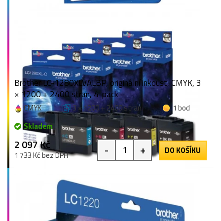
Brother LC-1280XLVALBP, originální inkoust, CMYK, 3
× 1200 + 2400 stran, 4-pack
CMYK
3 × 1200 + 2400 stran
1 bod
Skladem
2 097 Kč
-
+
DO KOŠÍKU
1 733 Kč bez DPH