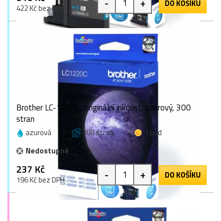
-
+
DO KOŠÍKU
422 Kč bez DPH
Brother LC-1220C, originální inkoust, azurový, 300
stran
azurová
300 stran
1 bod
Nedostupné
237 Kč
-
+
DO KOŠÍKU
196 Kč bez DPH