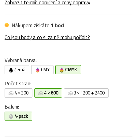
Zobrazit termín doručení a ceny dopravy
Nákupem získáte
1 bod
Co jsou body a co si za ně mohu pořídit?
Vybraná barva:
černá
CMY
CMYK
Počet stran:
4 × 300
4 × 600
3 × 1200 + 2400
Balení:
4-pack