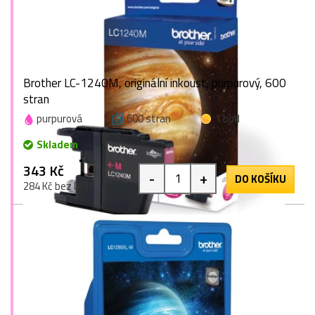
Brother LC-1240M, originální inkoust, purpurový, 600
stran
purpurová
600 stran
1 bod
Skladem
343 Kč
-
+
DO KOŠÍKU
284 Kč bez DPH