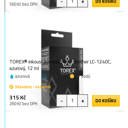
-
+
DO KOŠÍKU
560 Kč bez DPH
TOREX® inkoust kompatibilní s Brother LC-1240C,
azurový, 12 ml
azurová
12 ml
17 bodů
Skladem - externě
315 Kč
-
+
DO KOŠÍKU
260 Kč bez DPH