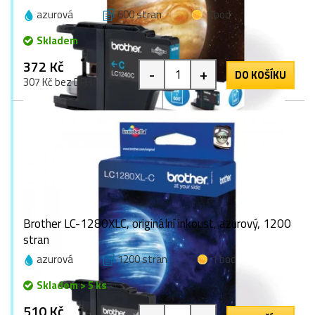
azurová
600 stran
1 bod
Skladem
372 Kč
-
+
DO KOŠÍKU
307 Kč bez DPH
Brother LC-1280XLC, originální inkoust, azurový, 1200
stran
azurová
1200 stran
1 bod
Skladem > 5 ks
510 Kč