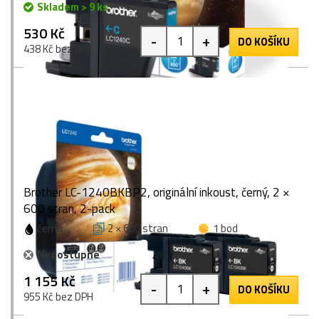
Skladem > 9 ks
530 Kč
-
+
DO KOŠÍKU
438 Kč bez DPH
Brother LC-1240BKBP2, originální inkoust, černý, 2 ×
600 stran, 2-pack
černá
2 × 600 stran
1 bod
Nedostupné
1 155 Kč
-
+
DO KOŠÍKU
955 Kč bez DPH