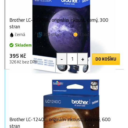
Brother LC-1220Bk, originální inkoust, černý, 300
stran
černá
300 stran
1 bod
Skladem
395 Kč
-
+
DO KOŠÍKU
326 Kč bez DPH
Brother LC-1240C, originální inkoust, azurový, 600
stran