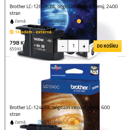
Brother LC-1280XLBk, originální inkoust, černý, 2400
stran
černá
2400 stran
1 bod
Skladem - externě
798 Kč
-
+
DO KOŠÍKU
659 Kč bez DPH
Brother LC-1240Bk, originální inkoust, černý, 600
stran
černá
600 stran
1 bod