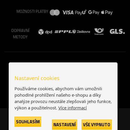
MOŽNOSTI PLATBY
DOPRAVNÍ
METODY
Nastavení cookies
Používáme cookies, abychom vám umožnili
pohodlné prohlížení našeho e-shopu a díky
analýze provozu neustále zlepšovali jeho funkce,
výkon a použitelnost.
Více informací
Česká republika
Slovensko
SOUHLASÍM
NASTAVENÍ
VŠE VYPNUTO