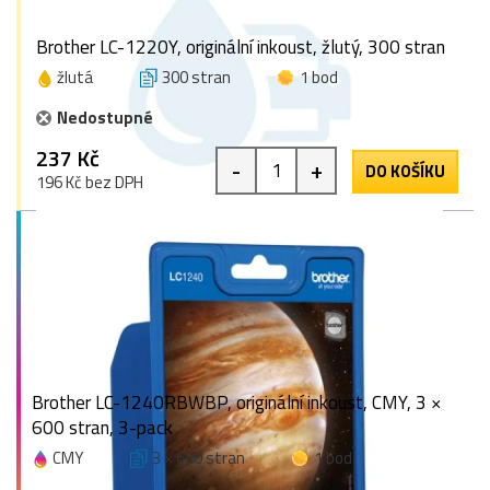
Brother LC-1220Y, originální inkoust, žlutý, 300 stran
žlutá
300 stran
1 bod
Nedostupné
237 Kč
-
+
DO KOŠÍKU
196 Kč bez DPH
Brother LC-1240RBWBP, originální inkoust, CMY, 3 ×
600 stran, 3-pack
CMY
3 × 600 stran
1 bod