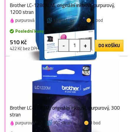
Brother LC-1280XLM, originální inkoust, purpurový,
1200 stran
purpurová
1200 stran
1 bod
Poslední kusy
510 Kč
-
+
DO KOŠÍKU
422 Kč bez DPH
Brother LC-1220M, originální inkoust, purpurový, 300
stran
purpurová
300 stran
1 bod