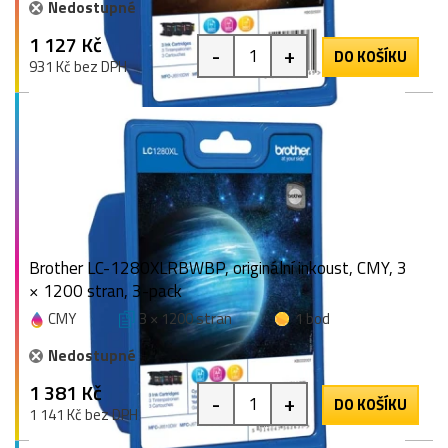
Nedostupné
1 127 Kč
-
+
DO KOŠÍKU
931 Kč bez DPH
Brother LC-1280XLRBWBP, originální inkoust, CMY, 3
× 1200 stran, 3-pack
CMY
3 × 1200 stran
1 bod
Nedostupné
1 381 Kč
-
+
DO KOŠÍKU
1 141 Kč bez DPH