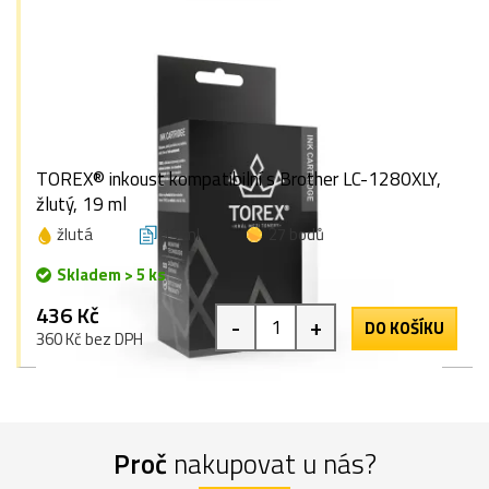
TOREX® inkoust kompatibilní s Brother LC-1280XLY,
žlutý, 19 ml
žlutá
19 ml
27 bodů
Skladem > 5 ks
436 Kč
-
+
DO KOŠÍKU
360 Kč bez DPH
Proč
nakupovat u nás?