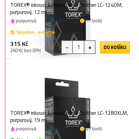
TOREX® inkoust kompatibilní s Brother LC-1240M,
purpurový, 12 ml
purpurová
12 ml
17 bodů
Skladem - externě
315 Kč
-
+
DO KOŠÍKU
260 Kč bez DPH
TOREX® inkoust kompatibilní s Brother LC-1280XLM,
purpurový, 19 ml
purpurová
19 ml
27 bodů