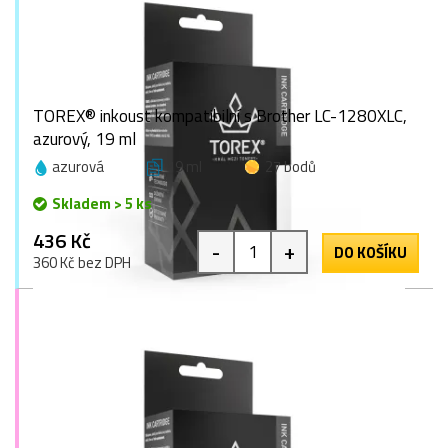
TOREX® inkoust kompatibilní s Brother LC-1280XLC,
azurový, 19 ml
azurová
19 ml
27 bodů
Skladem > 5 ks
436 Kč
-
+
DO KOŠÍKU
360 Kč bez DPH