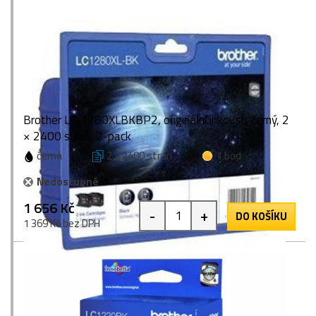
Brother LC-1280XLBKBP2, originální inkoust, černý, 2
× 2400 stran, 2-pack
černá
2 × 2400 stran
1 bod
Nedostupné
1 656 Kč
-
+
DO KOŠÍKU
1 369 Kč bez DPH