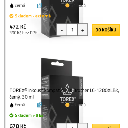
černá
16 ml
31 bodů
Skladem - externě
472 Kč
-
+
DO KOŠÍKU
390 Kč bez DPH
TOREX® inkoust kompatibilní s Brother LC-1280XLBk,
černý, 30 ml
černá
30 ml
48 bodů
Skladem > 9 ks
678 Kč