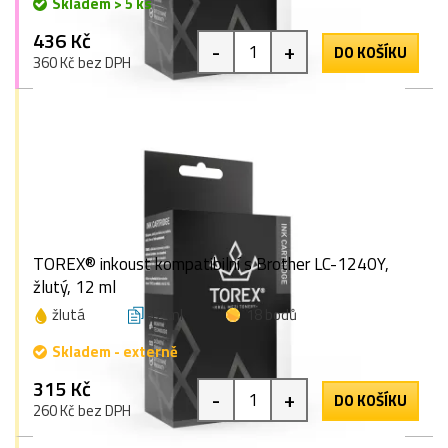
Skladem > 5 ks
436 Kč
-
+
DO KOŠÍKU
360 Kč bez DPH
TOREX® inkoust kompatibilní s Brother LC-1240Y,
žlutý, 12 ml
žlutá
12 ml
18 bodů
Skladem - externě
315 Kč
-
+
DO KOŠÍKU
260 Kč bez DPH