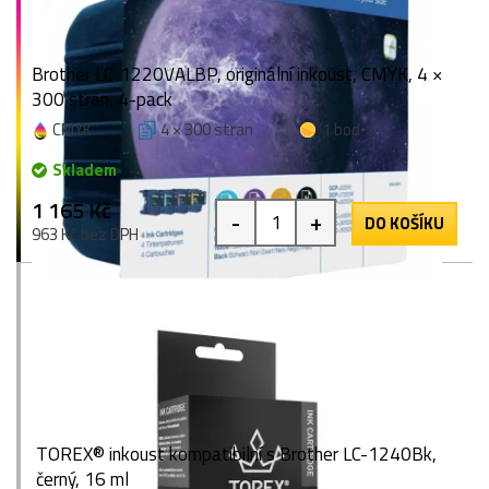
Brother LC-1220VALBP, originální inkoust, CMYK, 4 ×
300 stran, 4-pack
CMYK
4 × 300 stran
1 bod
Skladem
1 165 Kč
-
+
DO KOŠÍKU
963 Kč bez DPH
TOREX® inkoust kompatibilní s Brother LC-1240Bk,
černý, 16 ml