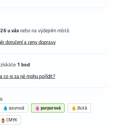
26 u vás
nebo na výdejním místě
ín doručení a ceny dopravy
získáte
1 bod
a co si za ně mohu pořídit?
a:
azurová
purpurová
žlutá
CMYK