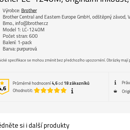
Výrobce:
Brother
Brother Central and Eastern Europe GmbH, odštěpný závod, 
Brno., info@brother.cz
Model 1: LC-1240M
Počet stran: 600
Balení: 1-pack
Barva: purpurová
ické specifikace se mohou změnit bez předchozího upozornění. Obrázky mají p
Práv
Průměrné hodnocení
4,6
od
18
zákazníků
4,6
Ohodnotit:
Orig
dněte si i další produkty