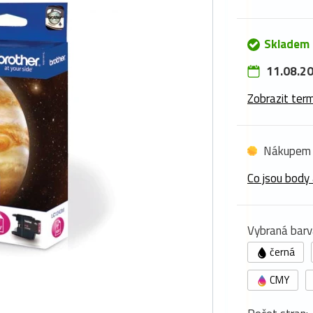
Skladem
11.08.20
Zobrazit term
Nákupem 
Co jsou body 
Vybraná barv
černá
CMY