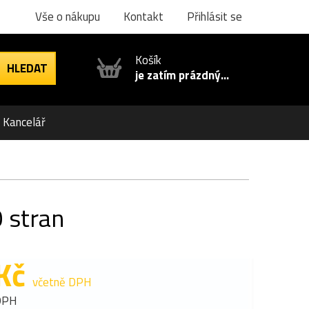
Vše o nákupu
Kontakt
Přihlásit se
Košík
je zatím prázdný...
Kancelář
 stran
Kč
včetně DPH
DPH