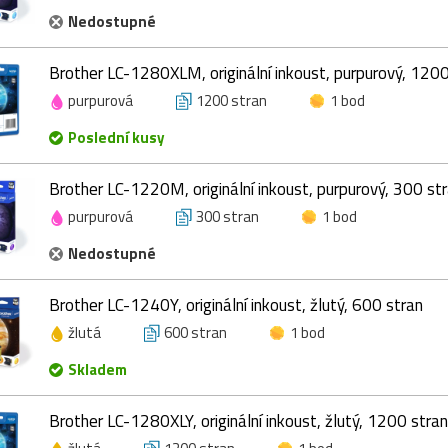
Nedostupné
Brother LC-1280XLM, originální inkoust, purpurový, 1200
purpurová
1200 stran
1 bod
Poslední kusy
Brother LC-1220M, originální inkoust, purpurový, 300 st
purpurová
300 stran
1 bod
Nedostupné
Brother LC-1240Y, originální inkoust, žlutý, 600 stran
žlutá
600 stran
1 bod
Skladem
Brother LC-1280XLY, originální inkoust, žlutý, 1200 stran