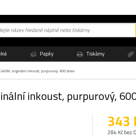
lně
Papíry
Tiskárny
240M, originální inkoust, purpurový, 600 stran
nální inkoust, purpurový, 600
343 
284 Kč bez 