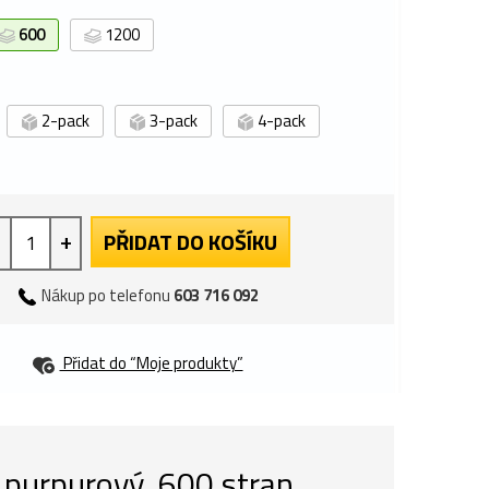
600
1200
2-pack
3-pack
4-pack
+
PŘIDAT DO KOŠÍKU
Nákup po telefonu
603 716 092
Přidat do “Moje produkty”
 purpurový, 600 stran