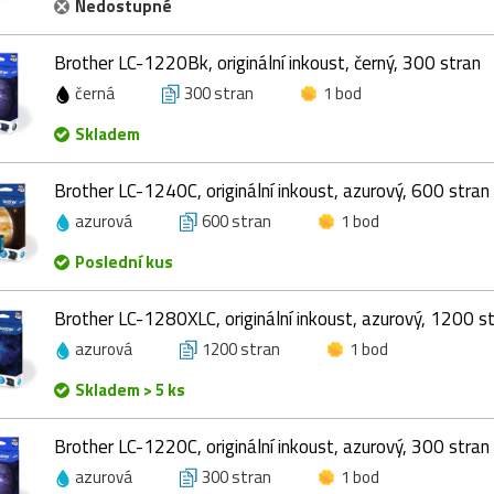
Nedostupné
Brother LC-1220Bk, originální inkoust, černý, 300 stran
černá
300 stran
1 bod
Skladem
Brother LC-1240C, originální inkoust, azurový, 600 stran
azurová
600 stran
1 bod
Poslední kus
Brother LC-1280XLC, originální inkoust, azurový, 1200 s
azurová
1200 stran
1 bod
Skladem > 5 ks
Brother LC-1220C, originální inkoust, azurový, 300 stran
azurová
300 stran
1 bod