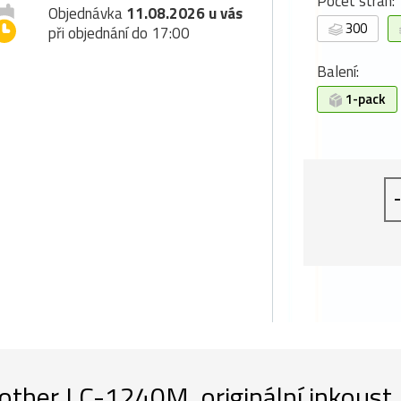
Počet stran:
Objednávka
11.08.2026 u vás
300
při objednání do 17:00
Balení:
1-pack
-
other LC-1240M, originální inkoust,