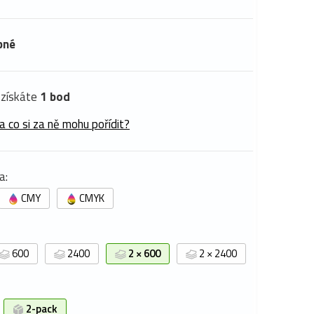
pné
získáte
1 bod
a co si za ně mohu pořídit?
a:
CMY
CMYK
600
2400
2 × 600
2 × 2400
2-pack