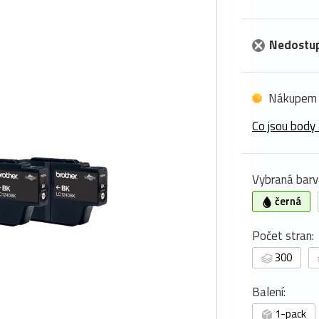
Nedostu
Nákupem 
Co jsou body 
Vybraná barv
černá
Počet stran:
300
Balení:
1-pack