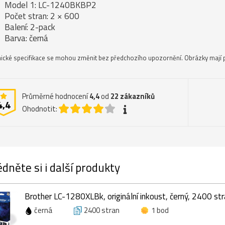
Model 1: LC-1240BKBP2
Počet stran: 2 × 600
Balení: 2-pack
Barva: černá
ické specifikace se mohou změnit bez předchozího upozornění. Obrázky mají p
Průměrné hodnocení
4,4
od
22
zákazníků
4,4
Ohodnotit:
dněte si i další produkty
Brother LC-1280XLBk, originální inkoust, černý, 2400 st
černá
2400 stran
1 bod