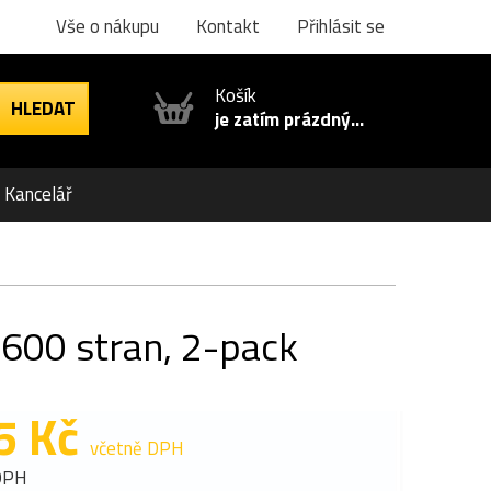
Vše o nákupu
Kontakt
Přihlásit se
Košík
je zatím prázdný...
Kancelář
 600 stran, 2-pack
5 Kč
včetně DPH
DPH