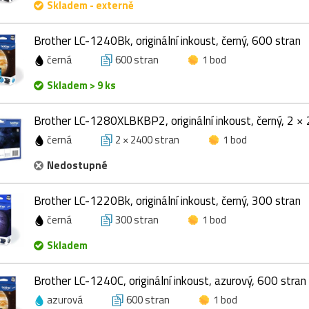
Skladem - externě
Brother LC-1240Bk, originální inkoust, černý, 600 stran
černá
600 stran
1 bod
Skladem > 9 ks
Brother LC-1280XLBKBP2, originální inkoust, černý, 2 ×
černá
2 × 2400 stran
1 bod
Nedostupné
Brother LC-1220Bk, originální inkoust, černý, 300 stran
černá
300 stran
1 bod
Skladem
Brother LC-1240C, originální inkoust, azurový, 600 stran
azurová
600 stran
1 bod