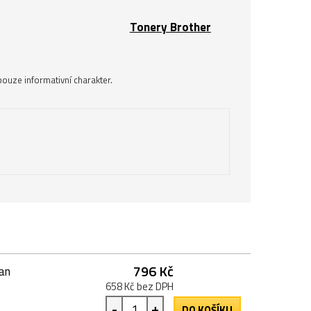
Tonery Brother
ouze informativní charakter.
796 Kč
ran
658 Kč bez DPH
-
+
DO KOŠÍKU