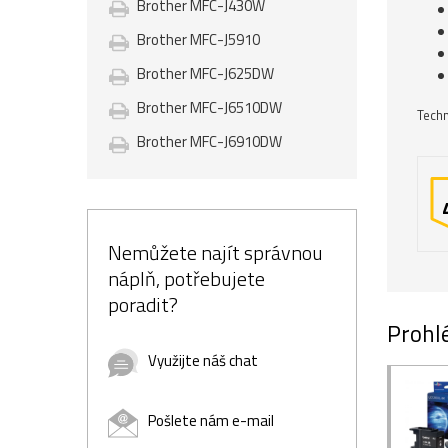
Brother MFC-J430W
Brother MFC-J5910
Brother MFC-J625DW
Brother MFC-J6510DW
Techn
Brother MFC-J6910DW
Nemůžete najít správnou
náplň, potřebujete
poradit?
Prohlé
Využijte náš chat
Pošlete nám e-mail