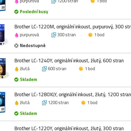
purpurová
1200 stran
1 bod
Poslední kusy
Brother LC-1220M, originální inkoust, purpurový, 300 st
purpurová
300 stran
1 bod
Nedostupné
Brother LC-1240Y, originální inkoust, žlutý, 600 stran
žlutá
600 stran
1 bod
Skladem
Brother LC-1280XLY, originální inkoust, žlutý, 1200 stran
žlutá
1200 stran
1 bod
Skladem
Brother LC-1220Y, originální inkoust, žlutý, 300 stran