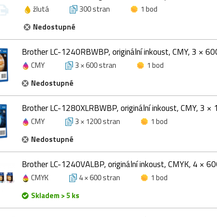
žlutá
300 stran
1 bod
Nedostupné
Brother LC-1240RBWBP, originální inkoust, CMY, 3 × 60
CMY
3 × 600 stran
1 bod
Nedostupné
Brother LC-1280XLRBWBP, originální inkoust, CMY, 3 × 
CMY
3 × 1200 stran
1 bod
Nedostupné
Brother LC-1240VALBP, originální inkoust, CMYK, 4 × 60
CMYK
4 × 600 stran
1 bod
Skladem > 5 ks