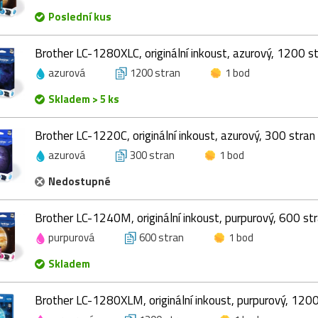
Poslední kus
Brother LC-1280XLC, originální inkoust, azurový, 1200 s
azurová
1200 stran
1 bod
Skladem > 5 ks
Brother LC-1220C, originální inkoust, azurový, 300 stran
azurová
300 stran
1 bod
Nedostupné
Brother LC-1240M, originální inkoust, purpurový, 600 st
purpurová
600 stran
1 bod
Skladem
Brother LC-1280XLM, originální inkoust, purpurový, 1200