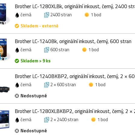
Brother LC-1280XLBk, originální inkoust, černý, 2400 st
černá
2400 stran
1 bod
Skladem - externě
Brother LC-1240Bk, originální inkoust, černý, 600 stran
černá
600 stran
1 bod
Skladem > 9 ks
Brother LC-1240BKBP2, originální inkoust, černý, 2 × 60
černá
2 × 600 stran
1 bod
Nedostupné
Brother LC-1280XLBKBP2, originální inkoust, černý, 2 ×
černá
2 × 2400 stran
1 bod
Nedostupné