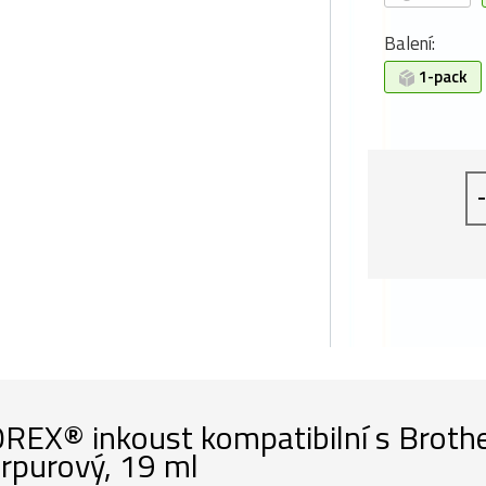
Balení:
1-pack
-
REX® inkoust kompatibilní s Brot
rpurový, 19 ml