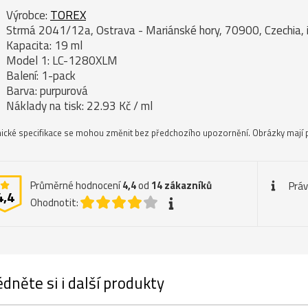
Výrobce:
TOREX
Strmá 2041/12a, Ostrava - Mariánské hory, 70900, Czechia, 
Kapacita: 19 ml
Model 1: LC-1280XLM
Balení: 1-pack
Barva: purpurová
Náklady na tisk: 22.93 Kč / ml
ické specifikace se mohou změnit bez předchozího upozornění. Obrázky mají p
Průměrné hodnocení
4,4
od
14
zákazníků
Práv
4,4
Ohodnotit:
dněte si i další produkty