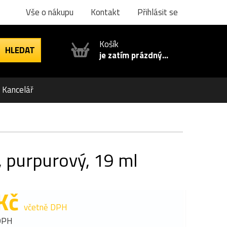
Vše o nákupu
Kontakt
Přihlásit se
Košík
je zatím prázdný...
Kancelář
 purpurový, 19 ml
Kč
včetně DPH
DPH