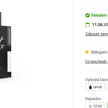
Skladem 
11.08.20
Zobrazit term
Nákupem 
Co jsou body 
Vybraná barv
černá
Kapacita:
12 ml