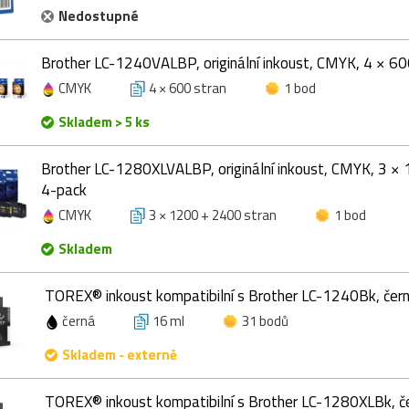
Nedostupné
Brother LC-1240VALBP, originální inkoust, CMYK, 4 × 60
CMYK
4 × 600 stran
1 bod
Skladem > 5 ks
Brother LC-1280XLVALBP, originální inkoust, CMYK, 3 ×
4-pack
CMYK
3 × 1200 + 2400 stran
1 bod
Skladem
TOREX® inkoust kompatibilní s Brother LC-1240Bk, čern
černá
16 ml
31 bodů
Skladem - externě
TOREX® inkoust kompatibilní s Brother LC-1280XLBk, če