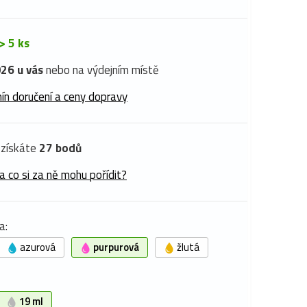
> 5 ks
26 u vás
nebo na výdejním místě
ín doručení a ceny dopravy
získáte
27 bodů
a co si za ně mohu pořídit?
a:
azurová
purpurová
žlutá
19 ml