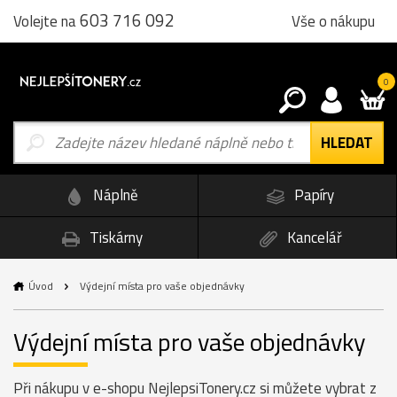
603 716 092
Vše o nákupu
Volejte na
0
Náplně
Papíry
Tiskárny
Kancelář
Úvod
Výdejní místa pro vaše objednávky
Výdejní místa pro vaše objednávky
Při nákupu v e-shopu NejlepsiTonery.cz si můžete vybrat z