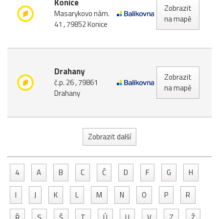
Konice
Zobrazit
Masarykovo nám.
na mapě
41 , 79852 Konice
Drahany
Zobrazit
č.p. 26 , 79861
na mapě
Drahany
Zobrazit další
4
A
B
C
Č
D
F
G
H
I
J
K
L
M
N
O
P
R
Ř
S
Š
T
Ú
U
V
Z
Ž