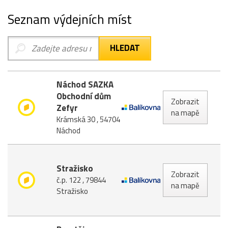
Seznam výdejních míst
Náchod SAZKA
Obchodní dům
Zobrazit
Zefyr
na mapě
Krámská 30 , 54704
Náchod
Stražisko
Zobrazit
č.p. 122 , 79844
na mapě
Stražisko