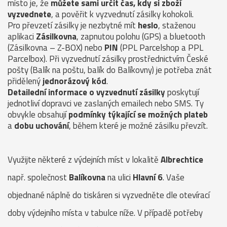
místo je, že
můžete sami určit čas, kdy si zboží
vyzvednete
, a pověřit k vyzvednutí zásilky kohokoli.
Pro převzetí zásilky je nezbytné mít
heslo
, staženou
aplikaci
Zásilkovna
, zapnutou polohu (GPS) a bluetooth
(Zásilkovna – Z-BOX) nebo
PIN
(PPL Parcelshop a PPL
Parcelbox). Při vyzvednutí zásilky prostřednictvím České
pošty (Balík na poštu, balík do Balíkovny) je potřeba znát
přidělený
jednorázový kód
.
Detailední informace o vyzvednutí zásilky
poskytují
jednotliví dopravci ve zaslaných emailech nebo SMS. Ty
obvykle obsahují
podmínky týkající se možných plateb
a
dobu uchování
, během které je možné zásilku převzít.
Využijte některé z výdejních míst v lokalitě
Albrechtice
např. společnost
Balíkovna
na ulici
Hlavní 6
. Vaše
objednané náplně do tiskáren si vyzvedněte dle otevírací
doby výdejního místa v tabulce níže. V případě potřeby