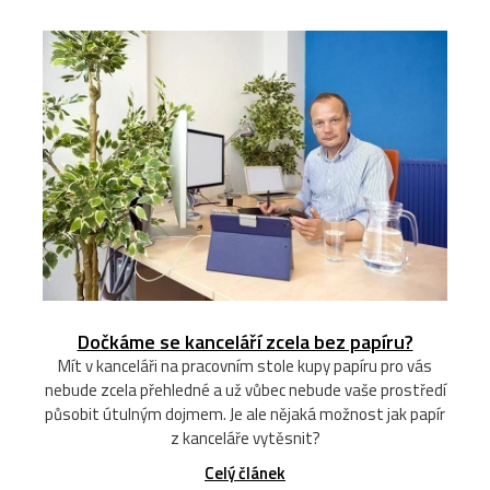
Dočkáme se kanceláří zcela bez papíru?
Mít v kanceláři na pracovním stole kupy papíru pro vás
nebude zcela přehledné a už vůbec nebude vaše prostředí
působit útulným dojmem. Je ale nějaká možnost jak papír
z kanceláře vytěsnit?
Celý článek