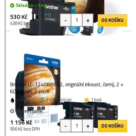
Skladem > 9 ks
530 Kč
-
+
DO KOŠÍKU
438 Kč bez DPH
Brother LC-1240BKBP2, originální inkoust, černý, 2 ×
600 stran, 2-pack
černá
2 × 600 stran
1 bod
Nedostupné
1 156 Kč
-
+
DO KOŠÍKU
956 Kč bez DPH