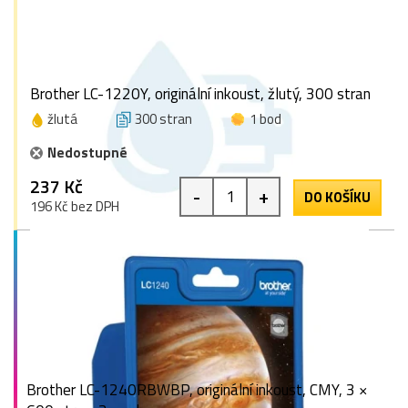
Brother LC-1220Y, originální inkoust, žlutý, 300 stran
žlutá
300 stran
1 bod
Nedostupné
237 Kč
-
+
DO KOŠÍKU
196 Kč bez DPH
Brother LC-1240RBWBP, originální inkoust, CMY, 3 ×