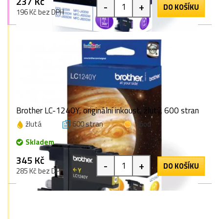
237 Kč
-
+
DO KOŠÍKU
196 Kč bez DPH
Brother LC-1240Y, originální inkoust, žlutý, 600 stran
žlutá
600 stran
1 bod
Skladem
345 Kč
-
+
DO KOŠÍKU
285 Kč bez DPH