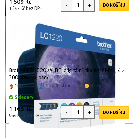
1 509 Kč
-
+
DO KOŠÍKU
1 247 Kč bez DPH
Brother LC-1220VALBP, originální inkoust, CMYK, 4 ×
300 stran, 4-pack
CMYK
4 × 300 stran
1 bod
Skladem
1 166 Kč
-
+
DO KOŠÍKU
964 Kč bez DPH