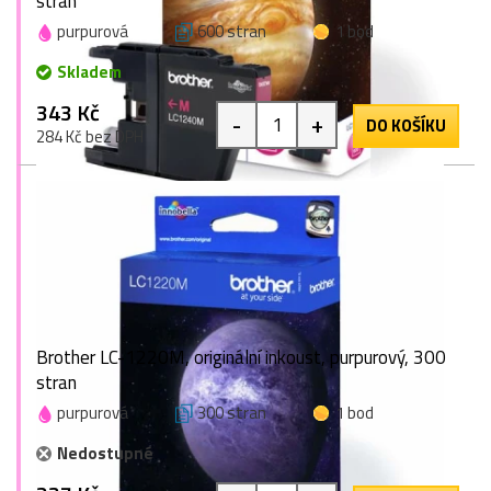
stran
purpurová
600 stran
1 bod
Skladem
343 Kč
-
+
DO KOŠÍKU
284 Kč bez DPH
Brother LC-1220M, originální inkoust, purpurový, 300
stran
purpurová
300 stran
1 bod
Nedostupné