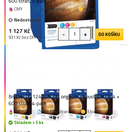
600 stran, 3-pack
CMY
3 × 600 stran
1 bod
Nedostupné
1 127 Kč
-
+
DO KOŠÍKU
931 Kč bez DPH
Brother LC-1240VALBP, originální inkoust, CMYK, 4 ×
600 stran, 4-pack
CMYK
4 × 600 stran
1 bod
Skladem > 5 ks