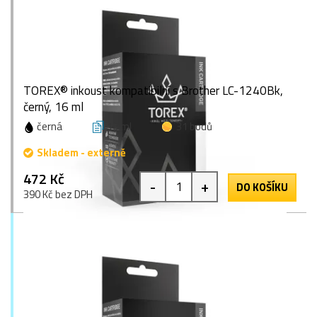
TOREX® inkoust kompatibilní s Brother LC-1240Bk,
černý, 16 ml
černá
16 ml
31 bodů
Skladem - externě
472 Kč
-
+
DO KOŠÍKU
390 Kč bez DPH