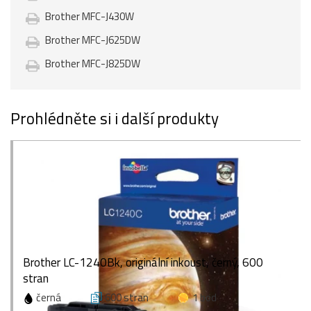
Brother MFC-J430W
Brother MFC-J625DW
Brother MFC-J825DW
Prohlédněte si i další produkty
Brother LC-1240Bk, originální inkoust, černý, 600
stran
černá
600 stran
1 bod