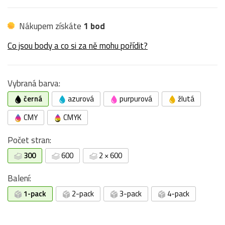
Nákupem získáte
1 bod
Co jsou body a co si za ně mohu pořídit?
Vybraná barva:
černá
azurová
purpurová
žlutá
CMY
CMYK
Počet stran:
300
600
2 × 600
Balení:
1-pack
2-pack
3-pack
4-pack