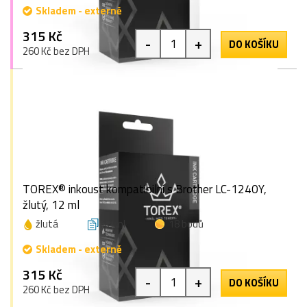
Skladem - externě
315 Kč
-
+
DO KOŠÍKU
260 Kč bez DPH
TOREX® inkoust kompatibilní s Brother LC-1240Y,
žlutý, 12 ml
žlutá
12 ml
18 bodů
Skladem - externě
315 Kč
-
+
DO KOŠÍKU
260 Kč bez DPH