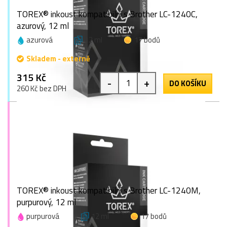
TOREX® inkoust kompatibilní s Brother LC-1240C,
azurový, 12 ml
azurová
12 ml
17 bodů
Skladem - externě
315 Kč
-
+
DO KOŠÍKU
260 Kč bez DPH
TOREX® inkoust kompatibilní s Brother LC-1240M,
purpurový, 12 ml
purpurová
12 ml
17 bodů