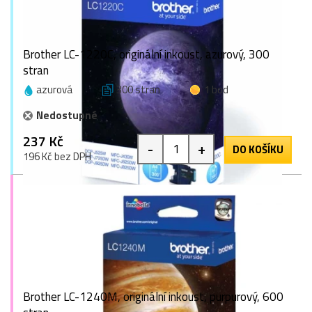
Brother LC-1220C, originální inkoust, azurový, 300
stran
azurová
300 stran
1 bod
Nedostupné
237 Kč
-
+
DO KOŠÍKU
196 Kč bez DPH
Brother LC-1240M, originální inkoust, purpurový, 600