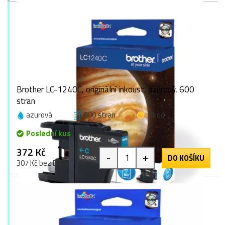
Brother LC-1240C, originální inkoust, azurový, 600
stran
azurová
600 stran
1 bod
Poslední kus
372 Kč
-
+
DO KOŠÍKU
307 Kč bez DPH