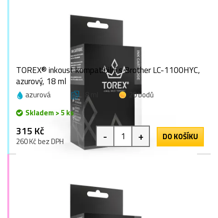
TOREX® inkoust kompatibilní s Brother LC-1100HYC,
azurový, 18 ml
azurová
18 ml
20 bodů
Skladem > 5 ks
315 Kč
-
+
DO KOŠÍKU
260 Kč bez DPH