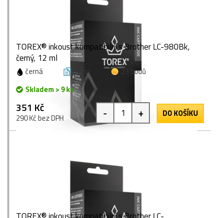
TOREX® inkoust kompatibilní s Brother LC-980Bk,
černý, 12 ml
černá
12 ml
23 bodů
Skladem > 9 ks
351 Kč
-
+
DO KOŠÍKU
290 Kč bez DPH
TOREX® inkoust kompatibilní s Brother LC-