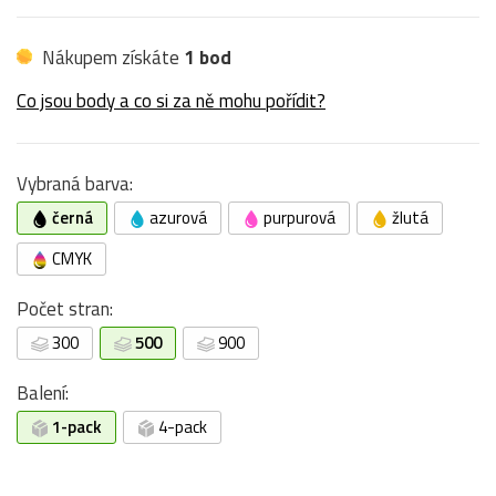
Nákupem získáte
1 bod
Co jsou body a co si za ně mohu pořídit?
Vybraná barva:
černá
azurová
purpurová
žlutá
CMYK
Počet stran:
300
500
900
Balení:
1-pack
4-pack