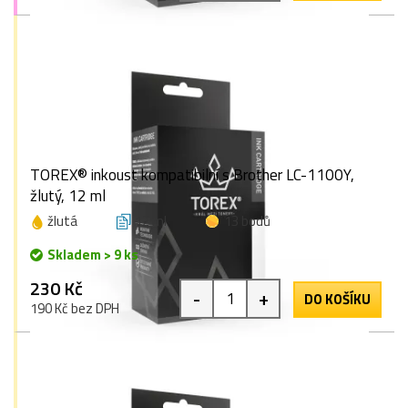
TOREX® inkoust kompatibilní s Brother LC-1100Y,
žlutý, 12 ml
žlutá
12 ml
13 bodů
Skladem > 9 ks
230 Kč
-
+
DO KOŠÍKU
190 Kč bez DPH