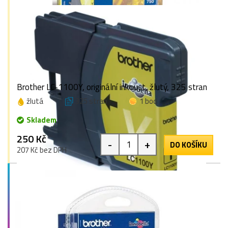
Brother LC-1100Y, originální inkoust, žlutý, 325 stran
žlutá
325 stran
1 bod
Skladem
250 Kč
-
+
DO KOŠÍKU
207 Kč bez DPH