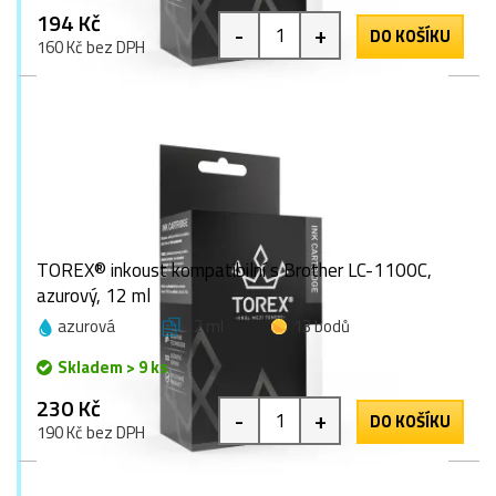
194 Kč
-
+
DO KOŠÍKU
160 Kč bez DPH
TOREX® inkoust kompatibilní s Brother LC-1100C,
azurový, 12 ml
azurová
12 ml
13 bodů
Skladem > 9 ks
230 Kč
-
+
DO KOŠÍKU
190 Kč bez DPH