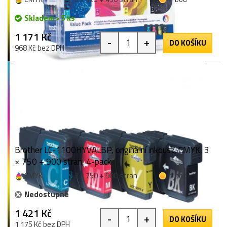
Skladem > 5 ks
1 171 Kč
-
+
DO KOŠÍKU
968 Kč bez DPH
Brother LC-1100HYVALBP, originální inkoust, CMYK, 3
× 750 + 900 stran, 4-pack
CMYK
3 × 750 + 900 stran
1 bod
Nedostupné
1 421 Kč
-
+
DO KOŠÍKU
1 175 Kč bez DPH