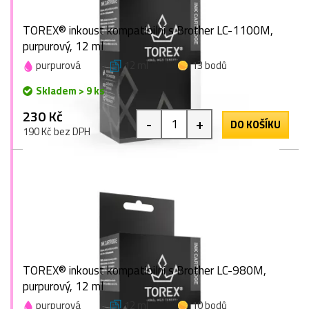
TOREX® inkoust kompatibilní s Brother LC-1100M,
purpurový, 12 ml
purpurová
12 ml
13 bodů
Skladem > 9 ks
230 Kč
-
+
DO KOŠÍKU
190 Kč bez DPH
TOREX® inkoust kompatibilní s Brother LC-980M,
purpurový, 12 ml
purpurová
12 ml
10 bodů