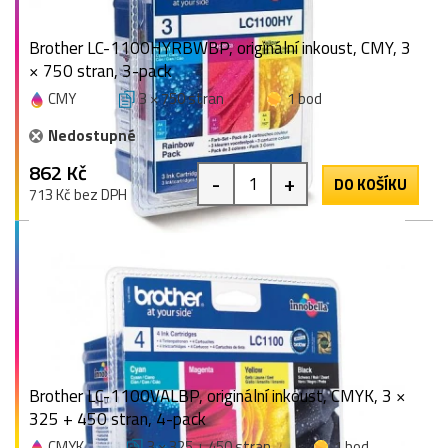
Brother LC-1100HYRBWBP, originální inkoust, CMY, 3
× 750 stran, 3-pack
CMY
3 × 750 stran
1 bod
Nedostupné
862 Kč
-
+
DO KOŠÍKU
713 Kč bez DPH
Brother LC-1100VALBP, originální inkoust, CMYK, 3 ×
325 + 450 stran, 4-pack
CMYK
3 × 325 + 450 stran
1 bod