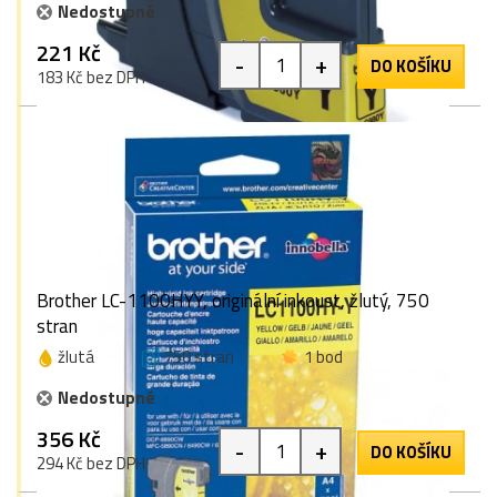
Nedostupné
221 Kč
-
+
DO KOŠÍKU
183 Kč bez DPH
Brother LC-1100HYY, originální inkoust, žlutý, 750
stran
žlutá
750 stran
1 bod
Nedostupné
356 Kč
-
+
DO KOŠÍKU
294 Kč bez DPH