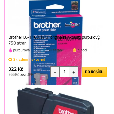
Brother LC-1100HYM, originální inkoust, purpurový,
750 stran
purpurová
750 stran
1 bod
Skladem - externě
322 Kč
-
+
DO KOŠÍKU
266 Kč bez DPH