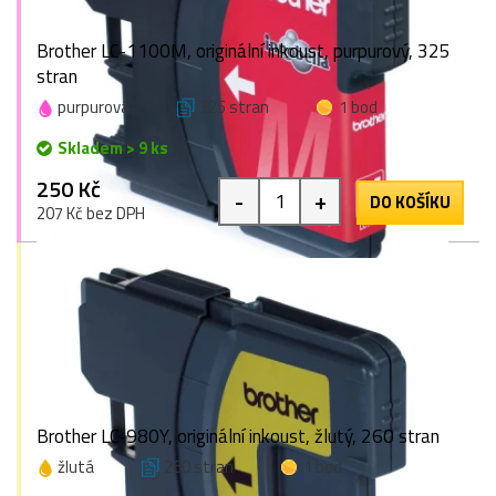
Brother LC-1100M, originální inkoust, purpurový, 325
stran
purpurová
325 stran
1 bod
Skladem > 9 ks
250 Kč
-
+
DO KOŠÍKU
207 Kč bez DPH
Brother LC-980Y, originální inkoust, žlutý, 260 stran
žlutá
260 stran
1 bod