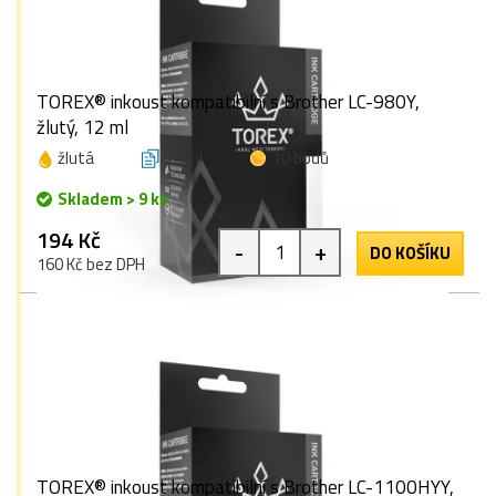
TOREX® inkoust kompatibilní s Brother LC-980Y,
žlutý, 12 ml
žlutá
12 ml
10 bodů
Skladem > 9 ks
194 Kč
-
+
DO KOŠÍKU
160 Kč bez DPH
TOREX® inkoust kompatibilní s Brother LC-1100HYY,