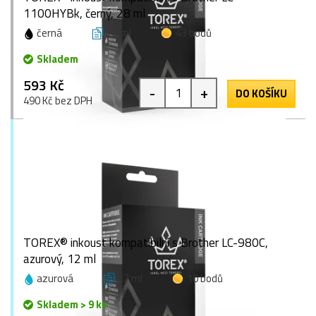
1100HYBk, černý, 28 ml
černá
28 ml
43 bodů
Skladem
593 Kč
-
+
DO KOŠÍKU
490 Kč bez DPH
TOREX® inkoust kompatibilní s Brother LC-980C,
azurový, 12 ml
azurová
12 ml
10 bodů
Skladem > 9 ks