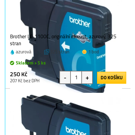
Brother LC-1100C, originální inkoust, azurový, 325
stran
azurová
325 stran
1 bod
Skladem > 5 ks
250 Kč
-
+
DO KOŠÍKU
207 Kč bez DPH