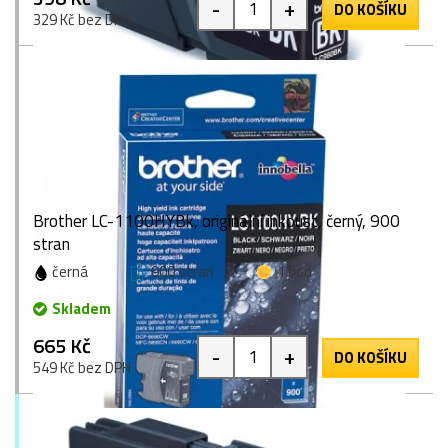
-
+
DO KOŠÍKU
329 Kč bez DPH
Brother LC-1100HYBk, originální inkoust, černý, 900
stran
černá
900 stran
1 bod
Skladem
665 Kč
-
+
DO KOŠÍKU
549 Kč bez DPH