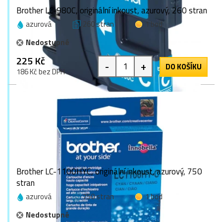
Brother LC-980C, originální inkoust, azurový, 260 stran
azurová
260 stran
1 bod
Nedostupné
225 Kč
-
+
DO KOŠÍKU
186 Kč bez DPH
Brother LC-1100HYC, originální inkoust, azurový, 750
stran
azurová
750 stran
1 bod
Nedostupné