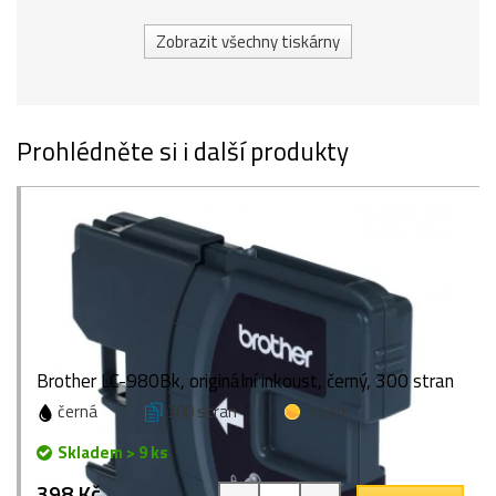
Zobrazit všechny tiskárny
Prohlédněte si i další produkty
Brother LC-980Bk, originální inkoust, černý, 300 stran
černá
300 stran
1 bod
Skladem > 9 ks
398 Kč