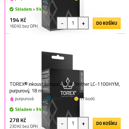
Skladem > 9 ks
194 Kč
-
+
DO KOŠÍKU
160 Kč bez DPH
TOREX® inkoust kompatibilní s Brother LC-1100HYM,
purpurový, 18 ml
purpurová
18 ml
17 bodů
Skladem > 9 ks
278 Kč
-
+
DO KOŠÍKU
230 Kč bez DPH