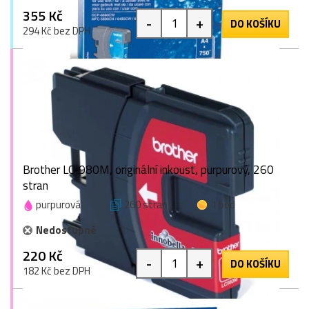
355 Kč
-
+
DO KOŠÍKU
294 Kč bez DPH
Brother LC-980M, originální inkoust, purpurový, 260
stran
purpurová
260 stran
1 bod
Nedostupné
220 Kč
-
+
DO KOŠÍKU
182 Kč bez DPH