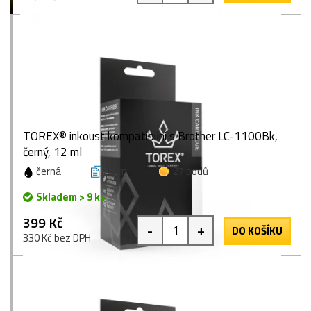
TOREX® inkoust kompatibilní s Brother LC-1100Bk,
černý, 12 ml
černá
12 ml
27 bodů
Skladem > 9 ks
399 Kč
-
+
DO KOŠÍKU
330 Kč bez DPH