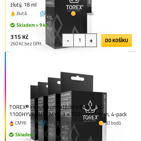
žlutý, 18 ml
žlutá
18 ml
20 bodů
Skladem > 9 ks
315 Kč
-
+
DO KOŠÍKU
260 Kč bez DPH
TOREX® inkoust kompatibilní s Brother LC-
1100HYVALBP, CMYK, 3 × 750 + 900 stran, 4-pack
CMYK
3 × 750 + 900 stran
93 bodů
Skladem