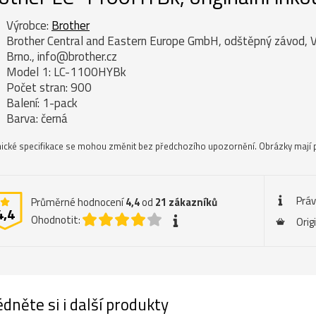
Výrobce:
Brother
Brother Central and Eastern Europe GmbH, odštěpný závod, 
Brno., info@brother.cz
Model 1: LC-1100HYBk
Počet stran: 900
Balení: 1-pack
Barva: černá
ické specifikace se mohou změnit bez předchozího upozornění. Obrázky mají p
Práv
Průměrné hodnocení
4,4
od
21
zákazníků
4,4
Ohodnotit:
Orig
dněte si i další produkty