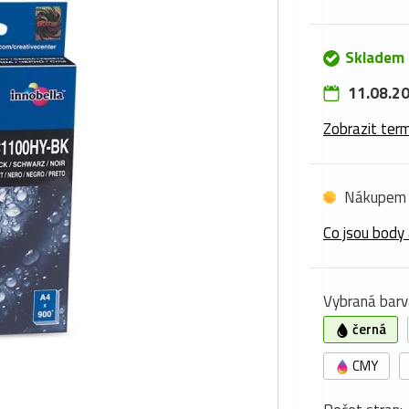
Skladem
11.08.20
Zobrazit term
Nákupem 
Co jsou body 
Vybraná barv
černá
CMY