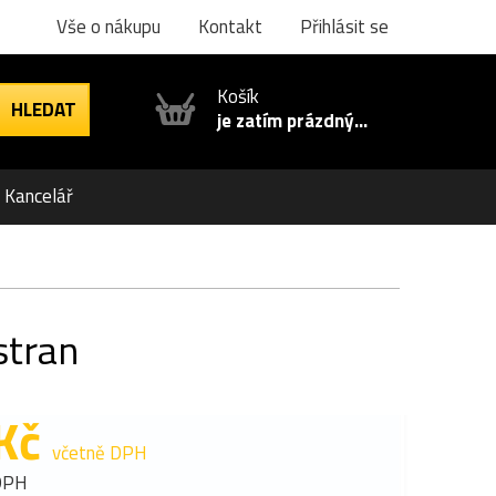
Vše o nákupu
Kontakt
Přihlásit se
Košík
je zatím prázdný...
Kancelář
stran
Kč
včetně DPH
DPH