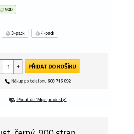
900
3-pack
4-pack
+
PŘIDAT DO KOŠÍKU
Nákup po telefonu
603 716 092
Přidat do “Moje produkty”
st, černý, 900 stran