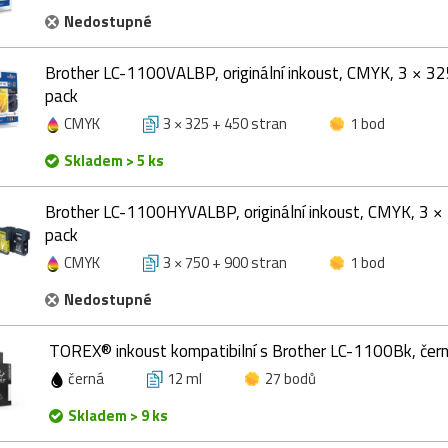
Nedostupné
Brother LC-1100VALBP, originální inkoust, CMYK, 3 × 32
pack
CMYK
3 × 325 + 450 stran
1 bod
Skladem > 5 ks
Brother LC-1100HYVALBP, originální inkoust, CMYK, 3 ×
pack
CMYK
3 × 750 + 900 stran
1 bod
Nedostupné
TOREX® inkoust kompatibilní s Brother LC-1100Bk, čern
černá
12 ml
27 bodů
Skladem > 9 ks