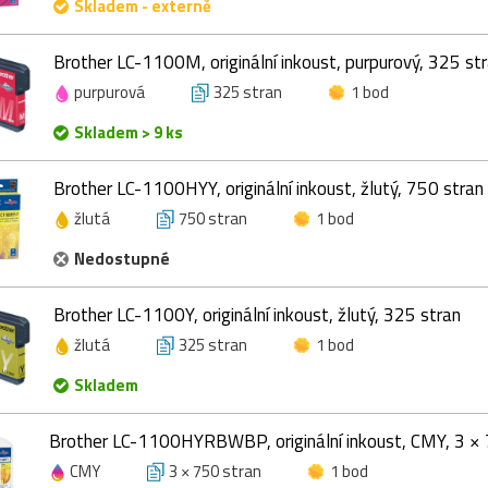
Skladem - externě
Brother LC-1100M, originální inkoust, purpurový, 325 st
purpurová
325 stran
1 bod
Skladem > 9 ks
Brother LC-1100HYY, originální inkoust, žlutý, 750 stran
žlutá
750 stran
1 bod
Nedostupné
Brother LC-1100Y, originální inkoust, žlutý, 325 stran
žlutá
325 stran
1 bod
Skladem
Brother LC-1100HYRBWBP, originální inkoust, CMY, 3 × 
CMY
3 × 750 stran
1 bod