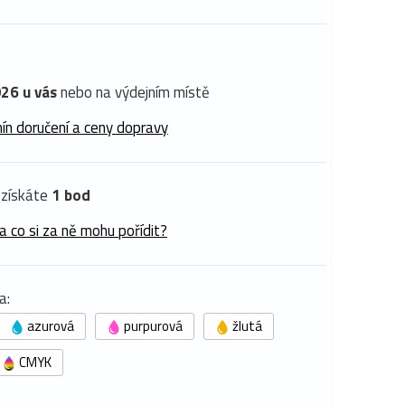
26 u vás
nebo na výdejním místě
ín doručení a ceny dopravy
získáte
1 bod
a co si za ně mohu pořídit?
a:
azurová
purpurová
žlutá
CMYK