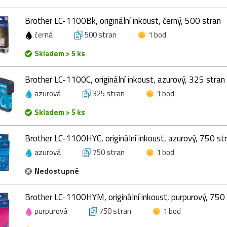
Brother LC-1100Bk, originální inkoust, černý, 500 stran
černá
500 stran
1 bod
Skladem > 5 ks
Brother LC-1100C, originální inkoust, azurový, 325 stran
azurová
325 stran
1 bod
Skladem > 5 ks
Brother LC-1100HYC, originální inkoust, azurový, 750 st
azurová
750 stran
1 bod
Nedostupné
Brother LC-1100HYM, originální inkoust, purpurový, 750
purpurová
750 stran
1 bod