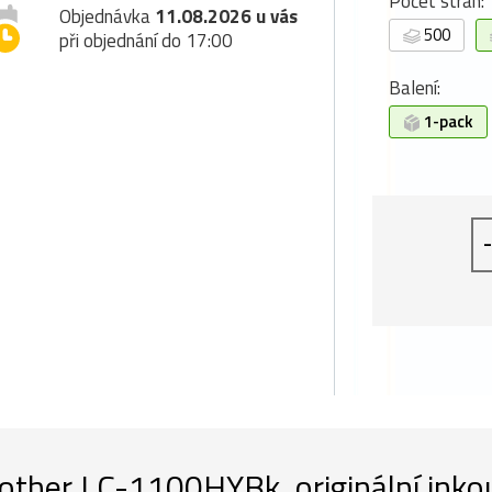
Počet stran:
Objednávka
11.08.2026 u vás
500
při objednání do 17:00
Balení:
1-pack
-
other LC-1100HYBk, originální inkou