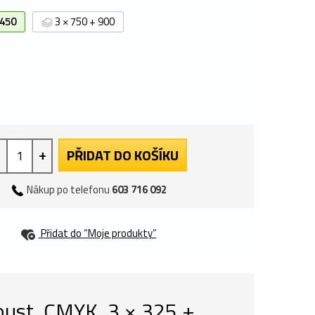
 450
3 × 750 + 900
+
PŘIDAT DO KOŠÍKU
Nákup po telefonu
603 716 092
Přidat do “Moje produkty”
oust, CMYK, 3 × 325 +