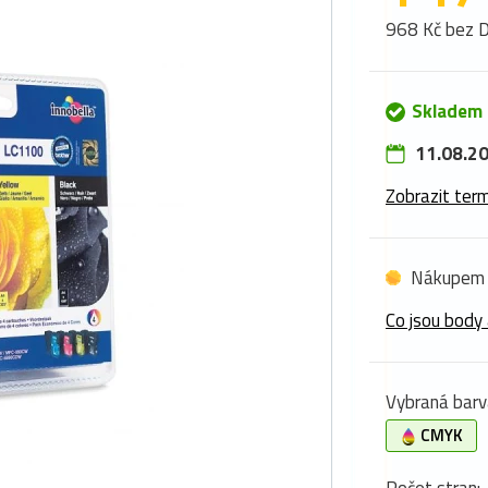
968 Kč bez 
Skladem 
11.08.20
Zobrazit term
Nákupem 
Co jsou body 
Vybraná barv
CMYK