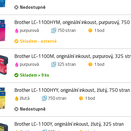
Nedostupné
Brother LC-1100HYM, originální inkoust, purpurový, 750
purpurová
750 stran
1 bod
Skladem - externě
Brother LC-1100M, originální inkoust, purpurový, 325 st
purpurová
325 stran
1 bod
Skladem > 9 ks
Brother LC-1100HYY, originální inkoust, žlutý, 750 stran
žlutá
750 stran
1 bod
Nedostupné
Brother LC-1100Y, originální inkoust, žlutý, 325 stran