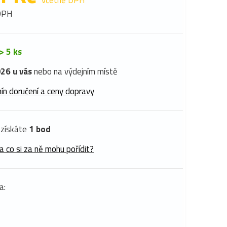
včetně DPH
DPH
> 5 ks
26 u vás
nebo na výdejním místě
ín doručení a ceny dopravy
získáte
1 bod
a co si za ně mohu pořídit?
a: