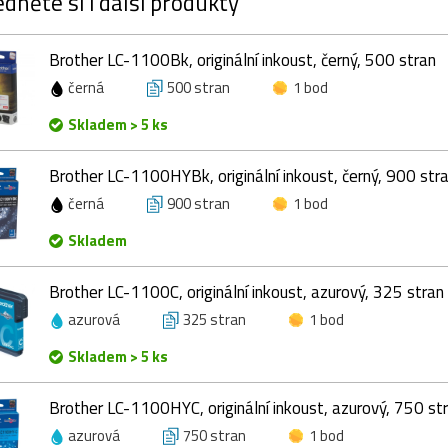
dněte si i další produkty
Brother LC-1100Bk, originální inkoust, černý, 500 stran
černá
500 stran
1 bod
Skladem > 5 ks
Brother LC-1100HYBk, originální inkoust, černý, 900 str
černá
900 stran
1 bod
Skladem
Brother LC-1100C, originální inkoust, azurový, 325 stran
azurová
325 stran
1 bod
Skladem > 5 ks
Brother LC-1100HYC, originální inkoust, azurový, 750 st
azurová
750 stran
1 bod