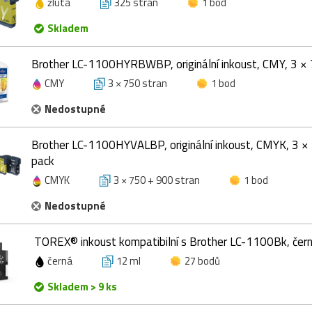
žlutá
325 stran
1 bod
Skladem
Brother LC-1100HYRBWBP, originální inkoust, CMY, 3 × 
CMY
3 × 750 stran
1 bod
Nedostupné
Brother LC-1100HYVALBP, originální inkoust, CMYK, 3 ×
pack
CMYK
3 × 750 + 900 stran
1 bod
Nedostupné
TOREX® inkoust kompatibilní s Brother LC-1100Bk, čern
černá
12 ml
27 bodů
Skladem > 9 ks