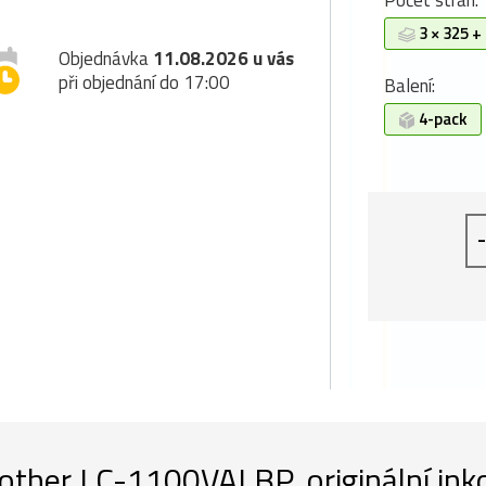
Počet stran:
3 × 325 +
Objednávka
11.08.2026 u vás
při objednání do 17:00
Balení:
4-pack
-
other LC-1100VALBP, originální ink