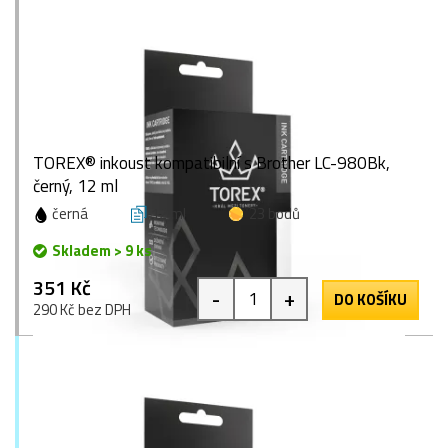
TOREX® inkoust kompatibilní s Brother LC-980Bk,
černý, 12 ml
černá
12 ml
23 bodů
Skladem > 9 ks
351 Kč
-
+
DO KOŠÍKU
290 Kč bez DPH