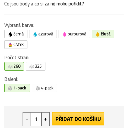
Co jsou body a co si za ně mohu pořídit?
Vybraná barva:
černá
azurová
purpurová
žlutá
CMYK
Počet stran:
260
325
Balení:
1-pack
4-pack
-
+
PŘIDAT DO KOŠÍKU