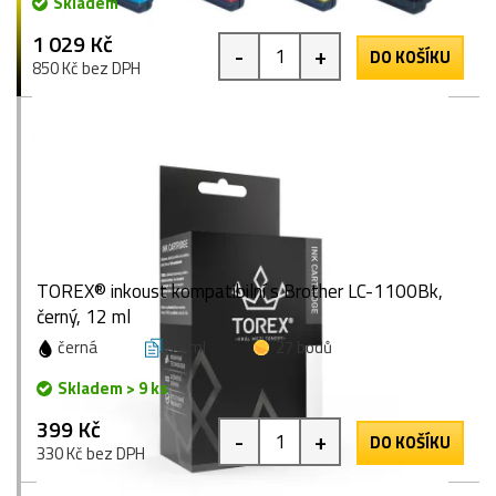
Skladem
1 029 Kč
-
+
DO KOŠÍKU
850 Kč bez DPH
TOREX® inkoust kompatibilní s Brother LC-1100Bk,
černý, 12 ml
černá
12 ml
27 bodů
Skladem > 9 ks
399 Kč
-
+
DO KOŠÍKU
330 Kč bez DPH