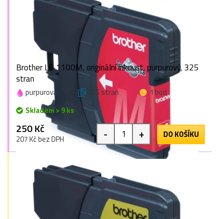
Brother LC-1100M, originální inkoust, purpurový, 325
stran
purpurová
325 stran
1 bod
Skladem > 9 ks
250 Kč
-
+
DO KOŠÍKU
207 Kč bez DPH