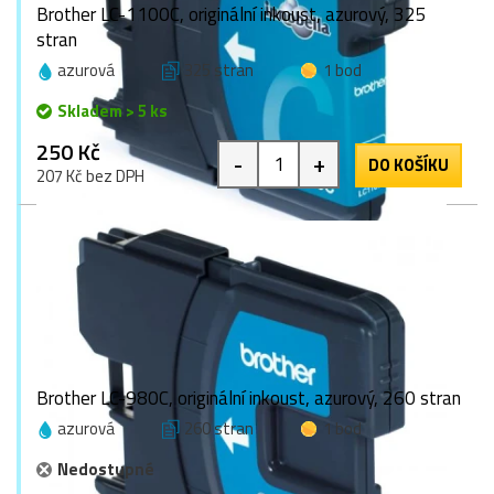
Brother LC-1100C, originální inkoust, azurový, 325
stran
azurová
325 stran
1 bod
Skladem > 5 ks
250 Kč
-
+
DO KOŠÍKU
207 Kč bez DPH
Brother LC-980C, originální inkoust, azurový, 260 stran
azurová
260 stran
1 bod
Nedostupné