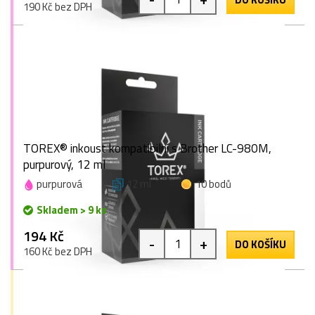
190 Kč bez DPH
TOREX® inkoust kompatibilní s Brother LC-980M,
purpurový, 12 ml
purpurová
12 ml
10 bodů
Skladem > 9 ks
194 Kč
-
+
DO KOŠÍKU
160 Kč bez DPH