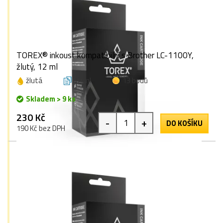
TOREX® inkoust kompatibilní s Brother LC-1100Y,
žlutý, 12 ml
žlutá
12 ml
13 bodů
Skladem > 9 ks
230 Kč
-
+
DO KOŠÍKU
190 Kč bez DPH