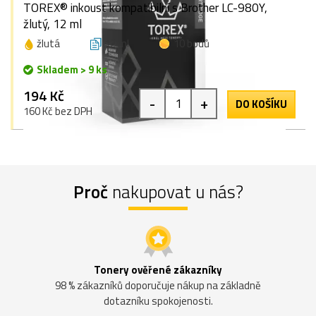
TOREX® inkoust kompatibilní s Brother LC-980Y,
žlutý, 12 ml
žlutá
12 ml
10 bodů
Skladem > 9 ks
194 Kč
-
+
DO KOŠÍKU
160 Kč bez DPH
Proč
nakupovat u nás?
Tonery ověřené zákazníky
98 % zákazníků doporučuje nákup na základně
dotazníku spokojenosti.