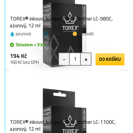
TOREX® inkoust kompatibilní s Brother LC-980C,
azurový, 12 ml
azurová
12 ml
10 bodů
Skladem > 9 ks
194 Kč
-
+
DO KOŠÍKU
160 Kč bez DPH
TOREX® inkoust kompatibilní s Brother LC-1100C,
azurový, 12 ml