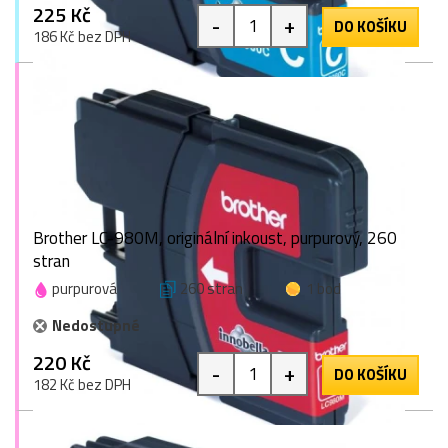
225 Kč
-
+
DO KOŠÍKU
186 Kč bez DPH
Brother LC-980M, originální inkoust, purpurový, 260
stran
purpurová
260 stran
1 bod
Nedostupné
220 Kč
-
+
DO KOŠÍKU
182 Kč bez DPH