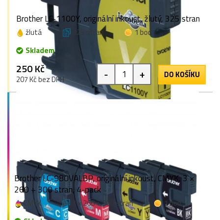
Brother LC-1100Y, originální inkoust, žlutý, 325 stran
žlutá
325 stran
1 bod
Skladem
250 Kč
-
+
DO KOŠÍKU
207 Kč bez DPH
Brother LC-980VALBP, originální inkoust, CMYK, 3 ×
260 + 300 stran, 4-pack
CMYK
3 × 260 + 300 stran
1 bod