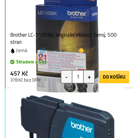
Brother LC-1100Bk, originální inkoust, černý, 500
stran
černá
500 stran
1 bod
Skladem > 5 ks
457 Kč
-
+
DO KOŠÍKU
378 Kč bez DPH