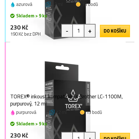
azurová
12 ml
13 bodů
Skladem > 9 ks
230 Kč
-
+
DO KOŠÍKU
190 Kč bez DPH
TOREX® inkoust kompatibilní s Brother LC-1100M,
purpurový, 12 ml
purpurová
12 ml
13 bodů
Skladem > 9 ks
230 Kč
-
+
DO KOŠÍKU