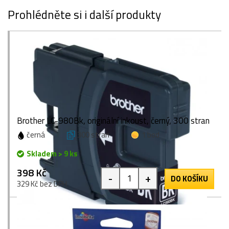
Prohlédněte si i další produkty
Brother LC-980Bk, originální inkoust, černý, 300 stran
černá
300 stran
1 bod
Skladem > 9 ks
398 Kč
-
+
DO KOŠÍKU
329 Kč bez DPH