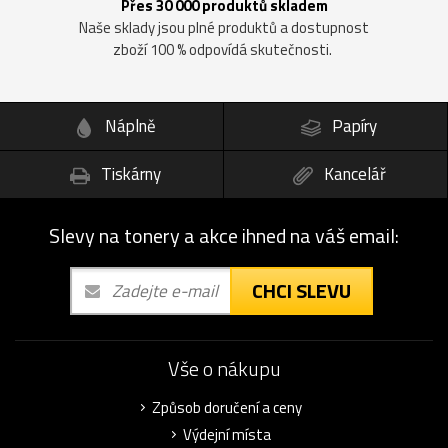
Přes 30 000 produktů skladem
Naše sklady jsou plné produktů a dostupnost
zboží 100 % odpovídá skutečnosti.
Náplně
Papíry
Tiskárny
Kancelář
Slevy na tonery a akce ihned na váš email:
CHCI SLEVU
Vše o nákupu
Způsob doručení a ceny
Výdejní místa