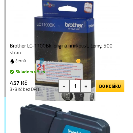
Brother LC-1100Bk, originální inkoust, černý, 500
stran
černá
500 stran
1 bod
Skladem > 5 ks
457 Kč
-
+
DO KOŠÍKU
378 Kč bez DPH