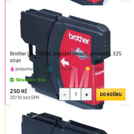
Brother LC-1100M, originální inkoust, purpurový, 325
stran
purpurová
325 stran
1 bod
Skladem > 9 ks
250 Kč
-
+
DO KOŠÍKU
207 Kč bez DPH