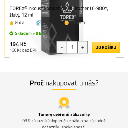
TOREX® inkoust kompatibilní s Brother LC-980Y,
žlutý, 12 ml
žlutá
12 ml
10 bodů
Skladem > 9 ks
194 Kč
-
+
DO KOŠÍKU
160 Kč bez DPH
Proč
nakupovat u nás?
Tonery ověřené zákazníky
98 % zákazníků doporučuje nákup na základně
dotazníku spokojenosti.