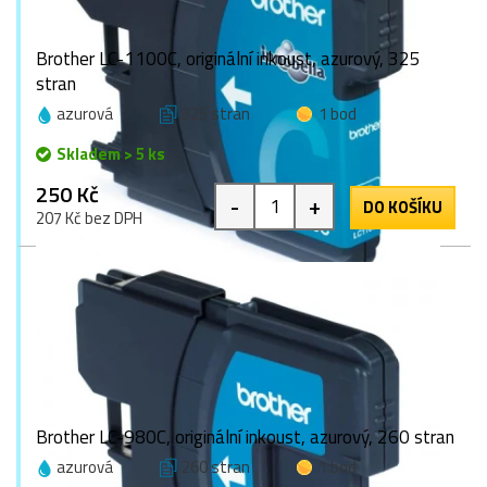
Brother LC-1100C, originální inkoust, azurový, 325
stran
azurová
325 stran
1 bod
Skladem > 5 ks
250 Kč
-
+
DO KOŠÍKU
207 Kč bez DPH
Brother LC-980C, originální inkoust, azurový, 260 stran
azurová
260 stran
1 bod