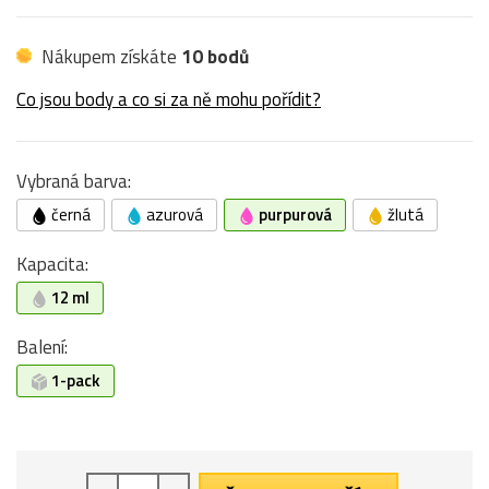
Nákupem získáte
10 bodů
Co jsou body a co si za ně mohu pořídit?
Vybraná barva:
černá
azurová
purpurová
žlutá
Kapacita:
12 ml
Balení:
1-pack