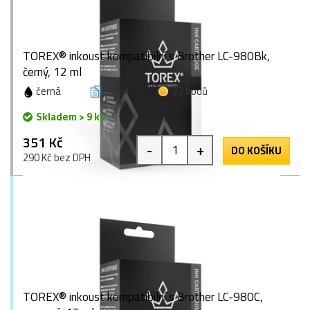
TOREX® inkoust kompatibilní s Brother LC-980Bk,
černý, 12 ml
černá
12 ml
23 bodů
Skladem > 9 ks
351 Kč
-
+
DO KOŠÍKU
290 Kč bez DPH
TOREX® inkoust kompatibilní s Brother LC-980C,