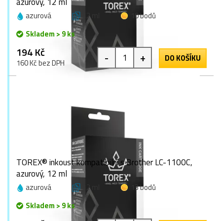
azurový, 12 ml
azurová
12 ml
10 bodů
Skladem > 9 ks
194 Kč
-
+
DO KOŠÍKU
160 Kč bez DPH
TOREX® inkoust kompatibilní s Brother LC-1100C,
azurový, 12 ml
azurová
12 ml
13 bodů
Skladem > 9 ks