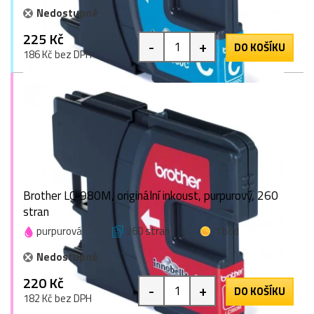
Nedostupné
225 Kč
-
+
DO KOŠÍKU
186 Kč bez DPH
Brother LC-980M, originální inkoust, purpurový, 260
stran
purpurová
260 stran
1 bod
Nedostupné
220 Kč
-
+
DO KOŠÍKU
182 Kč bez DPH