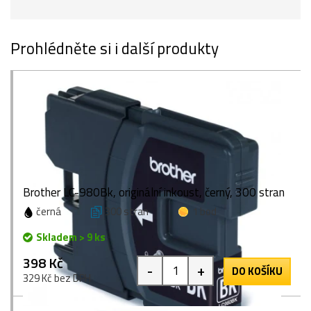
Prohlédněte si i další produkty
Brother LC-980Bk, originální inkoust, černý, 300 stran
černá
300 stran
1 bod
Skladem > 9 ks
398 Kč
-
+
DO KOŠÍKU
329 Kč bez DPH