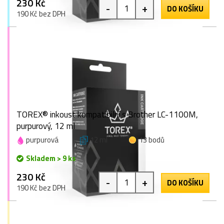
230 Kč
-
+
DO KOŠÍKU
190 Kč bez DPH
TOREX® inkoust kompatibilní s Brother LC-1100M,
purpurový, 12 ml
purpurová
12 ml
13 bodů
Skladem > 9 ks
230 Kč
-
+
DO KOŠÍKU
190 Kč bez DPH