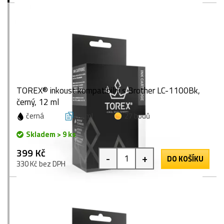
TOREX® inkoust kompatibilní s Brother LC-1100Bk,
černý, 12 ml
černá
12 ml
27 bodů
Skladem > 9 ks
399 Kč
-
+
DO KOŠÍKU
330 Kč bez DPH