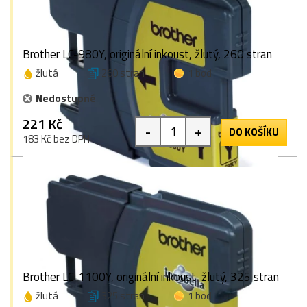
Brother LC-980Y, originální inkoust, žlutý, 260 stran
žlutá
260 stran
1 bod
Nedostupné
221 Kč
-
+
DO KOŠÍKU
183 Kč bez DPH
Brother LC-1100Y, originální inkoust, žlutý, 325 stran
žlutá
325 stran
1 bod