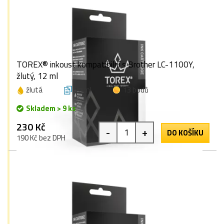
TOREX® inkoust kompatibilní s Brother LC-1100Y,
žlutý, 12 ml
žlutá
12 ml
13 bodů
Skladem > 9 ks
230 Kč
-
+
DO KOŠÍKU
190 Kč bez DPH