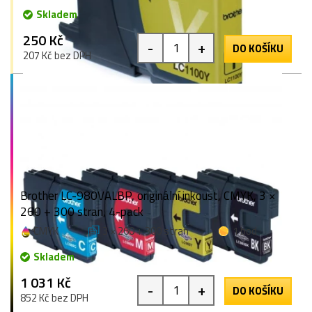
Skladem
250 Kč
-
+
DO KOŠÍKU
207 Kč bez DPH
Brother LC-980VALBP, originální inkoust, CMYK, 3 ×
260 + 300 stran, 4-pack
CMYK
3 × 260 + 300 stran
1 bod
Skladem
1 031 Kč
-
+
DO KOŠÍKU
852 Kč bez DPH