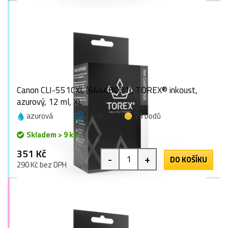
Canon CLI-551CXL (6444B001), TOREX® inkoust,
azurový, 12 ml, XL
azurová
12 ml
23 bodů
Skladem > 9 ks
351 Kč
-
+
DO KOŠÍKU
290 Kč bez DPH