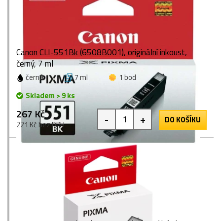
Canon CLI-551Bk (6508B001), originální inkoust,
černý, 7 ml
černá
7 ml
1 bod
Skladem > 9 ks
267 Kč
-
+
DO KOŠÍKU
221 Kč bez DPH