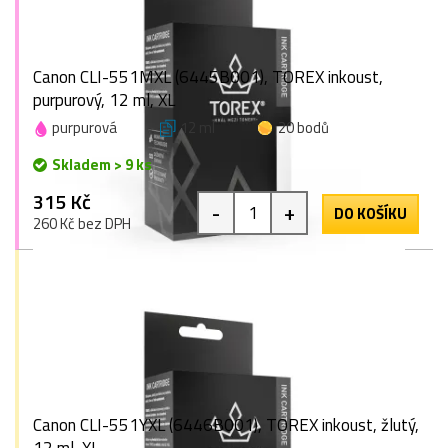
Canon CLI-551MXL (6445B001), TOREX inkoust,
purpurový, 12 ml, XL
purpurová
12 ml
20 bodů
Skladem > 9 ks
315 Kč
-
+
DO KOŠÍKU
260 Kč bez DPH
Canon CLI-551YXL (6446B001), TOREX inkoust, žlutý,