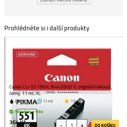
Prohlédněte si i další produkty
Canon CLI-551BkXL (6443B001), originální inkoust,
černý, 11 ml, XL
černá
11 ml
1 bod
Skladem > 9 ks
364 Kč
-
+
DO KOŠÍKU