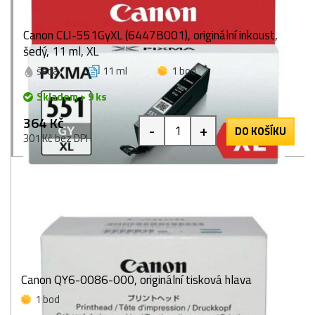
Canon CLI-551GyXL (6447B001), originální inkoust,
šedý, 11 ml, XL
šedá
11 ml
1 bod
Skladem > 9 ks
364 Kč
-
+
DO KOŠÍKU
301 Kč bez DPH
Canon QY6-0086-000, originální tisková hlava
1 bod