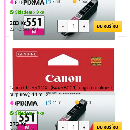
purpurová
7 ml
1 bod
Skladem > 9 ks
283 Kč
-
+
DO KOŠÍKU
234 Kč bez DPH
Canon CLI-551MXL (6445B001), originální inkoust,
purpurový, 11 ml, XL
purpurová
11 ml
1 bod
Skladem > 9 ks
373 Kč
-
+
DO KOŠÍKU