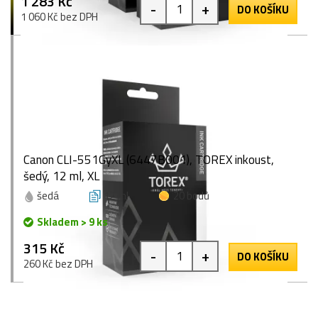
1 283 Kč
-
+
DO KOŠÍKU
1 060 Kč bez DPH
Canon CLI-551GyXL (6447B001), TOREX inkoust,
šedý, 12 ml, XL
šedá
12 ml
20 bodů
Skladem > 9 ks
315 Kč
-
+
DO KOŠÍKU
260 Kč bez DPH