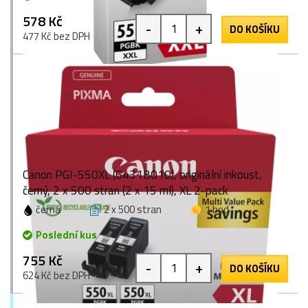
578 Kč
-
+
DO KOŠÍKU
477 Kč bez DPH
Canon PGI-550XL (6431B010), originální inkoust,
černý, 2 x 500 stran (2 x 15 ml), XL 2-pack
černá
2 x 500 stran
1 bod
Poslední kus
755 Kč
-
+
DO KOŠÍKU
624 Kč bez DPH