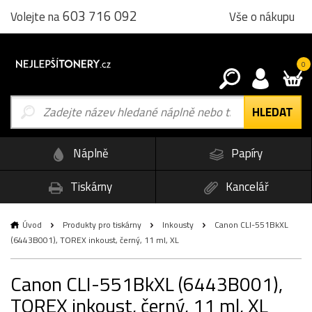
603 716 092
Vše o nákupu
Volejte na
0
Náplně
Papíry
Tiskárny
Kancelář
Úvod
Produkty pro tiskárny
Inkousty
Canon CLI-551BkXL
(6443B001), TOREX inkoust, černý, 11 ml, XL
Canon CLI-551BkXL (6443B001),
TOREX inkoust, černý, 11 ml, XL