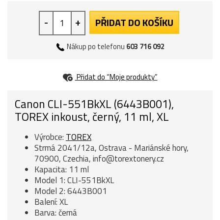
-
+
PŘIDAT DO KOŠÍKU
Nákup po telefonu
603 716 092
Přidat do “Moje produkty”
Canon CLI-551BkXL (6443B001),
TOREX inkoust, černý, 11 ml, XL
Výrobce:
TOREX
Strmá 2041/12a, Ostrava - Mariánské hory,
70900, Czechia, info@torextonery.cz
Kapacita: 11 ml
Model 1: CLI-551BkXL
Model 2: 6443B001
Balení: XL
Barva: černá