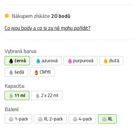
Nákupem získáte
20 bodů
Co jsou body a co si za ně mohu pořídit?
Vybraná barva:
černá
azurová
purpurová
žlutá
šedá
CMYK
Kapacita:
11 ml
2 x 22 ml
Balení:
1-pack
XL 2-pack
4-pack
XL