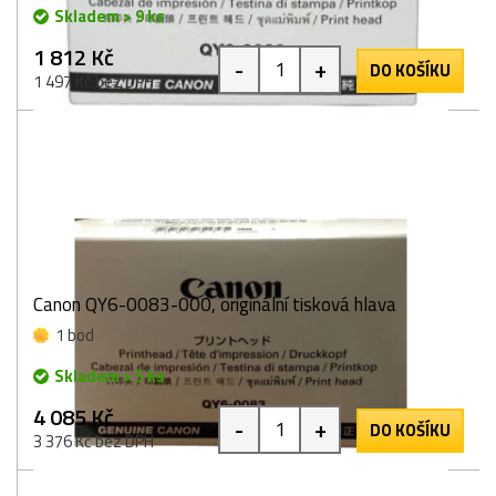
Skladem > 9 ks
1 812 Kč
-
+
DO KOŠÍKU
1 497 Kč bez DPH
Canon QY6-0083-000, originální tisková hlava
1 bod
Skladem > 5 ks
4 085 Kč
-
+
DO KOŠÍKU
3 376 Kč bez DPH