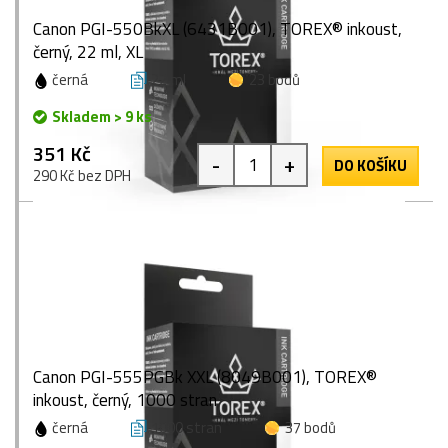
Canon PGI-550BkXL (6431B001), TOREX® inkoust,
černý, 22 ml, XL
černá
22 ml
23 bodů
Skladem > 9 ks
351 Kč
-
+
DO KOŠÍKU
290 Kč bez DPH
Canon PGI-555PGBk XXL (8049B001), TOREX®
inkoust, černý, 1000 stran
černá
1000 stran
37 bodů