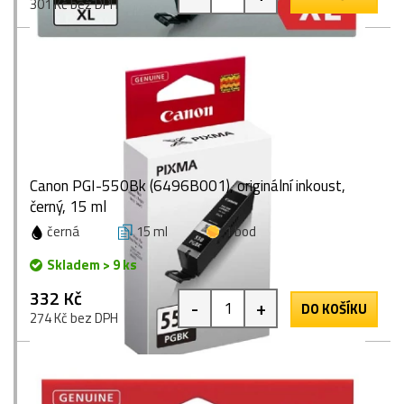
301 Kč bez DPH
Canon PGI-550Bk (6496B001), originální inkoust,
černý, 15 ml
černá
15 ml
1 bod
Skladem > 9 ks
332 Kč
-
+
DO KOŠÍKU
274 Kč bez DPH