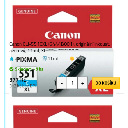
Canon CLI-551CXL (6444B001), originální inkoust,
azurový, 11 ml, XL
azurová
11 ml
1 bod
Skladem > 9 ks
377 Kč
-
+
DO KOŠÍKU
312 Kč bez DPH