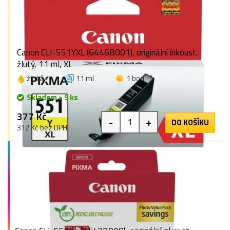
Canon CLI-551YXL (6446B001), originální inkoust,
žlutý, 11 ml, XL
žlutá
11 ml
1 bod
Skladem > 9 ks
377 Kč
-
+
DO KOŠÍKU
312 Kč bez DPH