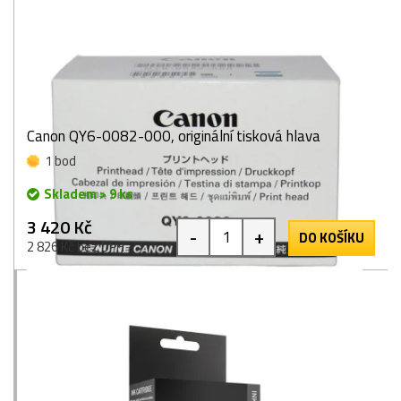
Canon QY6-0082-000, originální tisková hlava
1 bod
Skladem > 9 ks
3 420 Kč
-
+
DO KOŠÍKU
2 826 Kč bez DPH