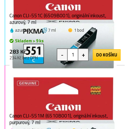
Canon CLI-551C (6509B001), originální inkoust,
azurový, 7 ml
azurová
7 ml
1 bod
Skladem > 9 ks
283 Kč
-
+
DO KOŠÍKU
234 Kč bez DPH
Canon CLI-551M (6510B001), originální inkoust,
purpurový, 7 ml