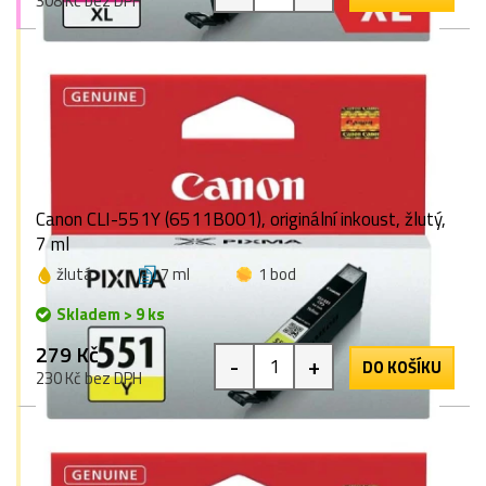
308 Kč bez DPH
Canon CLI-551Y (6511B001), originální inkoust, žlutý,
7 ml
žlutá
7 ml
1 bod
Skladem > 9 ks
279 Kč
-
+
DO KOŠÍKU
230 Kč bez DPH