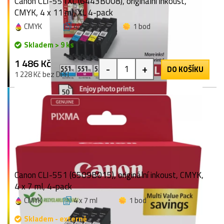
Canon CLI-551XL (6443B008), originální inkoust,
CMYK, 4 x 11 ml, XL 4-pack
CMYK
4 x 11 ml
1 bod
Skladem > 9 ks
1 486 Kč
-
+
DO KOŠÍKU
1 228 Kč bez DPH
Canon CLI-551 (6509B015), originální inkoust, CMYK,
4 x 7 ml, 4-pack
CMYK
4 x 7 ml
1 bod
Skladem - externě