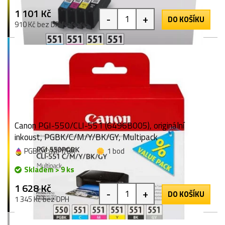
1 101 Kč
-
+
DO KOŠÍKU
910 Kč bez DPH
Canon PGI-550/CLI-551 (6496B005), originální
inkoust, PGBK/C/M/Y/BK/GY, Multipack
PGBK/C/M/Y/BK
1 bod
Skladem > 9 ks
1 628 Kč
-
+
DO KOŠÍKU
1 345 Kč bez DPH