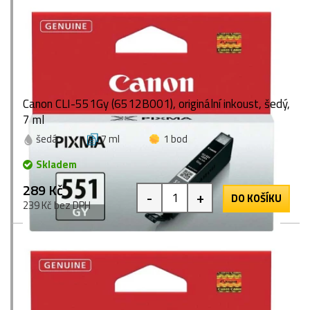
Canon CLI-551Gy (6512B001), originální inkoust, šedý,
7 ml
šedá
7 ml
1 bod
Skladem
289 Kč
-
+
DO KOŠÍKU
239 Kč bez DPH