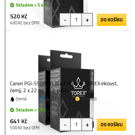
Skladem > 5 ks
520 Kč
-
+
DO KOŠÍKU
430 Kč bez DPH
Canon PGI-550BkXL (6431B005), TOREX inkoust,
černý, 2 x 22 ml, XL 2-pack
černá
2 x 22 ml
47 bodů
Skladem > 9 ks
641 Kč
-
+
DO KOŠÍKU
530 Kč bez DPH