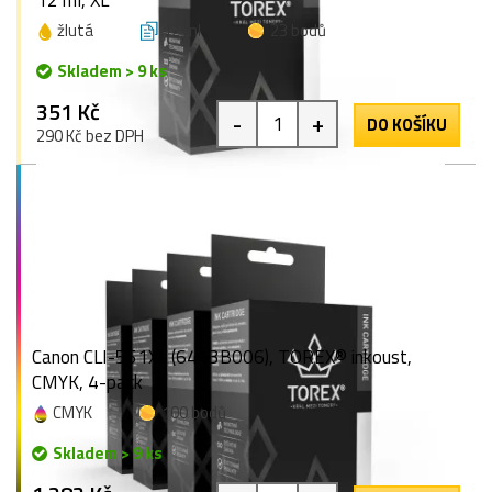
12 ml, XL
žlutá
12 ml
23 bodů
Skladem > 9 ks
351 Kč
-
+
DO KOŠÍKU
290 Kč bez DPH
Canon CLI-551XL (6443B006), TOREX® inkoust,
CMYK, 4-pack
CMYK
100 bodů
Skladem > 9 ks