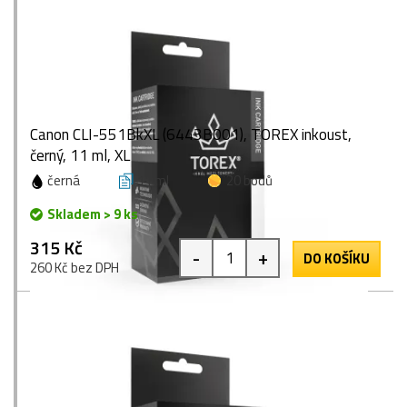
Canon CLI-551BkXL (6443B001), TOREX inkoust,
černý, 11 ml, XL
černá
11 ml
20 bodů
Skladem > 9 ks
315 Kč
-
+
DO KOŠÍKU
260 Kč bez DPH