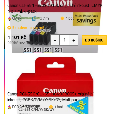
Canon CLI-551 (6509B015), originální inkoust, CMYK,
4 x 7 ml, 4-pack
CMYK
4 x 7 ml
1 bod
Skladem - externě
1 101 Kč
-
+
DO KOŠÍKU
910 Kč bez DPH
Canon PGI-550/CLI-551 (6496B005), originální
inkoust, PGBK/C/M/Y/BK/GY, Multipack
PGBK/C/M/Y/BK
1 bod