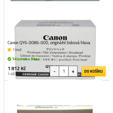
Canon QY6-0086-000, originální tisková hlava
1 bod
Skladem > 9 ks
1 812 Kč
-
+
DO KOŠÍKU
1 497 Kč bez DPH