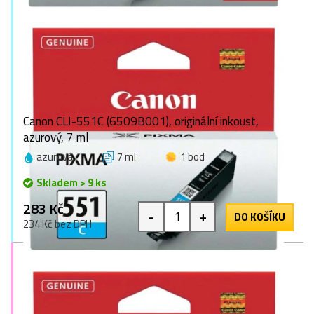
Canon CLI-551C (6509B001), originální inkoust,
azurový, 7 ml
azurová
7 ml
1 bod
Skladem > 9 ks
283 Kč
-
+
DO KOŠÍKU
234 Kč bez DPH