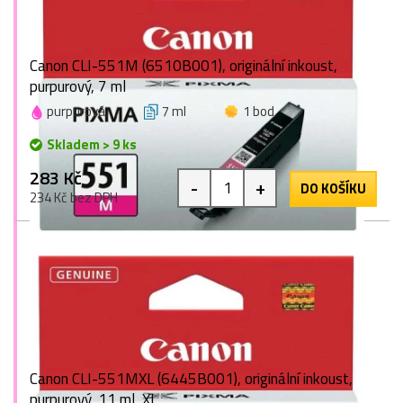
Canon CLI-551M (6510B001), originální inkoust,
purpurový, 7 ml
purpurová
7 ml
1 bod
Skladem > 9 ks
283 Kč
-
+
DO KOŠÍKU
234 Kč bez DPH
Canon CLI-551MXL (6445B001), originální inkoust,
purpurový, 11 ml, XL