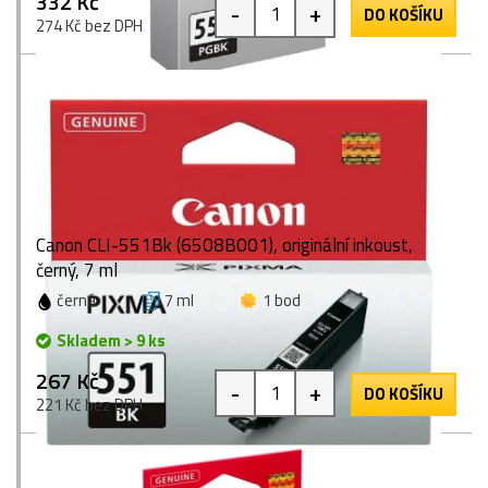
332 Kč
-
+
DO KOŠÍKU
274 Kč bez DPH
Canon CLI-551Bk (6508B001), originální inkoust,
černý, 7 ml
černá
7 ml
1 bod
Skladem > 9 ks
267 Kč
-
+
DO KOŠÍKU
221 Kč bez DPH