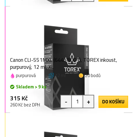
Canon CLI-551MXL (6445B001), TOREX inkoust,
purpurový, 12 ml, XL
purpurová
12 ml
20 bodů
Skladem > 9 ks
315 Kč
-
+
DO KOŠÍKU
260 Kč bez DPH