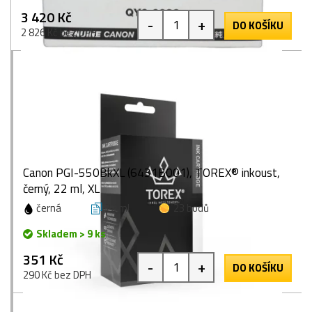
3 420 Kč
-
+
DO KOŠÍKU
2 826 Kč bez DPH
Canon PGI-550BkXL (6431B001), TOREX® inkoust,
černý, 22 ml, XL
černá
22 ml
23 bodů
Skladem > 9 ks
351 Kč
-
+
DO KOŠÍKU
290 Kč bez DPH