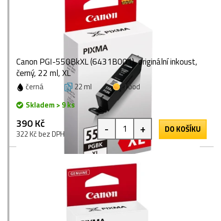
Canon PGI-550BkXL (6431B001), originální inkoust,
černý, 22 ml, XL
černá
22 ml
1 bod
Skladem > 9 ks
390 Kč
-
+
DO KOŠÍKU
322 Kč bez DPH