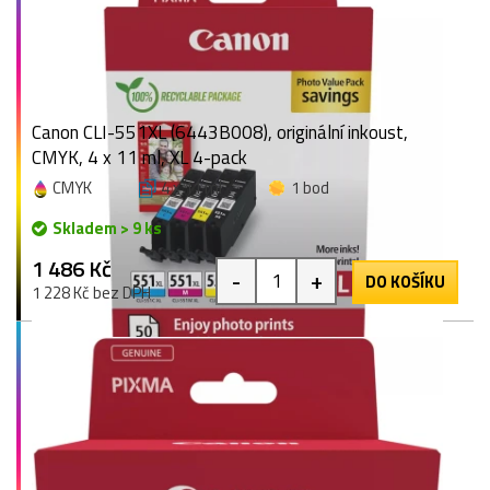
Canon CLI-551XL (6443B008), originální inkoust,
CMYK, 4 x 11 ml, XL 4-pack
CMYK
4 x 11 ml
1 bod
Skladem > 9 ks
1 486 Kč
-
+
DO KOŠÍKU
1 228 Kč bez DPH