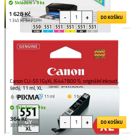
Skladem > 9 ks
1 628 Kč
-
+
DO KOŠÍKU
1 345 Kč bez DPH
Canon CLI-551GyXL (6447B001), originální inkoust,
šedý, 11 ml, XL
šedá
11 ml
1 bod
Skladem > 9 ks
364 Kč
-
+
DO KOŠÍKU
301 Kč bez DPH