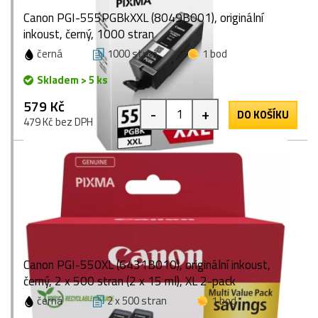
Canon PGI-555PGBkXXL (8049B001), originální
inkoust, černý, 1000 stran
černá
1000 stran
1 bod
Skladem > 5 ks
579 Kč
-
+
DO KOŠÍKU
479 Kč bez DPH
Canon PGI-550XL (6431B010), originální inkoust,
černý, 2 x 500 stran (2 x 15 ml), XL 2-pack
černá
2 x 500 stran
1 bod