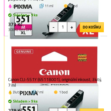
purpurová
11 ml
1 bod
Skladem > 9 ks
373 Kč
-
+
DO KOŠÍKU
308 Kč bez DPH
Canon CLI-551Y (6511B001), originální inkoust, žlutý,
7 ml
žlutá
7 ml
1 bod
Skladem > 9 ks
279 Kč