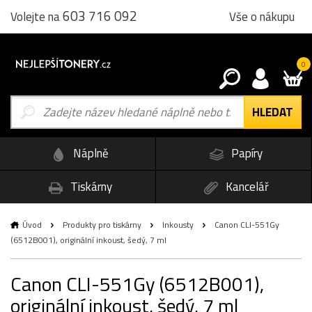
603 716 092
Vše o nákupu
Volejte na
0
Náplně
Papíry
Tiskárny
Kancelář
Úvod
Produkty pro tiskárny
Inkousty
Canon CLI-551Gy
(6512B001), originální inkoust, šedý, 7 ml
Canon CLI-551Gy (6512B001),
originální inkoust, šedý, 7 ml