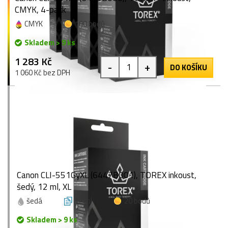
CMYK, 4-pack
CMYK
100 bodů
Skladem > 9 ks
1 283 Kč
-
+
DO KOŠÍKU
1 060 Kč bez DPH
Canon CLI-551GyXL (6447B001), TOREX inkoust,
šedý, 12 ml, XL
šedá
12 ml
20 bodů
Skladem > 9 ks