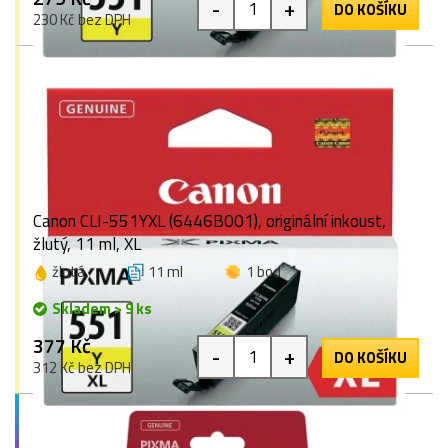
-
+
DO KOŠÍKU
230 Kč bez DPH
Canon CLI-551YXL (6446B001), originální inkoust,
žlutý, 11 ml, XL
žlutá
11 ml
1 bod
Skladem > 9 ks
377 Kč
-
+
DO KOŠÍKU
312 Kč bez DPH