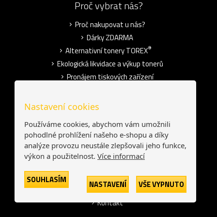
Proč vybrat nás?
Proč nakupovat u nás?
Dárky ZDARMA
®
Alternativní tonery TOREX
Ekologická likvidace a výkup tonerů
Pronájem tiskových zařízení
Blog
Nastavení cookies
O společnosti
Používáme cookies, abychom vám umožnili
pohodlné prohlížení našeho e-shopu a díky
Kdo jsme?
analýze provozu neustále zlepšovali jeho funkce,
Používání cookies
výkon a použitelnost.
Více informací
Ochrana osobních údajů
Obchodní podmínky
SOUHLASÍM
NASTAVENÍ
VŠE VYPNUTO
Pro média
Kontakt