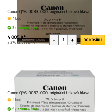
Canon QY6-0083-000, originální tisková hlava
1 bod
Skladem > 5 ks
4 085 Kč
-
+
DO KOŠÍKU
3 376 Kč bez DPH
Canon QY6-0082-000, originální tisková hlava
1 bod
Skladem > 9 ks