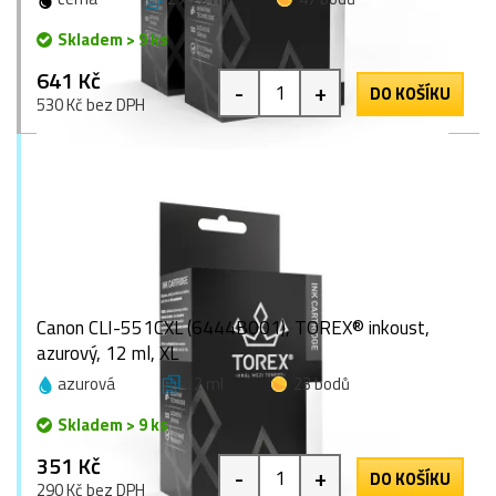
Skladem > 9 ks
641 Kč
-
+
DO KOŠÍKU
530 Kč bez DPH
Canon CLI-551CXL (6444B001), TOREX® inkoust,
azurový, 12 ml, XL
azurová
12 ml
23 bodů
Skladem > 9 ks
351 Kč
-
+
DO KOŠÍKU
290 Kč bez DPH