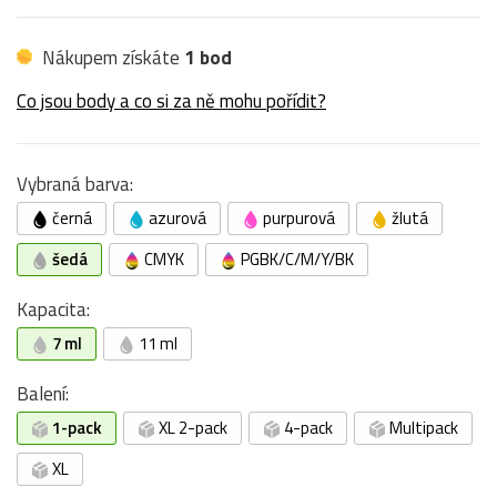
Nákupem získáte
1 bod
Co jsou body a co si za ně mohu pořídit?
Vybraná barva:
černá
azurová
purpurová
žlutá
šedá
CMYK
PGBK/C/M/Y/BK
Kapacita:
7 ml
11 ml
Balení:
1-pack
XL 2-pack
4-pack
Multipack
XL