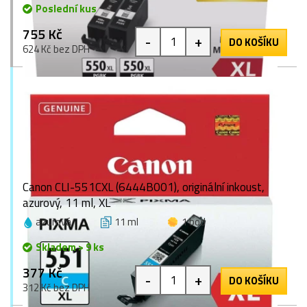
Poslední kus
755 Kč
-
+
DO KOŠÍKU
624 Kč bez DPH
Canon CLI-551CXL (6444B001), originální inkoust,
azurový, 11 ml, XL
azurová
11 ml
1 bod
Skladem > 9 ks
377 Kč
-
+
DO KOŠÍKU
312 Kč bez DPH