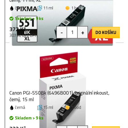
černý, 11 ml, XL
černá
11 ml
1 bod
Skladem > 9 ks
372 Kč
-
+
DO KOŠÍKU
307 Kč bez DPH
Canon PGI-550Bk (6496B001), originální inkoust,
černý, 15 ml
černá
15 ml
1 bod
Skladem > 9 ks