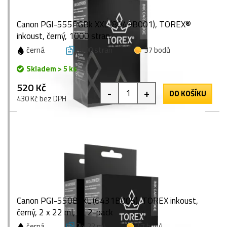
Canon PGI-555PGBk XXL (8049B001), TOREX®
inkoust, černý, 1000 stran
černá
1000 stran
37 bodů
Skladem > 5 ks
520 Kč
-
+
DO KOŠÍKU
430 Kč bez DPH
Canon PGI-550BkXL (6431B005), TOREX inkoust,
černý, 2 x 22 ml, XL 2-pack
černá
2 x 22 ml
47 bodů