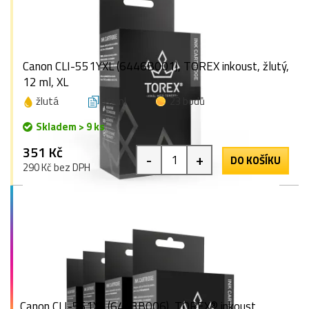
Canon CLI-551YXL (6446B001), TOREX inkoust, žlutý,
12 ml, XL
žlutá
12 ml
23 bodů
Skladem > 9 ks
351 Kč
-
+
DO KOŠÍKU
290 Kč bez DPH
Canon CLI-551XL (6443B006), TOREX® inkoust,