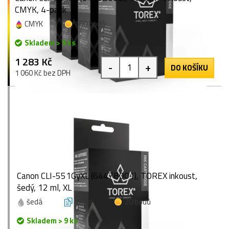
CMYK, 4-pack
CMYK
100 bodů
Skladem > 9 ks
1 283 Kč
-
+
DO KOŠÍKU
1 060 Kč bez DPH
Canon CLI-551GyXL (6447B001), TOREX inkoust,
šedý, 12 ml, XL
šedá
12 ml
20 bodů
Skladem > 9 ks