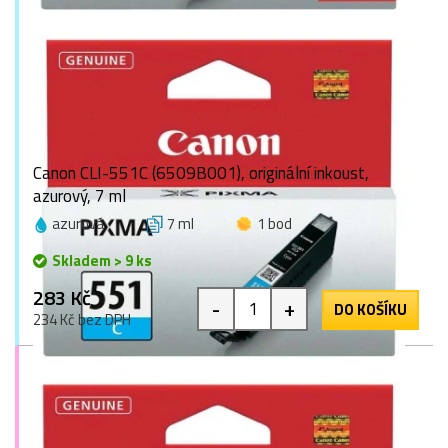
Canon CLI-551C (6509B001), originální inkoust,
azurový, 7 ml
azurová
7 ml
1 bod
Skladem > 9 ks
283 Kč
-
+
DO KOŠÍKU
234 Kč bez DPH