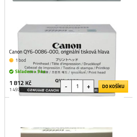
Canon QY6-0086-000, originální tisková hlava
1 bod
Skladem > 9 ks
1 812 Kč
-
+
DO KOŠÍKU
1 497 Kč bez DPH