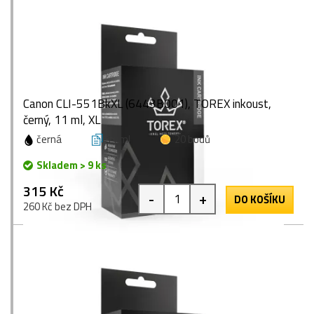
Canon CLI-551BkXL (6443B001), TOREX inkoust,
černý, 11 ml, XL
černá
11 ml
20 bodů
Skladem > 9 ks
315 Kč
-
+
DO KOŠÍKU
260 Kč bez DPH