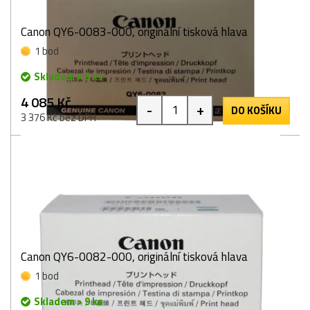
Canon QY6-0083-000, originální tisková hlava
1 bod
Skladem > 5 ks
4 085 Kč
-
+
DO KOŠÍKU
3 376 Kč bez DPH
Canon QY6-0082-000, originální tisková hlava
1 bod
Skladem > 9 ks