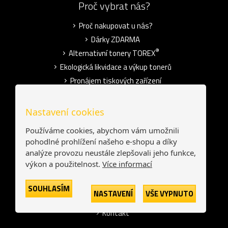
Proč vybrat nás?
Proč nakupovat u nás?
Dárky ZDARMA
®
Alternativní tonery TOREX
Ekologická likvidace a výkup tonerů
Pronájem tiskových zařízení
Blog
Nastavení cookies
O společnosti
Používáme cookies, abychom vám umožnili
pohodlné prohlížení našeho e-shopu a díky
Kdo jsme?
analýze provozu neustále zlepšovali jeho funkce,
Používání cookies
výkon a použitelnost.
Více informací
Ochrana osobních údajů
Obchodní podmínky
SOUHLASÍM
NASTAVENÍ
VŠE VYPNUTO
Pro média
Kontakt