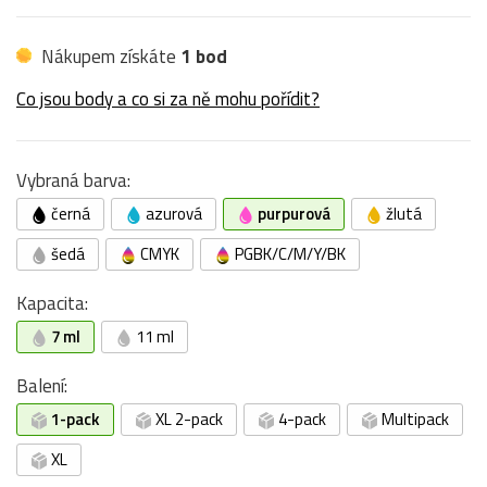
Nákupem získáte
1 bod
Co jsou body a co si za ně mohu pořídit?
Vybraná barva:
černá
azurová
purpurová
žlutá
šedá
CMYK
PGBK/C/M/Y/BK
Kapacita:
7 ml
11 ml
Balení:
1-pack
XL 2-pack
4-pack
Multipack
XL