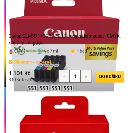
Canon CLI-551 (6509B015), originální inkoust, CMYK,
4 x 7 ml, 4-pack
CMYK
4 x 7 ml
1 bod
Skladem - externě
1 101 Kč
-
+
DO KOŠÍKU
910 Kč bez DPH