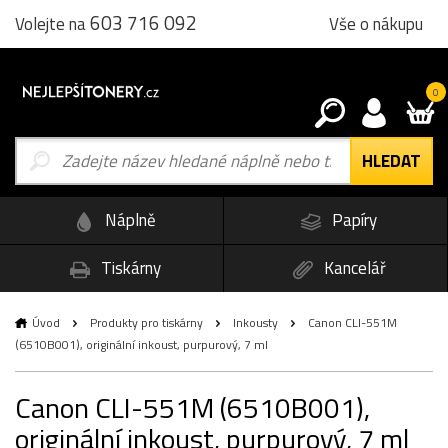
603 716 092
Vše o nákupu
Volejte na
0
Náplně
Papíry
Tiskárny
Kancelář
Úvod
Produkty pro tiskárny
Inkousty
Canon CLI-551M
(6510B001), originální inkoust, purpurový, 7 ml
Canon CLI-551M (6510B001),
originální inkoust, purpurový, 7 ml