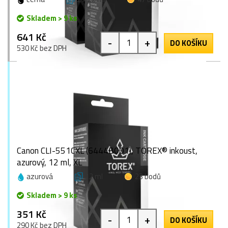
Skladem > 9 ks
641 Kč
-
+
DO KOŠÍKU
530 Kč bez DPH
Canon CLI-551CXL (6444B001), TOREX® inkoust,
azurový, 12 ml, XL
azurová
12 ml
23 bodů
Skladem > 9 ks
351 Kč
-
+
DO KOŠÍKU
290 Kč bez DPH