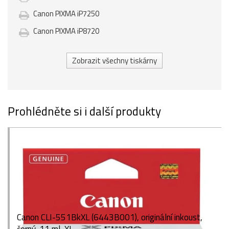
Canon PIXMA iP7250
Canon PIXMA iP8720
Zobrazit všechny tiskárny
Prohlédněte si i další produkty
Canon CLI-551BkXL (6443B001), originální inkoust,