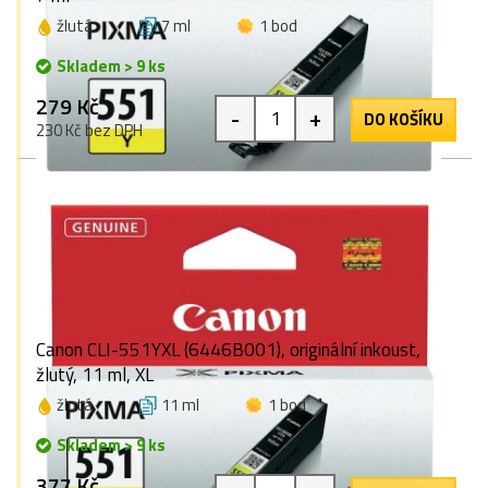
žlutá
7 ml
1 bod
Skladem > 9 ks
279 Kč
-
+
DO KOŠÍKU
230 Kč bez DPH
Canon CLI-551YXL (6446B001), originální inkoust,
žlutý, 11 ml, XL
žlutá
11 ml
1 bod
Skladem > 9 ks
377 Kč