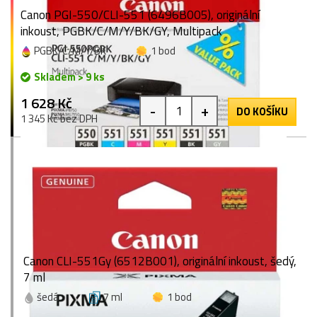
Canon PGI-550/CLI-551 (6496B005), originální
inkoust, PGBK/C/M/Y/BK/GY, Multipack
PGBK/C/M/Y/BK
1 bod
Skladem > 9 ks
1 628 Kč
-
+
DO KOŠÍKU
1 345 Kč bez DPH
Canon CLI-551Gy (6512B001), originální inkoust, šedý,
7 ml
šedá
7 ml
1 bod