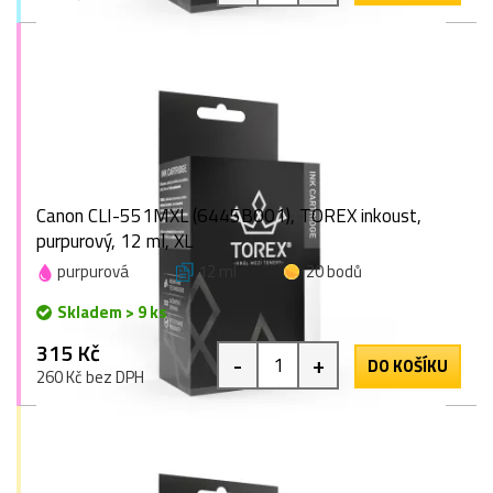
Canon CLI-551MXL (6445B001), TOREX inkoust,
purpurový, 12 ml, XL
purpurová
12 ml
20 bodů
Skladem > 9 ks
315 Kč
-
+
DO KOŠÍKU
260 Kč bez DPH