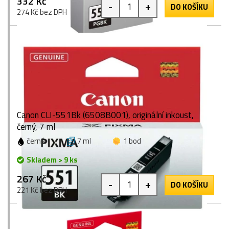
332 Kč
-
+
DO KOŠÍKU
274 Kč bez DPH
Canon CLI-551Bk (6508B001), originální inkoust,
černý, 7 ml
černá
7 ml
1 bod
Skladem > 9 ks
267 Kč
-
+
DO KOŠÍKU
221 Kč bez DPH