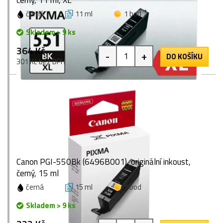
černý, 11 ml, XL
černá
11 ml
1 bod
Skladem > 9 ks
364 Kč
-
+
DO KOŠÍKU
301 Kč bez DPH
Canon PGI-550Bk (6496B001), originální inkoust,
černý, 15 ml
černá
15 ml
1 bod
Skladem > 9 ks