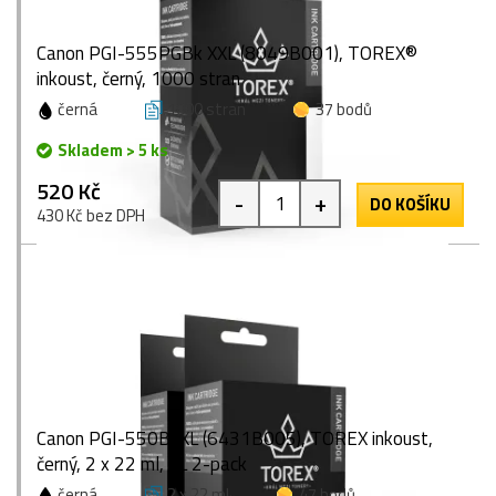
Canon PGI-555PGBk XXL (8049B001), TOREX®
inkoust, černý, 1000 stran
černá
1000 stran
37 bodů
Skladem > 5 ks
520 Kč
-
+
DO KOŠÍKU
430 Kč bez DPH
Canon PGI-550BkXL (6431B005), TOREX inkoust,
černý, 2 x 22 ml, XL 2-pack
černá
2 x 22 ml
47 bodů