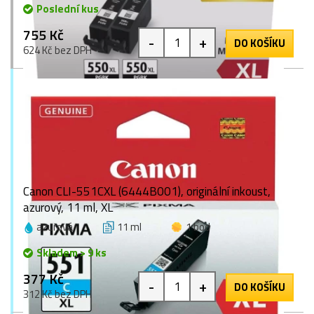
Poslední kus
755 Kč
-
+
DO KOŠÍKU
624 Kč bez DPH
Canon CLI-551CXL (6444B001), originální inkoust,
azurový, 11 ml, XL
azurová
11 ml
1 bod
Skladem > 9 ks
377 Kč
-
+
DO KOŠÍKU
312 Kč bez DPH