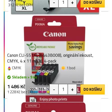
-
+
DO KOŠÍKU
312 Kč bez DPH
Canon CLI-551XL (6443B008), originální inkoust,
CMYK, 4 x 11 ml, XL 4-pack
CMYK
4 x 11 ml
1 bod
Skladem > 9 ks
1 486 Kč
-
+
DO KOŠÍKU
1 228 Kč bez DPH