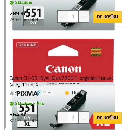
Skladem
289 Kč
-
+
DO KOŠÍKU
239 Kč bez DPH
Canon CLI-551GyXL (6447B001), originální inkoust,
šedý, 11 ml, XL
šedá
11 ml
1 bod
Skladem > 9 ks
364 Kč
-
+
DO KOŠÍKU
301 Kč bez DPH