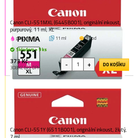
Canon CLI-551MXL (6445B001), originální inkoust,
purpurový, 11 ml, XL
purpurová
11 ml
1 bod
Skladem > 9 ks
373 Kč
-
+
DO KOŠÍKU
308 Kč bez DPH
Canon CLI-551Y (6511B001), originální inkoust, žlutý,
7 ml