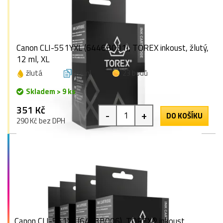
Canon CLI-551YXL (6446B001), TOREX inkoust, žlutý,
12 ml, XL
žlutá
12 ml
23 bodů
Skladem > 9 ks
351 Kč
-
+
DO KOŠÍKU
290 Kč bez DPH
Canon CLI-551XL (6443B006), TOREX® inkoust,