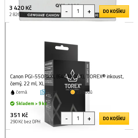
3 420 Kč
-
+
DO KOŠÍKU
2 826 Kč bez DPH
Canon PGI-550BkXL (6431B001), TOREX® inkoust,
černý, 22 ml, XL
černá
22 ml
23 bodů
Skladem > 9 ks
351 Kč
-
+
DO KOŠÍKU
290 Kč bez DPH