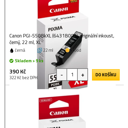
Canon PGI-550BkXL (6431B001), originální inkoust,
černý, 22 ml, XL
černá
22 ml
1 bod
Skladem > 9 ks
390 Kč
-
+
DO KOŠÍKU
322 Kč bez DPH