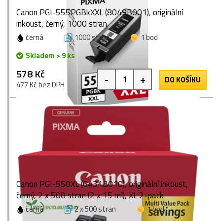
Canon PGI-555PGBkXXL (8049B001), originální
inkoust, černý, 1000 stran
černá
1000 stran
1 bod
Skladem > 9 ks
578 Kč
-
+
DO KOŠÍKU
477 Kč bez DPH
Canon PGI-550XL (6431B010), originální inkoust,
černý, 2 x 500 stran (2 x 15 ml), XL 2-pack
černá
2 x 500 stran
1 bod