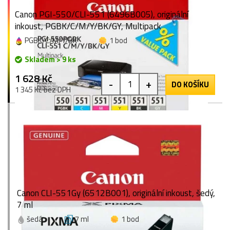
Canon PGI-550/CLI-551 (6496B005), originální
inkoust, PGBK/C/M/Y/BK/GY, Multipack
PGBK/C/M/Y/BK
1 bod
Skladem > 9 ks
1 628 Kč
-
+
DO KOŠÍKU
1 345 Kč bez DPH
Canon CLI-551Gy (6512B001), originální inkoust, šedý,
7 ml
šedá
7 ml
1 bod