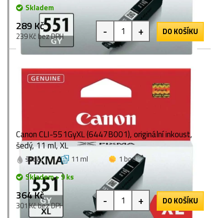
Skladem
289 Kč
-
+
DO KOŠÍKU
239 Kč bez DPH
Canon CLI-551GyXL (6447B001), originální inkoust,
šedý, 11 ml, XL
šedá
11 ml
1 bod
Skladem > 9 ks
364 Kč
-
+
DO KOŠÍKU
301 Kč bez DPH