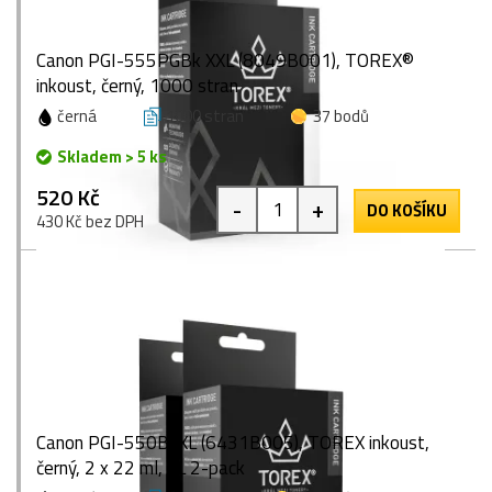
Canon PGI-555PGBk XXL (8049B001), TOREX®
inkoust, černý, 1000 stran
černá
1000 stran
37 bodů
Skladem > 5 ks
520 Kč
-
+
DO KOŠÍKU
430 Kč bez DPH
Canon PGI-550BkXL (6431B005), TOREX inkoust,
černý, 2 x 22 ml, XL 2-pack