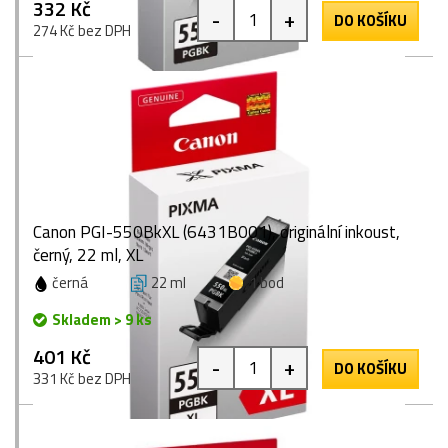
332 Kč
-
+
DO KOŠÍKU
274 Kč bez DPH
Canon PGI-550BkXL (6431B001), originální inkoust,
černý, 22 ml, XL
černá
22 ml
1 bod
Skladem > 9 ks
401 Kč
-
+
DO KOŠÍKU
331 Kč bez DPH