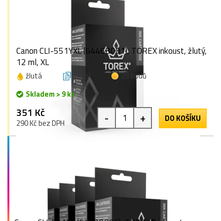
Canon CLI-551YXL (6446B001), TOREX inkoust, žlutý,
12 ml, XL
žlutá
12 ml
23 bodů
Skladem > 9 ks
351 Kč
-
+
DO KOŠÍKU
290 Kč bez DPH