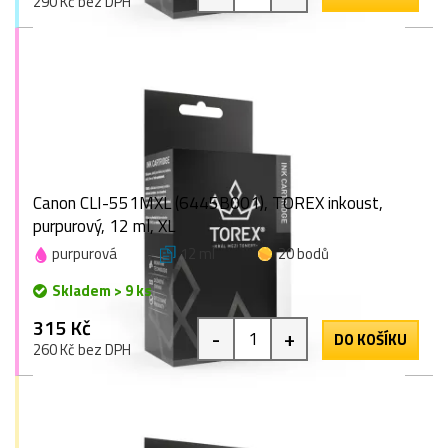
290 Kč bez DPH
Canon CLI-551MXL (6445B001), TOREX inkoust,
purpurový, 12 ml, XL
purpurová
12 ml
20 bodů
Skladem > 9 ks
315 Kč
-
+
DO KOŠÍKU
260 Kč bez DPH