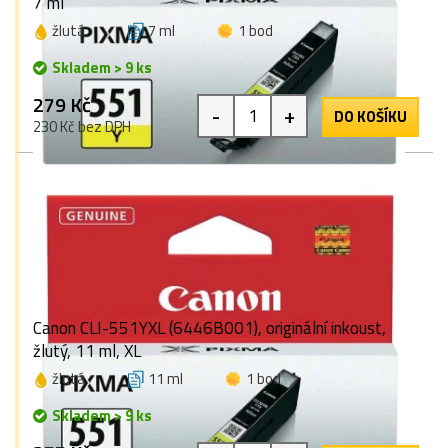
7 ml
žlutá
7 ml
1 bod
Skladem > 9 ks
279 Kč
-
+
DO KOŠÍKU
230 Kč bez DPH
Canon CLI-551YXL (6446B001), originální inkoust,
žlutý, 11 ml, XL
žlutá
11 ml
1 bod
Skladem > 9 ks