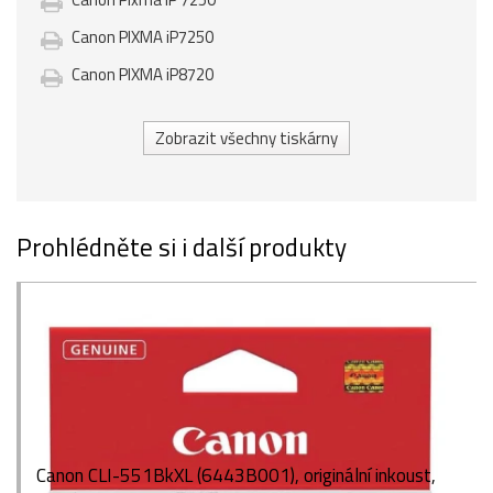
Canon PIXMA iP7250
Canon PIXMA iP8720
Zobrazit všechny tiskárny
Prohlédněte si i další produkty
Canon CLI-551BkXL (6443B001), originální inkoust,