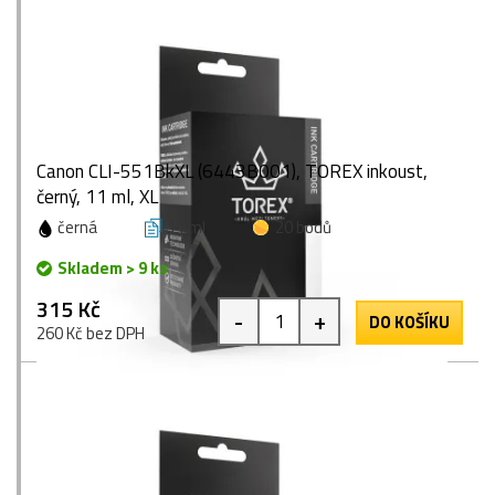
Canon CLI-551BkXL (6443B001), TOREX inkoust,
černý, 11 ml, XL
černá
11 ml
20 bodů
Skladem > 9 ks
315 Kč
-
+
DO KOŠÍKU
260 Kč bez DPH