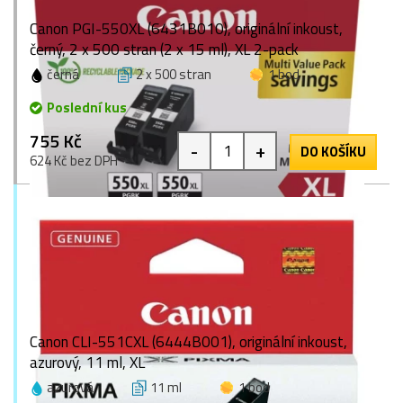
Canon PGI-550XL (6431B010), originální inkoust,
černý, 2 x 500 stran (2 x 15 ml), XL 2-pack
černá
2 x 500 stran
1 bod
Poslední kus
755 Kč
-
+
DO KOŠÍKU
624 Kč bez DPH
Canon CLI-551CXL (6444B001), originální inkoust,
azurový, 11 ml, XL
azurová
11 ml
1 bod