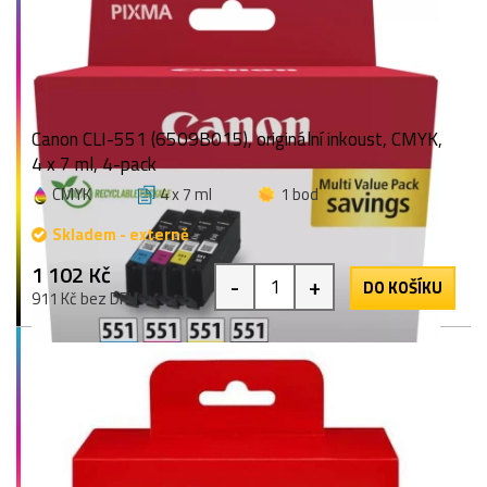
Canon CLI-551 (6509B015), originální inkoust, CMYK,
4 x 7 ml, 4-pack
CMYK
4 x 7 ml
1 bod
Skladem - externě
1 102 Kč
-
+
DO KOŠÍKU
911 Kč bez DPH