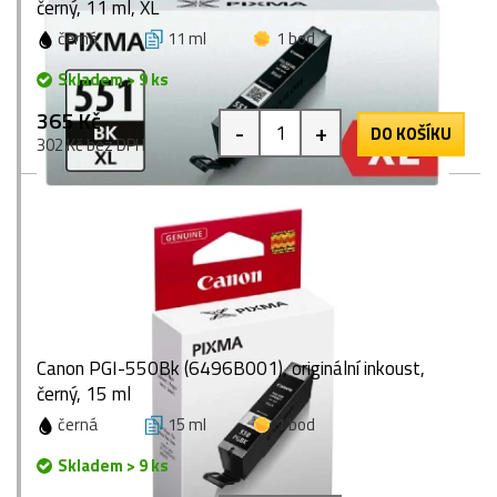
černý, 11 ml, XL
černá
11 ml
1 bod
Skladem > 9 ks
365 Kč
-
+
DO KOŠÍKU
302 Kč bez DPH
Canon PGI-550Bk (6496B001), originální inkoust,
černý, 15 ml
černá
15 ml
1 bod
Skladem > 9 ks