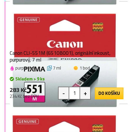
Canon CLI-551M (6510B001), originální inkoust,
purpurový, 7 ml
purpurová
7 ml
1 bod
Skladem > 9 ks
283 Kč
-
+
DO KOŠÍKU
234 Kč bez DPH