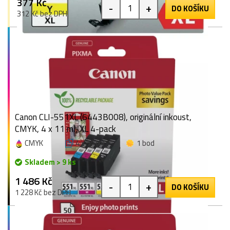
377 Kč
-
+
DO KOŠÍKU
312 Kč bez DPH
Canon CLI-551XL (6443B008), originální inkoust,
CMYK, 4 x 11 ml, XL 4-pack
CMYK
4 x 11 ml
1 bod
Skladem > 9 ks
1 486 Kč
-
+
DO KOŠÍKU
1 228 Kč bez DPH