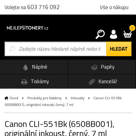
603 716 092
Vše o nákupu
Volejte na
0
Náplně
Papíry
Tiskárny
Kancelář
Úvod
Produkty pro tiskárny
Inkousty
Canon CLI-551Bk
(6508B001), originální inkoust, černý, 7 ml
Canon CLI-551Bk (6508B001),
originální inkoust, černý, 7 ml