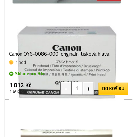
Canon QY6-0086-000, originální tisková hlava
1 bod
Skladem > 9 ks
1 812 Kč
-
+
DO KOŠÍKU
1 497 Kč bez DPH