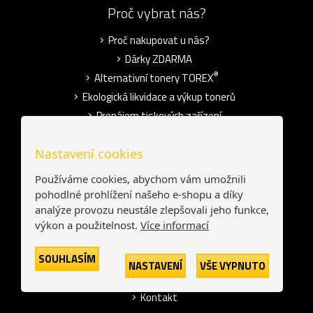
Proč vybrat nás?
Proč nakupovat u nás?
Dárky ZDARMA
®
Alternativní tonery TOREX
Ekologická likvidace a výkup tonerů
Pronájem tiskových zařízení
Blog
Nastavení cookies
O společnosti
Používáme cookies, abychom vám umožnili
pohodlné prohlížení našeho e-shopu a díky
Kdo jsme?
analýze provozu neustále zlepšovali jeho funkce,
Používání cookies
výkon a použitelnost.
Více informací
Ochrana osobních údajů
SOUHLASÍM
Obchodní podmínky
NASTAVENÍ
VŠE VYPNUTO
Pro média
Kontakt