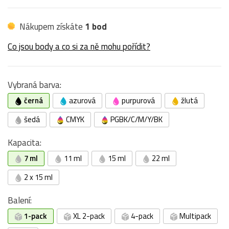
Nákupem získáte
1 bod
Co jsou body a co si za ně mohu pořídit?
Vybraná barva:
černá
azurová
purpurová
žlutá
šedá
CMYK
PGBK/C/M/Y/BK
Kapacita:
7 ml
11 ml
15 ml
22 ml
2 x 15 ml
Balení:
1-pack
XL 2-pack
4-pack
Multipack