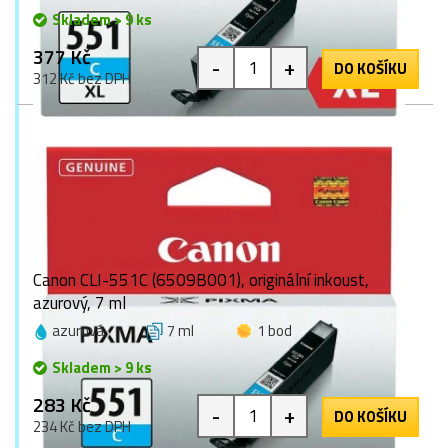
Skladem > 9 ks
377 Kč
-
+
DO KOŠÍKU
312 Kč bez DPH
Canon CLI-551C (6509B001), originální inkoust,
azurový, 7 ml
azurová
7 ml
1 bod
Skladem > 9 ks
283 Kč
-
+
DO KOŠÍKU
234 Kč bez DPH