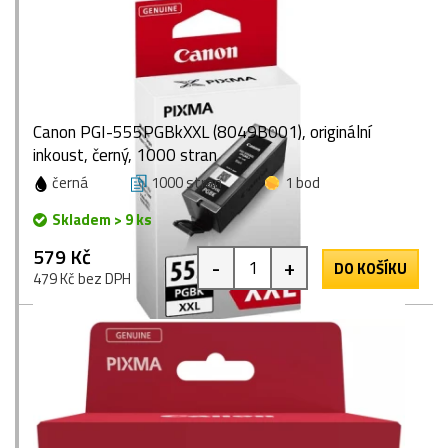
Canon PGI-555PGBkXXL (8049B001), originální
inkoust, černý, 1000 stran
černá
1000 stran
1 bod
Skladem > 9 ks
579 Kč
-
+
DO KOŠÍKU
479 Kč bez DPH