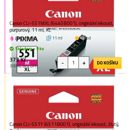
Canon CLI-551MXL (6445B001), originální inkoust,
purpurový, 11 ml, XL
purpurová
11 ml
1 bod
Skladem > 9 ks
373 Kč
-
+
DO KOŠÍKU
308 Kč bez DPH
Canon CLI-551Y (6511B001), originální inkoust, žlutý,