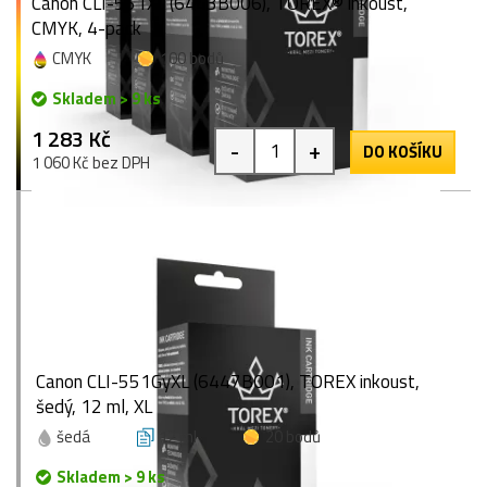
Canon CLI-551XL (6443B006), TOREX® inkoust,
CMYK, 4-pack
CMYK
100 bodů
Skladem > 9 ks
1 283 Kč
-
+
DO KOŠÍKU
1 060 Kč bez DPH
Canon CLI-551GyXL (6447B001), TOREX inkoust,
šedý, 12 ml, XL
šedá
12 ml
20 bodů
Skladem > 9 ks