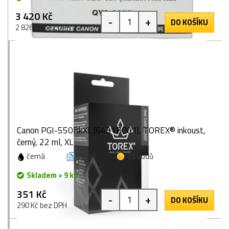
3 420 Kč
-
+
DO KOŠÍKU
2 826 Kč bez DPH
Canon PGI-550BkXL (6431B001), TOREX® inkoust,
černý, 22 ml, XL
černá
22 ml
23 bodů
Skladem > 9 ks
351 Kč
-
+
DO KOŠÍKU
290 Kč bez DPH