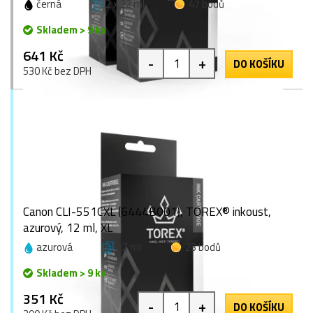
černá
2 x 22 ml
47 bodů
Skladem > 9 ks
641 Kč
-
+
DO KOŠÍKU
530 Kč bez DPH
Canon CLI-551CXL (6444B001), TOREX® inkoust,
azurový, 12 ml, XL
azurová
12 ml
23 bodů
Skladem > 9 ks
351 Kč
-
+
DO KOŠÍKU