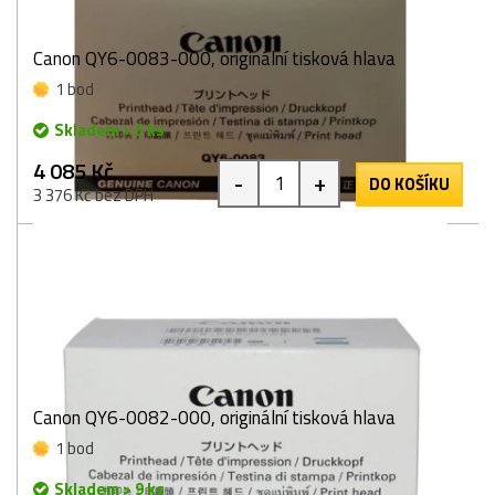
Canon QY6-0083-000, originální tisková hlava
1 bod
Skladem > 5 ks
4 085 Kč
-
+
DO KOŠÍKU
3 376 Kč bez DPH
Canon QY6-0082-000, originální tisková hlava
1 bod
Skladem > 9 ks