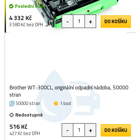
Poslední kusy
4 332 Kč
-
+
DO KOŠÍKU
3 580 Kč bez DPH
Brother WT-300CL, originální odpadní nádoba, 50000
stran
50000 stran
1 bod
Nedostupné
516 Kč
-
+
DO KOŠÍKU
427 Kč bez DPH