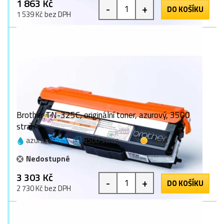
1 863 Kč
-
+
DO KOŠÍKU
1 539 Kč bez DPH
Brother TN-325C, originální toner, azurový, 3500
stran
azurová
3500 stran
1 bod
Nedostupné
3 303 Kč
-
+
DO KOŠÍKU
2 730 Kč bez DPH