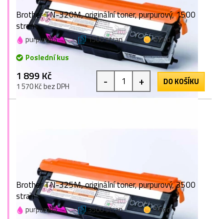
Brother TN-320M, originální toner, purpurový, 1500
stran
purpurová
1500 stran
1 bod
Poslední kus
1 899 Kč
-
+
DO KOŠÍKU
1 570 Kč bez DPH
Brother TN-325M, originální toner, purpurový, 3500
stran
purpurová
3500 stran
1 bod