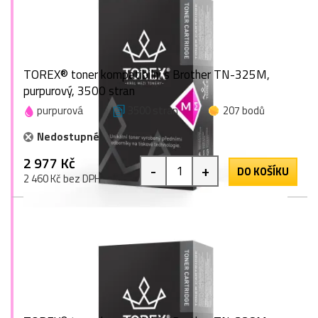
TOREX® toner kompatibilní s Brother TN-325M,
purpurový, 3500 stran
purpurová
3500 stran
207 bodů
Nedostupné
2 977 Kč
-
+
DO KOŠÍKU
2 460 Kč bez DPH