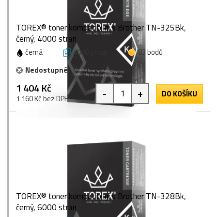
TOREX® toner kompatibilní s Brother TN-325Bk,
černý, 4000 stran
černá
4000 stran
83 bodů
Nedostupné
1 404 Kč
-
+
DO KOŠÍKU
1 160 Kč bez DPH
TOREX® toner kompatibilní s Brother TN-328Bk,
černý, 6000 stran