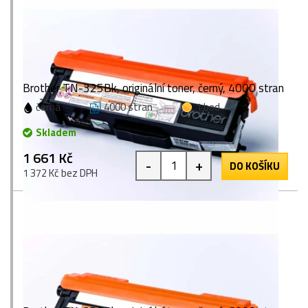
Brother TN-325Bk, originální toner, černý, 4000 stran
černá
4000 stran
1 bod
Skladem
1 661 Kč
-
+
DO KOŠÍKU
1 372 Kč bez DPH