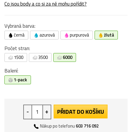
Co jsou body a co si za ně mohu pořídit?
Vybraná barva:
černá
azurová
purpurová
žlutá
Počet stran:
1500
3500
6000
Balení:
1-pack
-
+
PŘIDAT DO KOŠÍKU
Nákup po telefonu
603 716 092