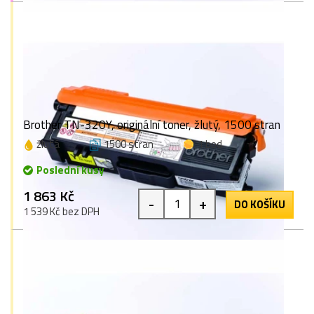
Brother TN-320Y, originální toner, žlutý, 1500 stran
žlutá
1500 stran
1 bod
Poslední kusy
1 863 Kč
-
+
DO KOŠÍKU
1 539 Kč bez DPH