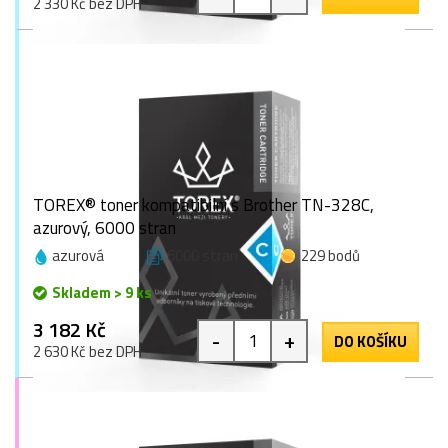
2 330 Kč bez DPH
TOREX® toner kompatibilní s Brother TN-328C,
azurový, 6000 stran
azurová
6000 stran
229 bodů
Skladem > 9 ks
3 182 Kč
-
+
DO KOŠÍKU
2 630 Kč bez DPH