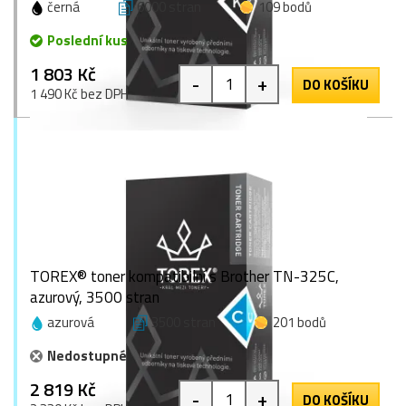
černá
6000 stran
109 bodů
Poslední kus
1 803 Kč
-
+
DO KOŠÍKU
1 490 Kč bez DPH
TOREX® toner kompatibilní s Brother TN-325C,
azurový, 3500 stran
azurová
3500 stran
201 bodů
Nedostupné
2 819 Kč
-
+
DO KOŠÍKU