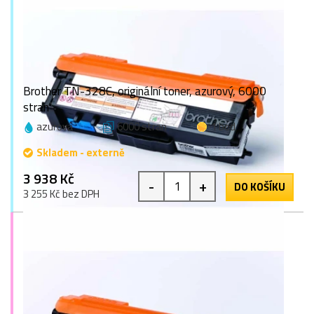
Brother TN-328C, originální toner, azurový, 6000
stran
azurová
6000 stran
1 bod
Skladem - externě
3 938 Kč
-
+
DO KOŠÍKU
3 255 Kč bez DPH