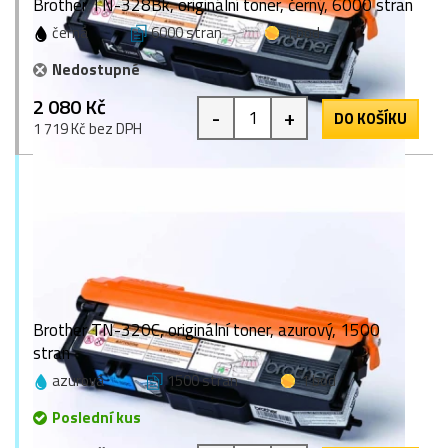
Brother TN-328Bk, originální toner, černý, 6000 stran
černá
6000 stran
1 bod
Nedostupné
2 080 Kč
-
+
DO KOŠÍKU
1 719 Kč bez DPH
Brother TN-320C, originální toner, azurový, 1500
stran
azurová
1500 stran
1 bod
Poslední kus