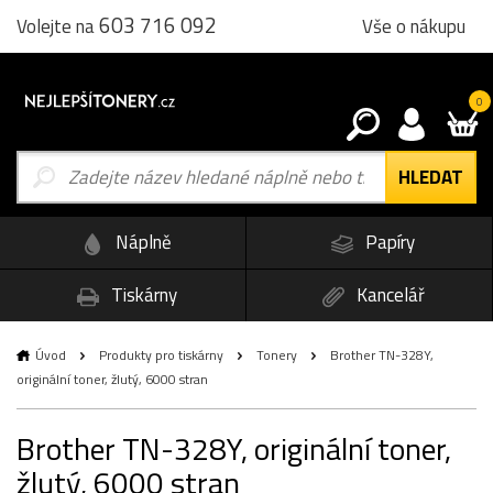
603 716 092
Vše o nákupu
Volejte na
0
Náplně
Papíry
Tiskárny
Kancelář
Úvod
Produkty pro tiskárny
Tonery
Brother TN-328Y,
originální toner, žlutý, 6000 stran
Brother TN-328Y, originální toner,
žlutý, 6000 stran