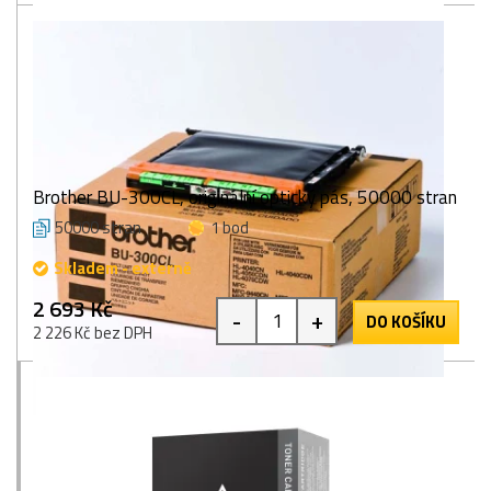
Brother BU-300CL, originální optický pás, 50000 stran
50000 stran
1 bod
Skladem - externě
2 693 Kč
-
+
DO KOŠÍKU
2 226 Kč bez DPH