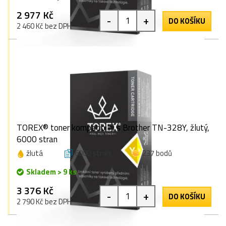
2 977 Kč
-
+
DO KOŠÍKU
2 460 Kč bez DPH
TOREX® toner kompatibilní s Brother TN-328Y, žlutý,
6000 stran
žlutá
6000 stran
237 bodů
Skladem > 9 ks
3 376 Kč
-
+
DO KOŠÍKU
2 790 Kč bez DPH