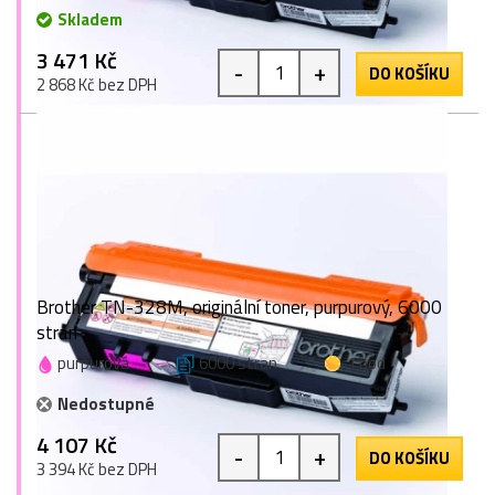
Skladem
3 471 Kč
-
+
DO KOŠÍKU
2 868 Kč bez DPH
Brother TN-328M, originální toner, purpurový, 6000
stran
purpurová
6000 stran
1 bod
Nedostupné
4 107 Kč
-
+
DO KOŠÍKU
3 394 Kč bez DPH