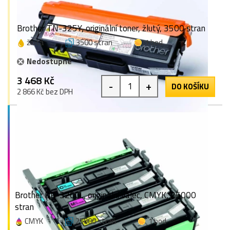
Brother TN-325Y, originální toner, žlutý, 3500 stran
žlutá
3500 stran
1 bod
Nedostupné
3 468 Kč
-
+
DO KOŠÍKU
2 866 Kč bez DPH
Brother DR-320CL, originální válec, CMYK, 25000
stran
CMYK
25000 stran
1 bod