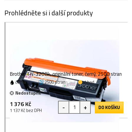
Prohlédněte si i další produkty
Brother TN-320Bk, originální toner, černý, 2500 stran
černá
2500 stran
1 bod
Nedostupné
1 376 Kč
-
+
DO KOŠÍKU
1 137 Kč bez DPH