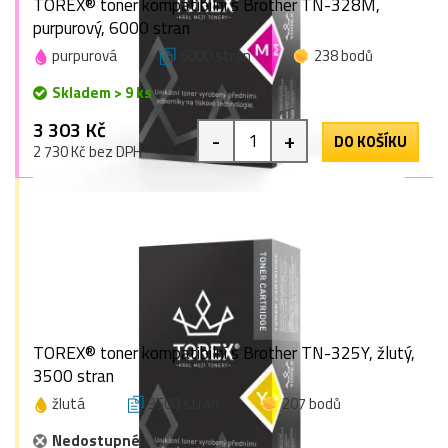
TOREX® toner kompatibilní s Brother TN-328M,
purpurový, 6000 stran
purpurová
6000 stran
238 bodů
Skladem > 9 ks
3 303 Kč
-
+
DO KOŠÍKU
2 730 Kč bez DPH
TOREX® toner kompatibilní s Brother TN-325Y, žlutý,
3500 stran
žlutá
3500 stran
207 bodů
Nedostupné