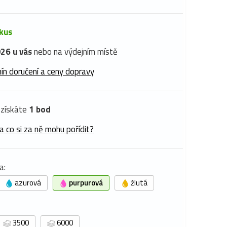
 kus
26 u vás
nebo na výdejním místě
ín doručení a ceny dopravy
získáte
1 bod
a co si za ně mohu pořídit?
a:
azurová
purpurová
žlutá
3500
6000