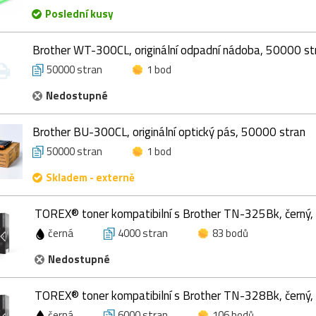
Poslední kusy
Brother WT-300CL, originální odpadní nádoba, 50000 st
50000 stran
1 bod
Nedostupné
Brother BU-300CL, originální optický pás, 50000 stran
50000 stran
1 bod
Skladem - externě
TOREX® toner kompatibilní s Brother TN-325Bk, černý,
černá
4000 stran
83 bodů
Nedostupné
TOREX® toner kompatibilní s Brother TN-328Bk, černý,
černá
6000 stran
106 bodů