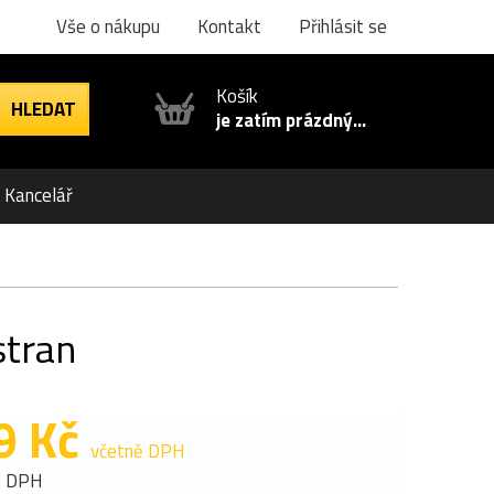
Vše o nákupu
Kontakt
Přihlásit se
Košík
je zatím prázdný...
Kancelář
stran
9 Kč
včetně DPH
z DPH