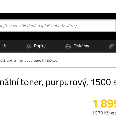
lně
Papíry
Tiskárny
M, originální toner, purpurový, 1500 stran
ální toner, purpurový, 1500 
1 89
1 570 Kč be