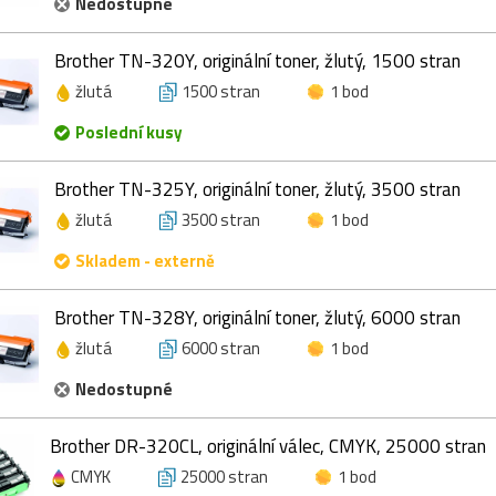
Nedostupné
Brother TN-320Y, originální toner, žlutý, 1500 stran
žlutá
1500 stran
1 bod
Poslední kusy
Brother TN-325Y, originální toner, žlutý, 3500 stran
žlutá
3500 stran
1 bod
Skladem - externě
Brother TN-328Y, originální toner, žlutý, 6000 stran
žlutá
6000 stran
1 bod
Nedostupné
Brother DR-320CL, originální válec, CMYK, 25000 stran
CMYK
25000 stran
1 bod