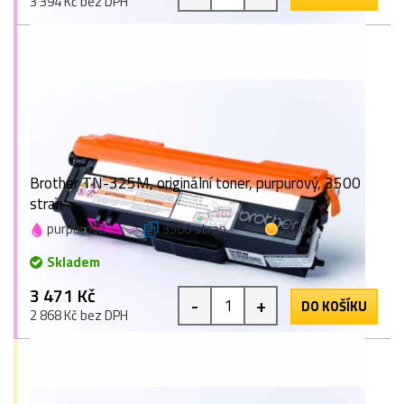
3 394 Kč bez DPH
Brother TN-325M, originální toner, purpurový, 3500
stran
purpurová
3500 stran
1 bod
Skladem
3 471 Kč
-
+
DO KOŠÍKU
2 868 Kč bez DPH