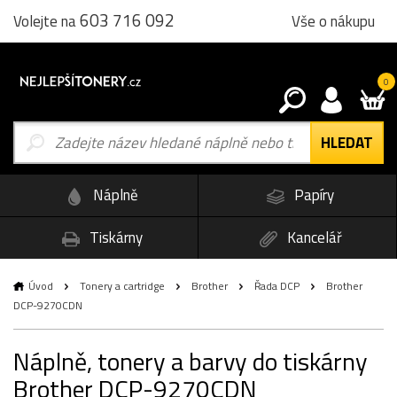
603 716 092
Vše o nákupu
Volejte na
0
Náplně
Papíry
Tiskárny
Kancelář
Úvod
Tonery a cartridge
Brother
Řada DCP
Brother
DCP-9270CDN
Náplně, tonery a barvy do tiskárny
Brother DCP-9270CDN