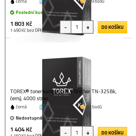
černá
6000 stran
109 bodů
Poslední kus
1 803 Kč
-
+
DO KOŠÍKU
1 490 Kč bez DPH
TOREX® toner kompatibilní s Brother TN-325Bk,
černý, 4000 stran
černá
4000 stran
83 bodů
Nedostupné
1 404 Kč
-
+
DO KOŠÍKU
1 160 Kč bez DPH