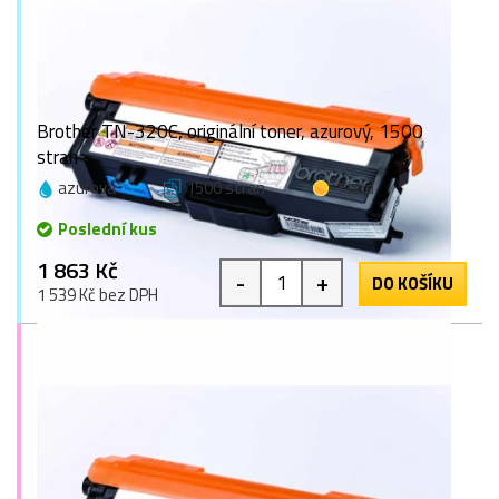
Brother TN-320C, originální toner, azurový, 1500
stran
azurová
1500 stran
1 bod
Poslední kus
1 863 Kč
-
+
DO KOŠÍKU
1 539 Kč bez DPH