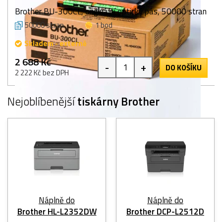
Brother BU-300CL, originální optický pás, 50000 stran
50000 stran
1 bod
Skladem - externě
2 688 Kč
-
+
DO KOŠÍKU
2 222 Kč bez DPH
Nejoblíbenější
tiskárny Brother
Náplně do
Náplně do
Brother HL-L2352DW
Brother DCP-L2512D