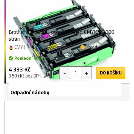
Brother DR-320CL, originální válec, CMYK, 25000
stran
CMYK
25000 stran
1 bod
Poslední kusy
4 333 Kč
-
+
DO KOŠÍKU
3 581 Kč bez DPH
Odpadní nádoby