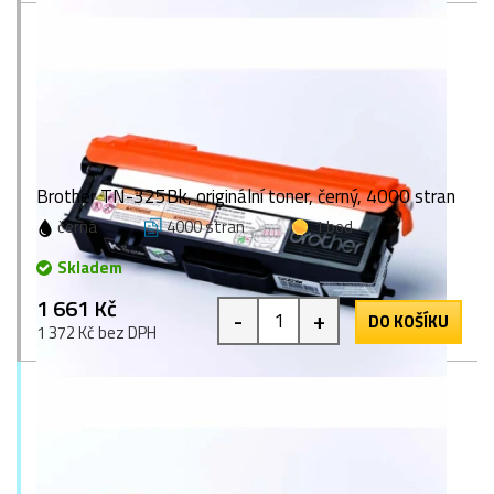
Brother TN-325Bk, originální toner, černý, 4000 stran
černá
4000 stran
1 bod
Skladem
1 661 Kč
-
+
DO KOŠÍKU
1 372 Kč bez DPH