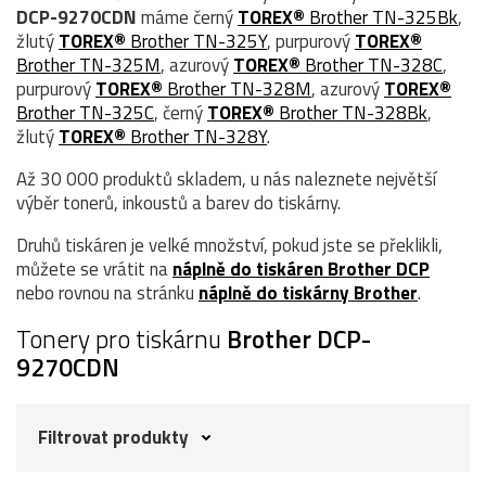
DCP-9270CDN
máme černý
TOREX®
Brother TN-325Bk
,
žlutý
TOREX®
Brother TN-325Y
, purpurový
TOREX®
Brother TN-325M
, azurový
TOREX®
Brother TN-328C
,
purpurový
TOREX®
Brother TN-328M
, azurový
TOREX®
Brother TN-325C
, černý
TOREX®
Brother TN-328Bk
,
žlutý
TOREX®
Brother TN-328Y
.
Až 30 000 produktů skladem, u nás naleznete největší
výběr tonerů, inkoustů a barev do tiskárny.
Druhů tiskáren je velké množství, pokud jste se překlikli,
můžete se vrátit na
náplně do tiskáren Brother DCP
nebo rovnou na stránku
náplně do tiskárny Brother
.
Tonery pro tiskárnu
Brother DCP-
9270CDN
Filtrovat produkty