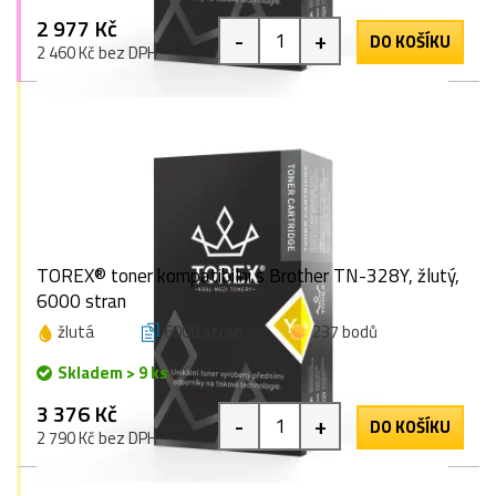
2 977 Kč
-
+
DO KOŠÍKU
2 460 Kč bez DPH
TOREX® toner kompatibilní s Brother TN-328Y, žlutý,
6000 stran
žlutá
6000 stran
237 bodů
Skladem > 9 ks
3 376 Kč
-
+
DO KOŠÍKU
2 790 Kč bez DPH