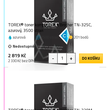
TOREX® toner kompatibilní s Brother TN-325C,
azurový, 3500 stran
azurová
3500 stran
201 bodů
Nedostupné
2 819 Kč
-
+
DO KOŠÍKU
2 330 Kč bez DPH