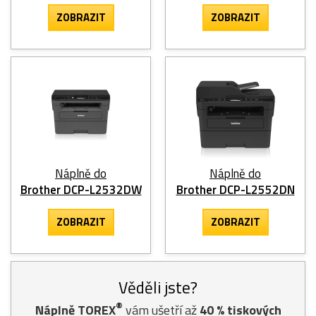
ZOBRAZIT
ZOBRAZIT
Náplně do
Náplně do
Brother DCP-L2532DW
Brother DCP-L2552DN
ZOBRAZIT
ZOBRAZIT
Věděli jste?
®
Náplně TOREX
vám ušetří až
40
% tiskových