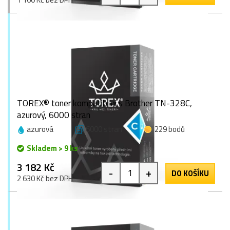
TOREX® toner kompatibilní s Brother TN-328C,
azurový, 6000 stran
azurová
6000 stran
229 bodů
Skladem > 9 ks
3 182 Kč
-
+
DO KOŠÍKU
2 630 Kč bez DPH