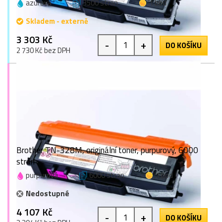
azurová
3500 stran
1 bod
Skladem - externě
3 303 Kč
-
+
DO KOŠÍKU
2 730 Kč bez DPH
Brother TN-328M, originální toner, purpurový, 6000
stran
purpurová
6000 stran
1 bod
Nedostupné
4 107 Kč
-
+
DO KOŠÍKU