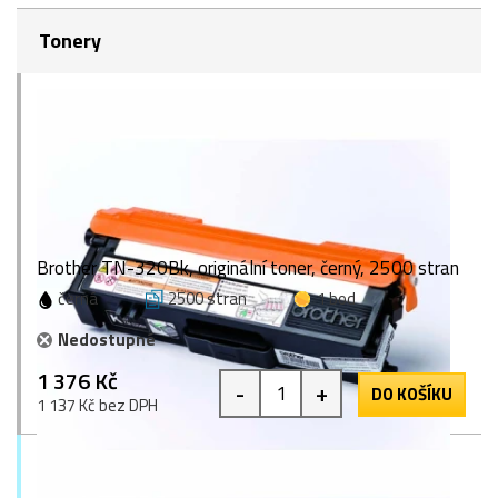
Tonery
Brother TN-320Bk, originální toner, černý, 2500 stran
černá
2500 stran
1 bod
Nedostupné
1 376 Kč
-
+
DO KOŠÍKU
1 137 Kč bez DPH