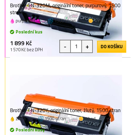
Brother TN-320M, originální toner, purpurový, 1500
stran
purpurová
1500 stran
1 bod
Poslední kus
1 899 Kč
-
+
DO KOŠÍKU
1 570 Kč bez DPH
Brother TN-320Y, originální toner, žlutý, 1500 stran
žlutá
1500 stran
1 bod
Poslední kusy