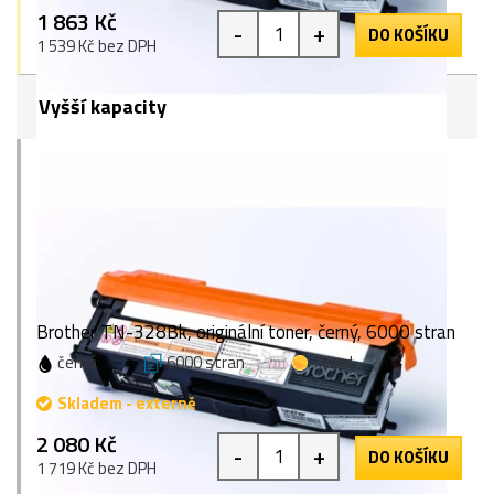
1 863 Kč
-
+
DO KOŠÍKU
1 539 Kč bez DPH
Vyšší kapacity
Brother TN-328Bk, originální toner, černý, 6000 stran
černá
6000 stran
1 bod
Skladem - externě
2 080 Kč
-
+
DO KOŠÍKU
1 719 Kč bez DPH