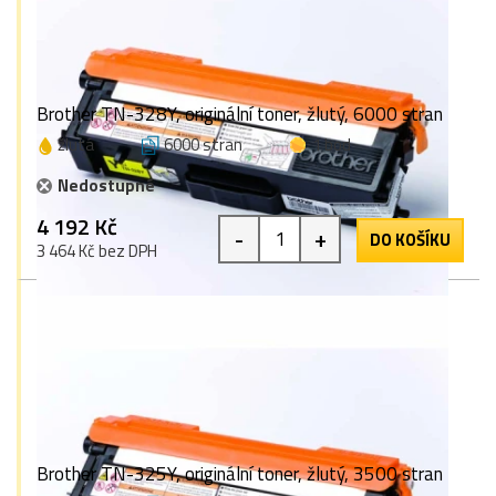
Brother TN-328Y, originální toner, žlutý, 6000 stran
žlutá
6000 stran
1 bod
Nedostupné
4 192 Kč
-
+
DO KOŠÍKU
3 464 Kč bez DPH
Brother TN-325Y, originální toner, žlutý, 3500 stran