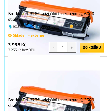
Brother TN-328C, originální toner, azurový, 6000
stran
azurová
6000 stran
1 bod
Skladem - externě
3 938 Kč
-
+
DO KOŠÍKU
3 255 Kč bez DPH
Brother TN-325C, originální toner, azurový, 3500
stran