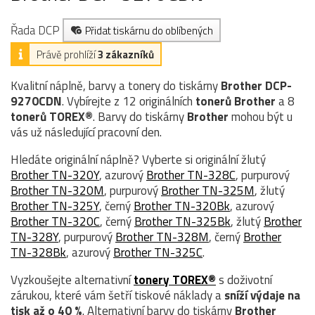
Řada DCP
Přidat tiskárnu do oblíbených
Právě prohlíží
3 zákazníků
Kvalitní náplně, barvy a tonery do tiskárny
Brother DCP-
9270CDN
. Vybírejte z 12 originálních
tonerů
Brother
a 8
tonerů TOREX®
. Barvy do tiskárny
Brother
mohou být u
vás už následující pracovní den.
Hledáte originální náplně? Vyberte si originální žlutý
Brother TN-320Y
, azurový
Brother TN-328C
, purpurový
Brother TN-320M
, purpurový
Brother TN-325M
, žlutý
Brother TN-325Y
, černý
Brother TN-320Bk
, azurový
Brother TN-320C
, černý
Brother TN-325Bk
, žlutý
Brother
TN-328Y
, purpurový
Brother TN-328M
, černý
Brother
TN-328Bk
, azurový
Brother TN-325C
.
Vyzkoušejte alternativní
tonery TOREX®
s doživotní
zárukou, které vám šetří tiskové náklady a
sníží výdaje na
tisk až o 40 %
. Alternativní barvy do tiskárny
Brother