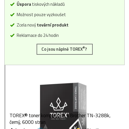
Úspora
tiskových nákladů
Možnost pouze vyzkoušet
Zcela nový
tovární produkt
Reklamace do 24 hodin
®
Co jsou náplně TOREX
?
TOREX® toner kompatibilní s Brother TN-328Bk,
černý, 6000 stran