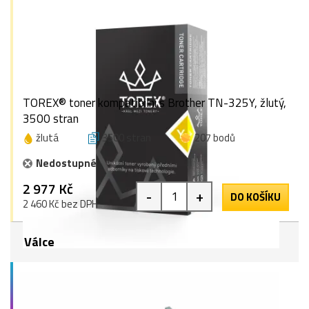
TOREX® toner kompatibilní s Brother TN-325Y, žlutý,
3500 stran
žlutá
3500 stran
207 bodů
Nedostupné
2 977 Kč
-
+
DO KOŠÍKU
2 460 Kč bez DPH
Válce