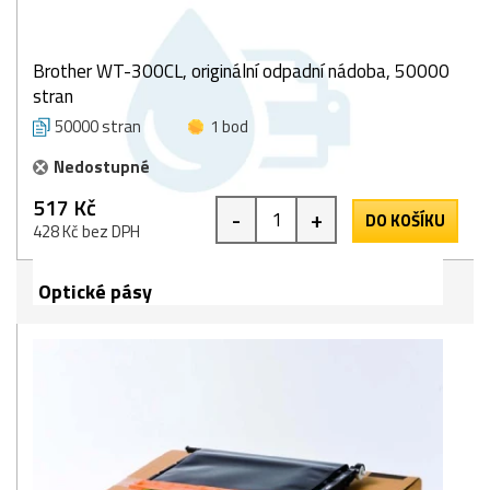
Brother WT-300CL, originální odpadní nádoba, 50000
stran
50000 stran
1 bod
Nedostupné
517 Kč
-
+
DO KOŠÍKU
428 Kč bez DPH
Optické pásy