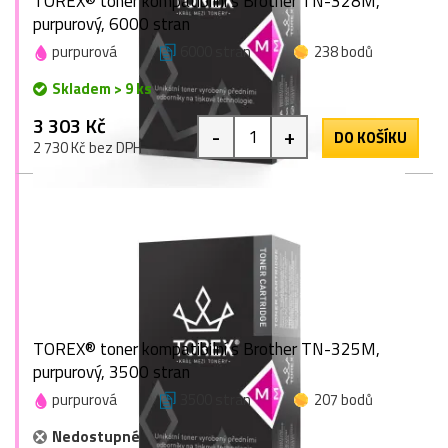
TOREX® toner kompatibilní s Brother TN-328M,
purpurový, 6000 stran
purpurová
6000 stran
238 bodů
Skladem > 9 ks
3 303 Kč
-
+
DO KOŠÍKU
2 730 Kč bez DPH
TOREX® toner kompatibilní s Brother TN-325M,
purpurový, 3500 stran
purpurová
3500 stran
207 bodů
Nedostupné