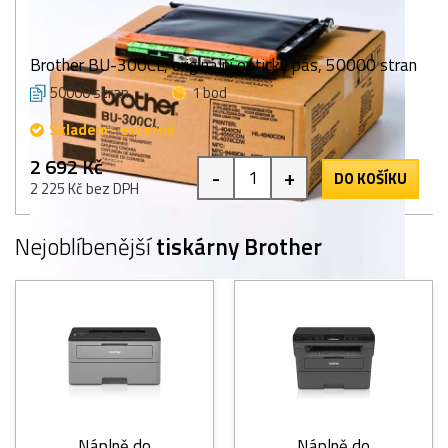
Brother BU-300CL, originální optický pás, 50000 stran
50000 stran
1 bod
Skladem - externě
2 692 Kč
-
+
DO KOŠÍKU
2 225 Kč bez DPH
Nejoblíbenější
tiskárny Brother
Náplně do
Náplně do