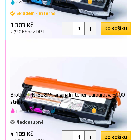
azurová
3500 stran
1 bod
Skladem - externě
3 303 Kč
-
+
DO KOŠÍKU
2 730 Kč bez DPH
Brother TN-328M, originální toner, purpurový, 6000
stran
purpurová
6000 stran
1 bod
Nedostupné
4 109 Kč
-
+
DO KOŠÍKU