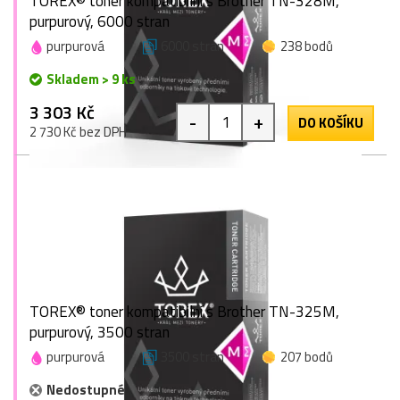
TOREX® toner kompatibilní s Brother TN-328M,
purpurový, 6000 stran
purpurová
6000 stran
238 bodů
Skladem > 9 ks
3 303 Kč
-
+
DO KOŠÍKU
2 730 Kč bez DPH
TOREX® toner kompatibilní s Brother TN-325M,
purpurový, 3500 stran
purpurová
3500 stran
207 bodů
Nedostupné