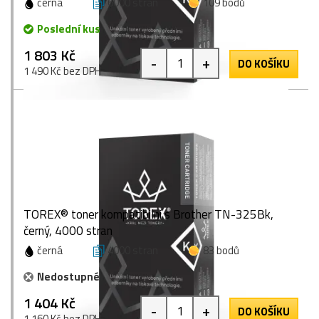
černá
6000 stran
109 bodů
Poslední kus
1 803 Kč
-
+
DO KOŠÍKU
1 490 Kč bez DPH
TOREX® toner kompatibilní s Brother TN-325Bk,
černý, 4000 stran
černá
4000 stran
83 bodů
Nedostupné
1 404 Kč
-
+
DO KOŠÍKU
1 160 Kč bez DPH