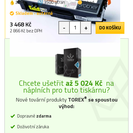
žlutá
3500 stran
1 bod
Skladem - externě
3 468 Kč
-
+
DO KOŠÍKU
2 866 Kč bez DPH
Chcete ušetřit
až 5 024 Kč
na
náplních pro tuto tiskárnu?
®
Nové tovární produkty
TOREX
se spoustou
výhod:
Dopravné
zdarma
Doživotní záruka