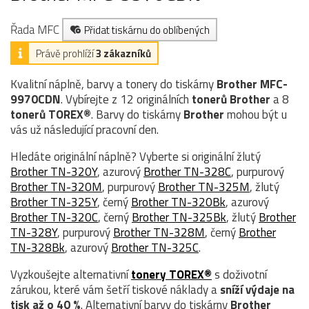
Řada MFC
Přidat tiskárnu do oblíbených
Právě prohlíží
3 zákazníků
Kvalitní náplně, barvy a tonery do tiskárny
Brother MFC-
9970CDN
. Vybírejte z 12 originálních
tonerů
Brother
a 8
tonerů TOREX®
. Barvy do tiskárny
Brother
mohou být u
vás už následující pracovní den.
Hledáte originální náplně? Vyberte si originální žlutý
Brother TN-320Y
, azurový
Brother TN-328C
, purpurový
Brother TN-320M
, purpurový
Brother TN-325M
, žlutý
Brother TN-325Y
, černý
Brother TN-320Bk
, azurový
Brother TN-320C
, černý
Brother TN-325Bk
, žlutý
Brother
TN-328Y
, purpurový
Brother TN-328M
, černý
Brother
TN-328Bk
, azurový
Brother TN-325C
.
Vyzkoušejte alternativní
tonery TOREX®
s doživotní
zárukou, které vám šetří tiskové náklady a
sníží výdaje na
tisk až o 40 %
. Alternativní barvy do tiskárny
Brother