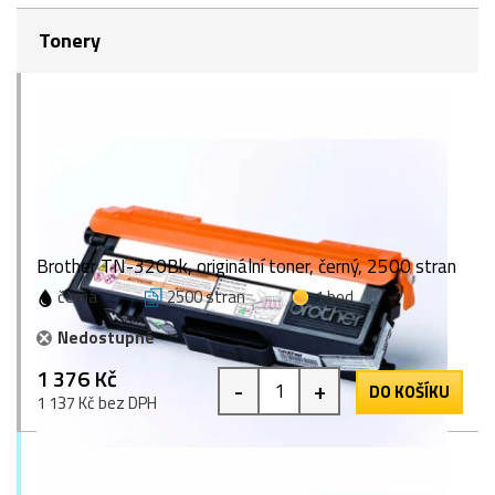
Tonery
Brother TN-320Bk, originální toner, černý, 2500 stran
černá
2500 stran
1 bod
Nedostupné
1 376 Kč
-
+
DO KOŠÍKU
1 137 Kč bez DPH