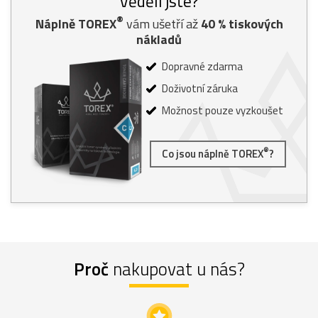
Věděli jste?
®
Náplně TOREX
vám ušetří až
40
% tiskových
nákladů
Dopravné zdarma
Doživotní záruka
Možnost pouze vyzkoušet
®
Co jsou náplně TOREX
?
Proč
nakupovat u nás?