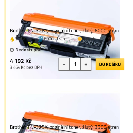
Brother TN-328Y, originální toner, žlutý, 6000 stran
žlutá
6000 stran
1 bod
Nedostupné
4 192 Kč
-
+
DO KOŠÍKU
3 464 Kč bez DPH
Brother TN-325Y, originální toner, žlutý, 3500 stran