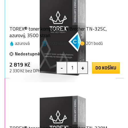
TOREX® toner kompatibilní s Brother TN-325C,
azurový, 3500 stran
azurová
3500 stran
201 bodů
Nedostupné
2 819 Kč
-
+
DO KOŠÍKU
2 330 Kč bez DPH