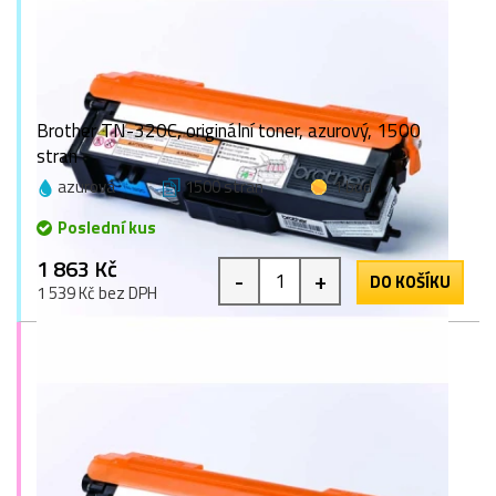
Brother TN-320C, originální toner, azurový, 1500
stran
azurová
1500 stran
1 bod
Poslední kus
1 863 Kč
-
+
DO KOŠÍKU
1 539 Kč bez DPH