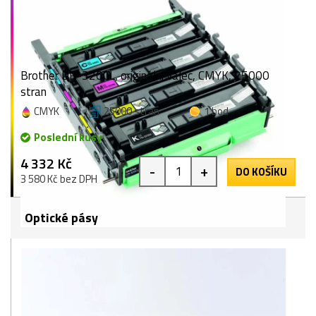
Brother DR-320CL, originální válec, CMYK, 25000
stran
CMYK
25000 stran
1 bod
Poslední kusy
4 332 Kč
-
+
DO KOŠÍKU
3 580 Kč bez DPH
Optické pásy