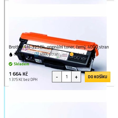
Brother TN-325Bk, originální toner, černý, 4000 stran
černá
4000 stran
1 bod
Skladem
1 664 Kč
-
+
DO KOŠÍKU
1 375 Kč bez DPH