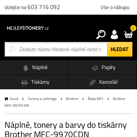
603 716 092
Vše o nákupu
Volejte na
0
Náplně
Papíry
Tiskárny
Kancelář
Úvod
Tonery a cartridge
Brother
Řada MFC
Brother
MFC-9970CDN
Náplně, tonery a barvy do tiskárny
Brother MFC-9970CDN