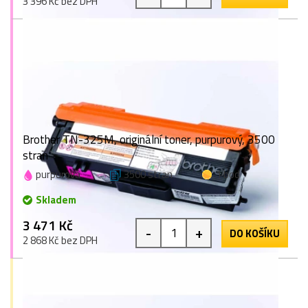
3 396 Kč bez DPH
Brother TN-325M, originální toner, purpurový, 3500
stran
purpurová
3500 stran
1 bod
Skladem
3 471 Kč
-
+
DO KOŠÍKU
2 868 Kč bez DPH