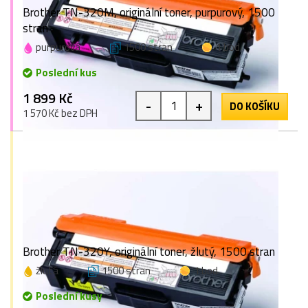
Brother TN-320M, originální toner, purpurový, 1500
stran
purpurová
1500 stran
1 bod
Poslední kus
1 899 Kč
-
+
DO KOŠÍKU
1 570 Kč bez DPH
Brother TN-320Y, originální toner, žlutý, 1500 stran
žlutá
1500 stran
1 bod
Poslední kusy