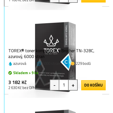
TOREX® toner kompatibilní s Brother TN-328C,
azurový, 6000 stran
azurová
6000 stran
229 bodů
Skladem > 9 ks
3 182 Kč
-
+
DO KOŠÍKU
2 630 Kč bez DPH