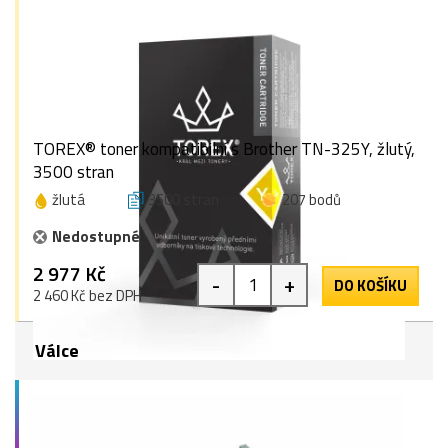
TOREX® toner kompatibilní s Brother TN-325Y, žlutý,
3500 stran
žlutá
3500 stran
207 bodů
Nedostupné
2 977 Kč
-
+
DO KOŠÍKU
2 460 Kč bez DPH
Válce