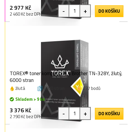
2 977 Kč
-
+
DO KOŠÍKU
2 460 Kč bez DPH
TOREX® toner kompatibilní s Brother TN-328Y, žlutý,
6000 stran
žlutá
6000 stran
237 bodů
Skladem > 9 ks
3 376 Kč
-
+
DO KOŠÍKU
2 790 Kč bez DPH