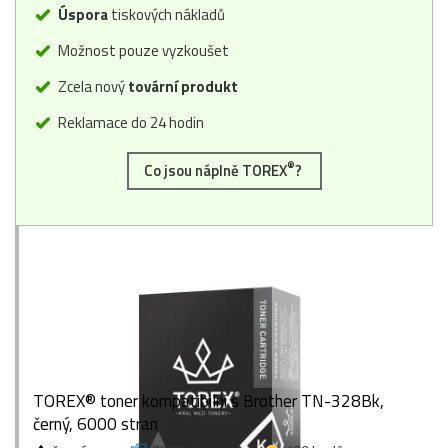
Úspora
tiskových nákladů
Možnost pouze vyzkoušet
Zcela nový
tovární produkt
Reklamace do 24 hodin
®
Co jsou náplně TOREX
?
TOREX® toner kompatibilní s Brother TN-328Bk,
černý, 6000 stran