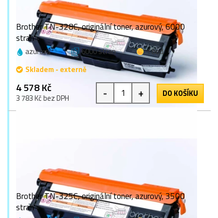
Brother TN-328C, originální toner, azurový, 6000
stran
azurová
6000 stran
1 bod
Skladem - externě
4 578 Kč
-
+
DO KOŠÍKU
3 783 Kč bez DPH
Brother TN-325C, originální toner, azurový, 3500
stran