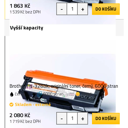
1 863 Kč
-
+
DO KOŠÍKU
1 539 Kč bez DPH
Vyšší kapacity
Brother TN-328Bk, originální toner, černý, 6000 stran
černá
6000 stran
1 bod
Skladem - externě
2 080 Kč
-
+
DO KOŠÍKU
1 719 Kč bez DPH