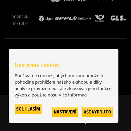
DOPRAVNÍ
METODY
Nastavení cookies
Používáme cookies, abychom vám umožnili
pohodlné prohlížení našeho e-shopu a díky
analýze provozu neustále zlepšovali jeho funkce,
výkon a použitelnost.
Více informací
Česká republika
Slovensko
SOUHLASÍM
NASTAVENÍ
VŠE VYPNUTO
© 2026
Printonia s.r.o.
Všechna práva vyhrazena
-
-