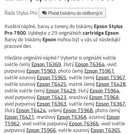
Řada Stylus Pro
Přidat tiskárnu do oblíbených
Kvalitní náplně, barvy a tonery do tiskárny
Epson Stylus
Pro 7900
. Vybírejte z 29 originálních
cartridge
Epson
.
Barvy do tiskárny
Epson
mohou být u vás už následující
pracovní den.
Hledáte originální náplně? Vyberte si originální světle
světle černý
Epson T6369
, žlutý
Epson T6364
, vivid
purpurový
Epson T5963
, photo černý
Epson T5961
,
světle azurový
Epson T5965
, světle černý
Epson T5967
,
světle azurový
Epson T6425
, matně černý
Epson T6428
,
světle světle černý
Epson T6429
, žlutý
Epson T5964
,
vivid purpurový
Epson T6423
, oranžový
Epson T596A
,
vivid purpurový
Epson T6363
, světle černý
Epson T6367
,
žlutý
Epson T6424
, zelený
Epson T596B
, photo černý
Epson T6421
, oranžový
Epson T636A
, azurový
Epson
T5962
, vivid světle purpurový
Epson T6366
, vivid světle
purpurový
Epson T5966
, světle azurový
Epson T6365
,