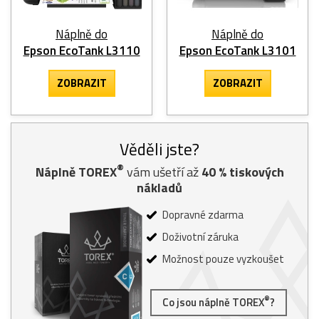
Náplně do
Náplně do
Epson EcoTank L3110
Epson EcoTank L3101
ZOBRAZIT
ZOBRAZIT
Věděli jste?
®
Náplně TOREX
vám ušetří až
40
% tiskových
nákladů
Dopravné zdarma
Doživotní záruka
Možnost pouze vyzkoušet
®
Co jsou náplně TOREX
?