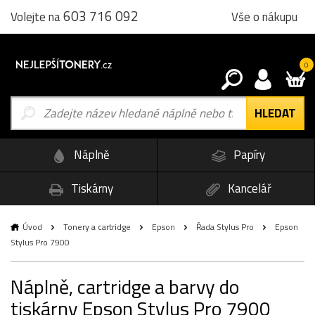
603 716 092
Vše o nákupu
Volejte na
0
Náplně
Papíry
Tiskárny
Kancelář
Úvod
Tonery a cartridge
Epson
Řada Stylus Pro
Epson
Stylus Pro 7900
Náplně, cartridge a barvy do
tiskárny Epson Stylus Pro 7900