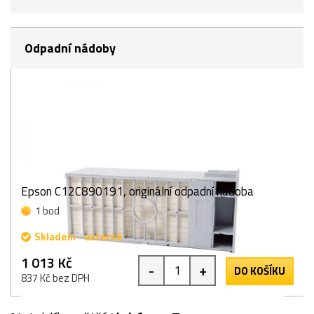
Odpadní nádoby
Epson C12C890191, originální odpadní nádoba
1 bod
Skladem - externě
1 013 Kč
-
+
DO KOŠÍKU
837 Kč bez DPH