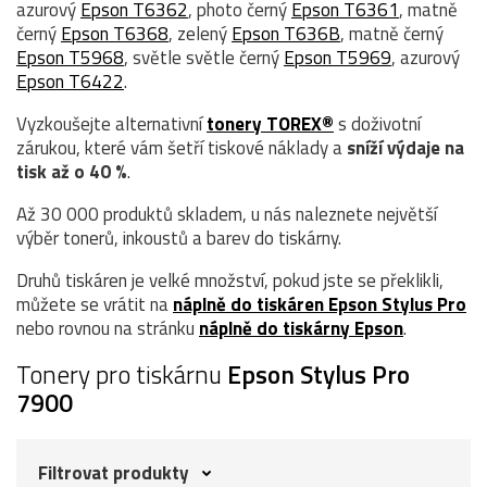
azurový
Epson T6362
, photo černý
Epson T6361
, matně
černý
Epson T6368
, zelený
Epson T636B
, matně černý
Epson T5968
, světle světle černý
Epson T5969
, azurový
Epson T6422
.
Vyzkoušejte alternativní
tonery TOREX®
s doživotní
zárukou, které vám šetří tiskové náklady a
sníží výdaje na
tisk až o 40 %
.
Až 30 000 produktů skladem, u nás naleznete největší
výběr tonerů, inkoustů a barev do tiskárny.
Druhů tiskáren je velké množství, pokud jste se překlikli,
můžete se vrátit na
náplně do tiskáren Epson Stylus Pro
nebo rovnou na stránku
náplně do tiskárny Epson
.
Tonery pro tiskárnu
Epson Stylus Pro
7900
Filtrovat produkty