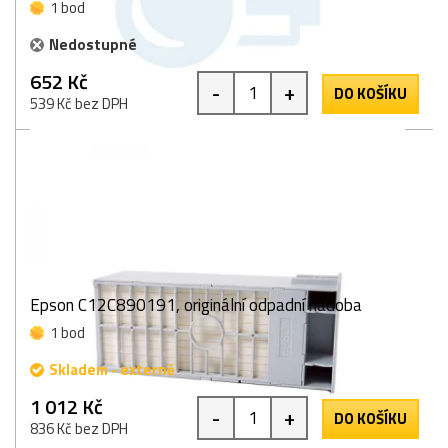
1 bod
Nedostupné
652 Kč
-
+
DO KOŠÍKU
539 Kč bez DPH
Epson C12C890191, originální odpadní nádoba
1 bod
Skladem - externě
1 012 Kč
-
+
DO KOŠÍKU
836 Kč bez DPH