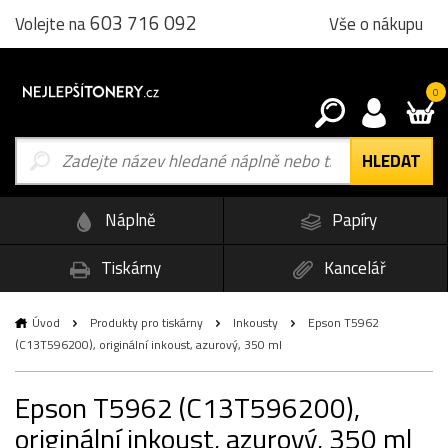
603 716 092
Vše o nákupu
Volejte na
0
Náplně
Papíry
Tiskárny
Kancelář
Úvod
Produkty pro tiskárny
Inkousty
Epson T5962
(C13T596200), originální inkoust, azurový, 350 ml
Epson T5962 (C13T596200),
originální inkoust, azurový, 350 ml