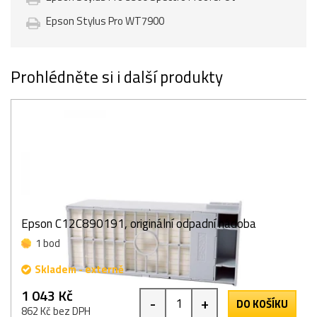
Epson Stylus Pro WT7900
Prohlédněte si i další produkty
Epson C12C890191, originální odpadní nádoba
1 bod
Skladem - externě
1 043 Kč
-
+
DO KOŠÍKU
862 Kč bez DPH