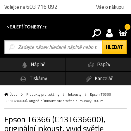
603 716 092
Vše o nákupu
Volejte na
0
Náplně
Papíry
Tiskárny
Kancelář
Úvod
Produkty pro tiskárny
Inkousty
Epson T6366
(C13T636600), originální inkoust, vivid světle purpurový, 700 ml
Epson T6366 (C13T636600),
originální inkoust, vivid světle