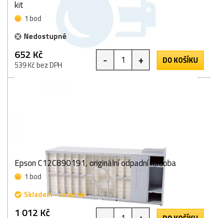
kit
1 bod
Nedostupné
652 Kč
-
+
DO KOŠÍKU
539 Kč bez DPH
Epson C12C890191, originální odpadní nádoba
1 bod
Skladem - externě
1 012 Kč
-
+