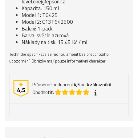
level.one@epson.cz
Kapacita: 150 ml
Model 1: T6425
Model 2: C13T642500
Balení: 1-pack
Barva: světle azurová
Náklady na tisk: 15.45 Kč / ml
Technické specifikace se mohou změnit bez předchozího
upozornění. Obrázky mají pouze informativní charakter.
Průměrné hodnocení
4,5
od
4
zákazníků
4,5
Ohodnotit: