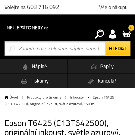
603 716 092
Vše o nákupu
Volejte na
0
Náplně
Papíry
Tiskárny
Kancelář
Úvod
Produkty pro tiskárny
Inkousty
Epson T6425
(C13T642500), originální inkoust, světle azurový, 150 ml
Epson T6425 (C13T642500),
originální inkoust, světle azurový,