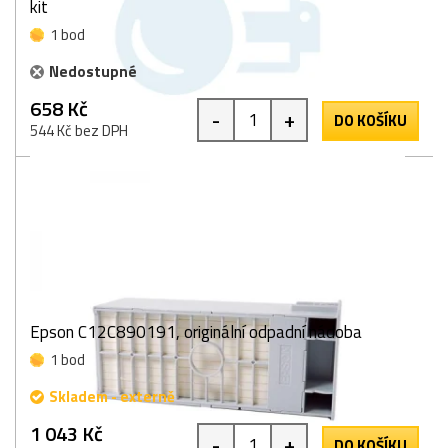
kit
1 bod
Nedostupné
658 Kč
-
+
DO KOŠÍKU
544 Kč bez DPH
Epson C12C890191, originální odpadní nádoba
1 bod
Skladem - externě
1 043 Kč
-
+
DO KOŠÍKU