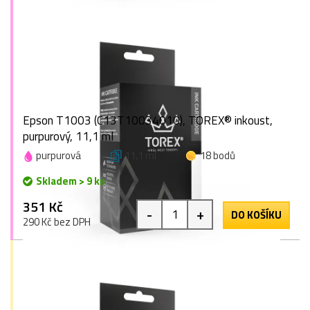
Epson T1003 (C13T10034010), TOREX® inkoust,
purpurový, 11,1 ml
purpurová
11,1 ml
18 bodů
Skladem > 9 ks
351 Kč
-
+
DO KOŠÍKU
290 Kč bez DPH