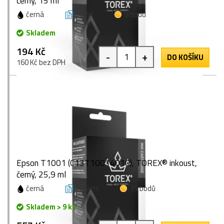
černý, 15 ml
černá
15 ml
9 bodů
Skladem
194 Kč
-
+
DO KOŠÍKU
160 Kč bez DPH
Epson T1001 (C13T10014010), TOREX® inkoust,
černý, 25,9 ml
černá
25,9 ml
35 bodů
Skladem > 9 ks