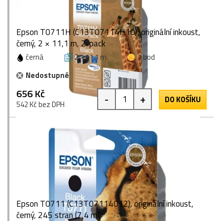
Epson T0711H (C13T07114H10), originální inkoust,
černý, 2 × 11,1 m, 2-pack
černá
2 × 11,1 m
1 bod
Nedostupné
656 Kč
-
+
DO KOŠÍKU
542 Kč bez DPH
Epson T0711 (C13T07114012), originální inkoust,
černý, 245 stran (7,4 ml)