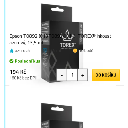
Epson T0892 (C13T08924011), TOREX® inkoust,
azurový, 13,5 ml
azurová
13,5 ml
10 bodů
Poslední kus
194 Kč
-
+
DO KOŠÍKU
160 Kč bez DPH