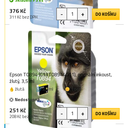
Skladem > 5 ks
376 Kč
-
+
DO KOŠÍKU
311 Kč bez DPH
Epson T0894 (C13T08944011), originální inkoust,
žlutý, 3,5 ml
žlutá
3,5 ml
1 bod
Nedostupné
251 Kč
-
+
DO KOŠÍKU
208 Kč bez DPH