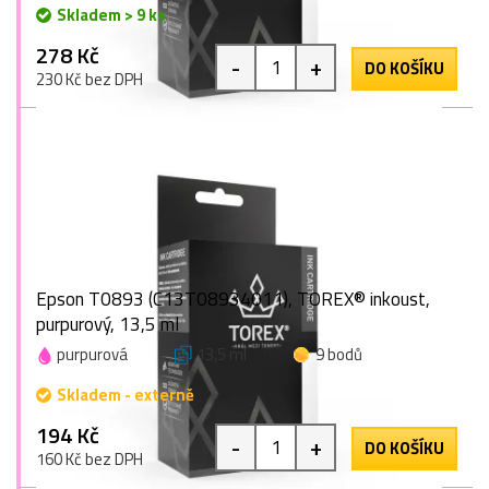
Skladem > 9 ks
278 Kč
-
+
DO KOŠÍKU
230 Kč bez DPH
Epson T0893 (C13T08934011), TOREX® inkoust,
purpurový, 13,5 ml
purpurová
13,5 ml
9 bodů
Skladem - externě
194 Kč
-
+
DO KOŠÍKU
160 Kč bez DPH