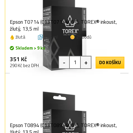
Epson T0714 (C13T07144011), TOREX® inkoust,
žlutý, 13,5 ml
žlutá
13,5 ml
21 bodů
Skladem > 9 ks
351 Kč
-
+
DO KOŠÍKU
290 Kč bez DPH
Epson T0894 (C13T08944011), TOREX® inkoust,
žlutý, 13,5 ml