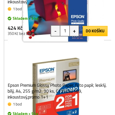
inkoustový
1 bod
Skladem > 9 ks
424 Kč
-
+
DO KOŠÍKU
350 Kč bez DPH
Epson Premium Glossy Photo Paper, foto papír, lesklý,
bílý, A4, 255 g/m2, 30 ks, C13S042169,
inkoustový,promo 1+1
1 bod
Skladem > 9 ks