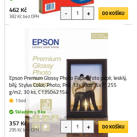
462 Kč
-
+
DO KOŠÍKU
382 Kč bez DPH
Epson Premium Glossy Photo Paper, foto papír, lesklý,
bílý, Stylus Color, Photo, Pro, 13x18cm, 5x7", 255
g/m2, 30 ks, C13S042154
1 bod
Skladem > 9 ks
357 Kč
-
+
DO KOŠÍKU
295 Kč bez DPH