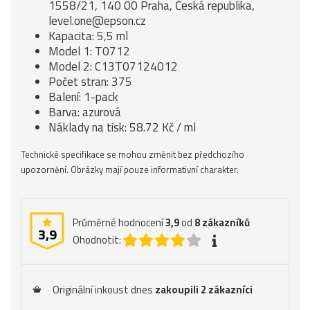
1558/21, 140 00 Praha, Česká republika,
level.one@epson.cz
Kapacita: 5,5 ml
Model 1: T0712
Model 2: C13T07124012
Počet stran: 375
Balení: 1-pack
Barva: azurová
Náklady na tisk: 58.72 Kč / ml
Technické specifikace se mohou změnit bez předchozího
upozornění. Obrázky mají pouze informativní charakter.
Průměrné hodnocení
3,9
od
8
zákazníků
3,9
Ohodnotit:
Originální inkoust dnes
zakoupili 2 zákazníci