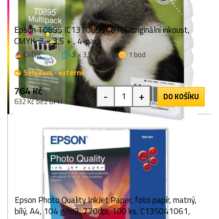
Epson T0895 (C13T08954010), originální inkoust,
CMYK, 3 × 3,5 + , 4-pack
CMYK
3 × 3,5 +
1 bod
Skladem - externě
764 Kč
-
+
DO KOŠÍKU
632 Kč bez DPH
Epson Photo Quality InkJet Paper, foto papír, matný,
bílý, A4, 104 g/m2, 720dpi, 100 ks, C13S041061,