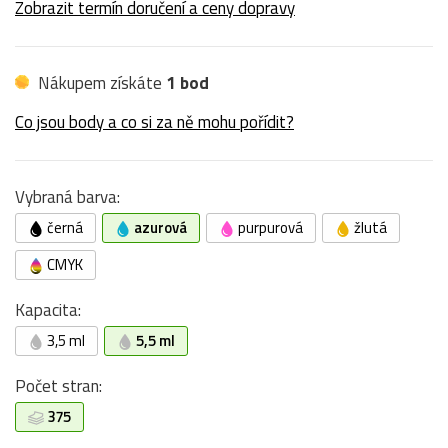
Zobrazit termín doručení a ceny dopravy
Nákupem získáte
1 bod
Co jsou body a co si za ně mohu pořídit?
Vybraná barva:
černá
azurová
purpurová
žlutá
CMYK
Kapacita:
3,5 ml
5,5 ml
Počet stran:
375