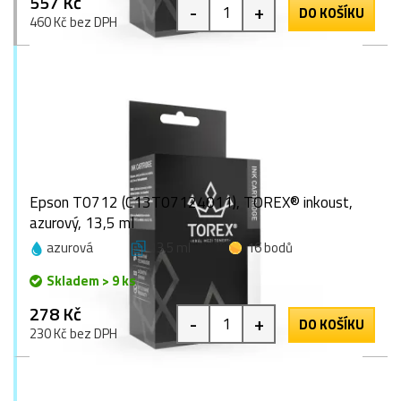
557 Kč
-
+
DO KOŠÍKU
460 Kč bez DPH
Epson T0712 (C13T07124011), TOREX® inkoust,
azurový, 13,5 ml
azurová
13,5 ml
16 bodů
Skladem > 9 ks
278 Kč
-
+
DO KOŠÍKU
230 Kč bez DPH