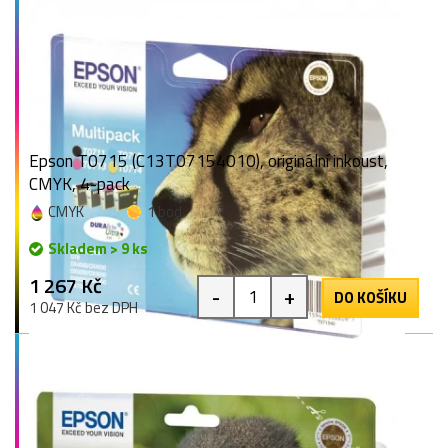
Epson T0715 (C13T07154010), originální inkoust,
CMYK, 4-pack
CMYK
1 bod
Skladem > 9 ks
1 267 Kč
-
+
DO KOŠÍKU
1 047 Kč bez DPH