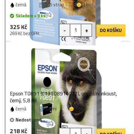
černá
245 stran
1 bod
Skladem > 9 ks
325 Kč
-
+
DO KOŠÍKU
269 Kč bez DPH
Epson T0891 (C13T08914011), originální inkoust,
černý, 5,8 ml
černá
5,8 ml
1 bod
Nedostupné
218 Kč