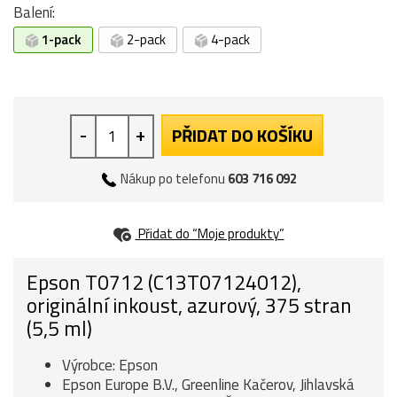
Balení:
1-pack
2-pack
4-pack
-
+
PŘIDAT DO KOŠÍKU
Nákup po telefonu
603 716 092
Přidat do “Moje produkty”
Epson T0712 (C13T07124012),
originální inkoust, azurový, 375 stran
(5,5 ml)
Výrobce: Epson
Epson Europe B.V., Greenline Kačerov, Jihlavská