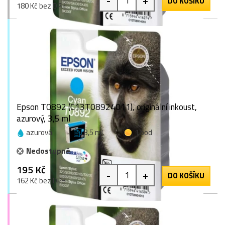
-
+
DO KOŠÍKU
180 Kč bez DPH
Epson T0892 (C13T08924011), originální inkoust,
azurový, 3,5 ml
azurová
3,5 ml
1 bod
Nedostupné
195 Kč
-
+
DO KOŠÍKU
162 Kč bez DPH