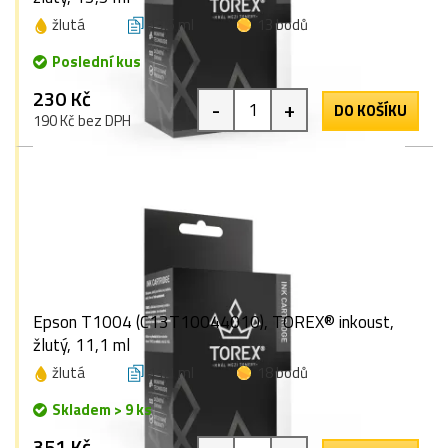
žlutá
13,5 ml
13 bodů
Poslední kus
230 Kč
-
+
DO KOŠÍKU
190 Kč bez DPH
Epson T1004 (C13T10044010), TOREX® inkoust,
žlutý, 11,1 ml
žlutá
11,1 ml
18 bodů
Skladem > 9 ks
351 Kč