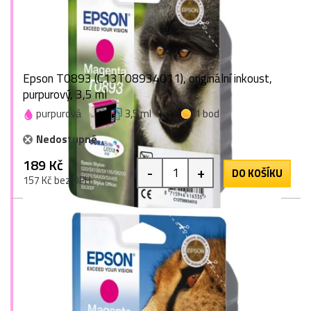
Epson T0893 (C13T08934011), originální inkoust,
purpurový, 3,5 ml
purpurová
3,5 ml
1 bod
Nedostupné
189 Kč
-
+
DO KOŠÍKU
157 Kč bez DPH