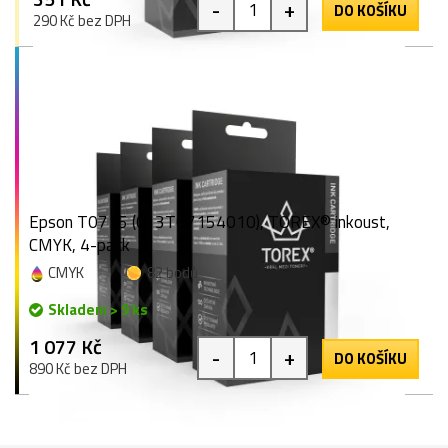
-
+
DO KOŠÍKU
290 Kč bez DPH
Epson T0715 (C13T07154010), TOREX® inkoust,
CMYK, 4-pack
CMYK
82 bodů
Skladem > 9 ks
1 077 Kč
-
+
DO KOŠÍKU
890 Kč bez DPH