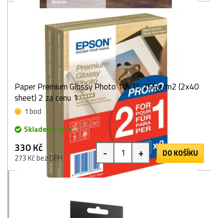
Paper Premium Glossy Photo 10x15 255g/m2 (2x40
sheet) 2 za cenu 1
1 bod
Skladem > 9 ks
330 Kč
-
+
DO KOŠÍKU
273 Kč bez DPH