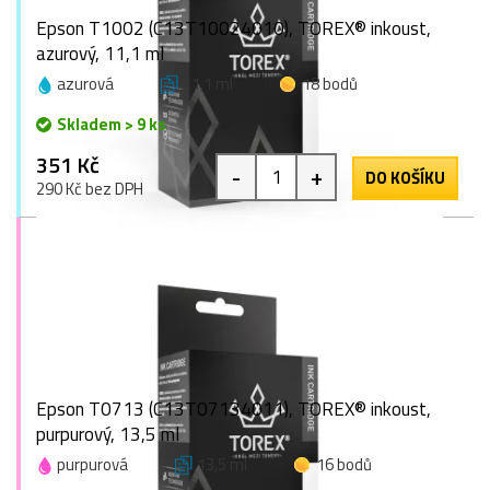
Epson T1002 (C13T10024010), TOREX® inkoust,
azurový, 11,1 ml
azurová
11,1 ml
18 bodů
Skladem > 9 ks
351 Kč
-
+
DO KOŠÍKU
290 Kč bez DPH
Epson T0713 (C13T07134011), TOREX® inkoust,
purpurový, 13,5 ml
purpurová
13,5 ml
16 bodů