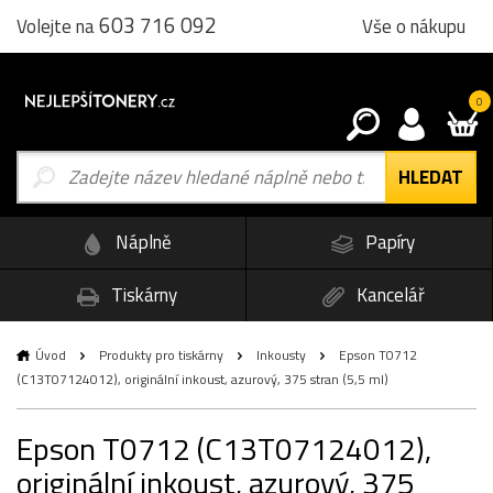
603 716 092
Vše o nákupu
Volejte na
0
Náplně
Papíry
Tiskárny
Kancelář
Úvod
Produkty pro tiskárny
Inkousty
Epson T0712
(C13T07124012), originální inkoust, azurový, 375 stran (5,5 ml)
Epson T0712 (C13T07124012),
originální inkoust, azurový, 375