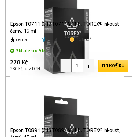
Epson T0711 (C13T07114011), TOREX® inkoust,
černý, 15 ml
černá
15 ml
16 bodů
Skladem > 9 ks
278 Kč
-
+
DO KOŠÍKU
230 Kč bez DPH
Epson T0891 (C13T08914011), TOREX® inkoust,