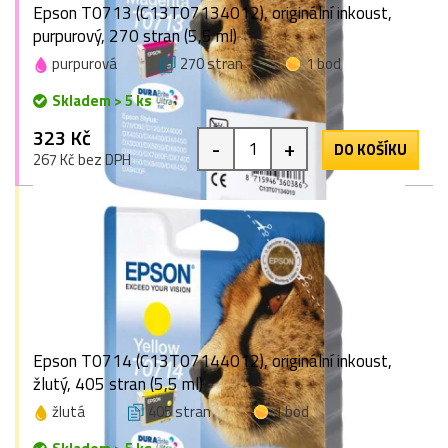
Epson T0713 (C13T07134012), originální inkoust,
purpurový, 270 stran (5,5 ml)
purpurová
270 stran
1 bod
Skladem > 5 ks
323 Kč
-
+
DO KOŠÍKU
267 Kč bez DPH
Epson T0714 (C13T07144012), originální inkoust,
žlutý, 405 stran (5,5 ml)
žlutá
405 stran
1 bod