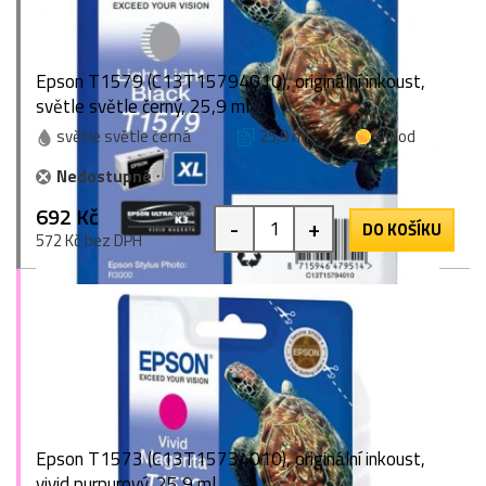
Epson T1579 (C13T15794010), originální inkoust,
světle světle černý, 25,9 ml
světle světle černá
25,9 ml
1 bod
Nedostupné
692 Kč
-
+
DO KOŠÍKU
572 Kč bez DPH
Epson T1573 (C13T15734010), originální inkoust,
vivid purpurový, 25,9 ml