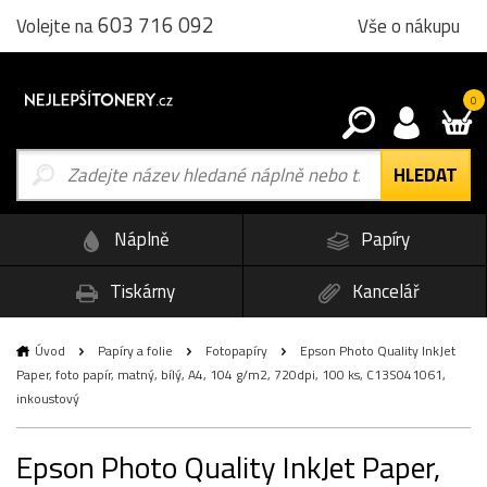
603 716 092
Vše o nákupu
Volejte na
0
Náplně
Papíry
Tiskárny
Kancelář
Úvod
Papíry a folie
Fotopapíry
Epson Photo Quality InkJet
Paper, foto papír, matný, bílý, A4, 104 g/m2, 720dpi, 100 ks, C13S041061,
inkoustový
Epson Photo Quality InkJet Paper,