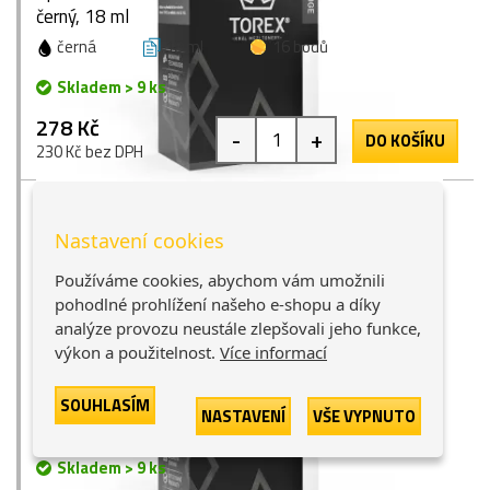
černý, 18 ml
černá
18 ml
16 bodů
Skladem > 9 ks
278 Kč
-
+
DO KOŠÍKU
230 Kč bez DPH
Nastavení cookies
Používáme cookies, abychom vám umožnili
pohodlné prohlížení našeho e-shopu a díky
analýze provozu neustále zlepšovali jeho funkce,
výkon a použitelnost.
Více informací
Epson T0711 (C13T07114011), TOREX® inkoust,
černý, 15 ml
SOUHLASÍM
NASTAVENÍ
VŠE VYPNUTO
černá
15 ml
16 bodů
Skladem > 9 ks