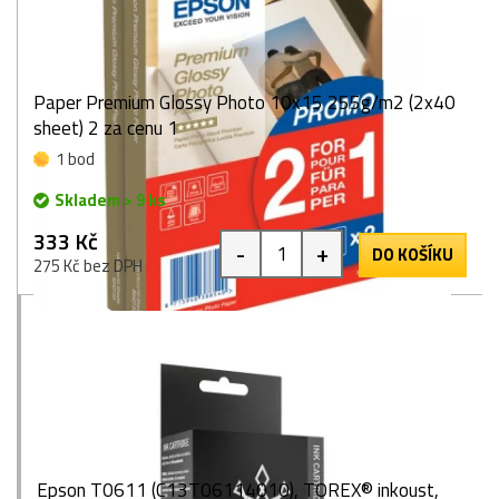
Paper Premium Glossy Photo 10x15 255g/m2 (2x40
sheet) 2 za cenu 1
1 bod
Skladem > 9 ks
333 Kč
-
+
DO KOŠÍKU
275 Kč bez DPH
Epson T0611 (C13T06114010), TOREX® inkoust,