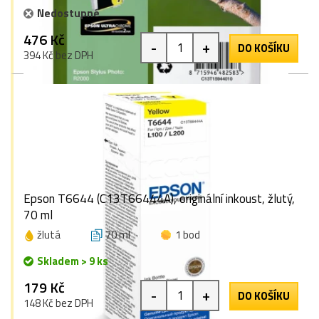
Nedostupné
476 Kč
-
+
DO KOŠÍKU
394 Kč bez DPH
Epson T6644 (C13T66444A), originální inkoust, žlutý,
70 ml
žlutá
70 ml
1 bod
Skladem > 9 ks
179 Kč
-
+
DO KOŠÍKU
148 Kč bez DPH