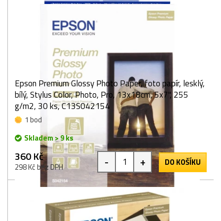
Epson Premium Glossy Photo Paper, foto papír, lesklý,
bílý, Stylus Color, Photo, Pro, 13x18cm, 5x7", 255
g/m2, 30 ks, C13S042154
1 bod
Skladem > 9 ks
360 Kč
-
+
DO KOŠÍKU
298 Kč bez DPH