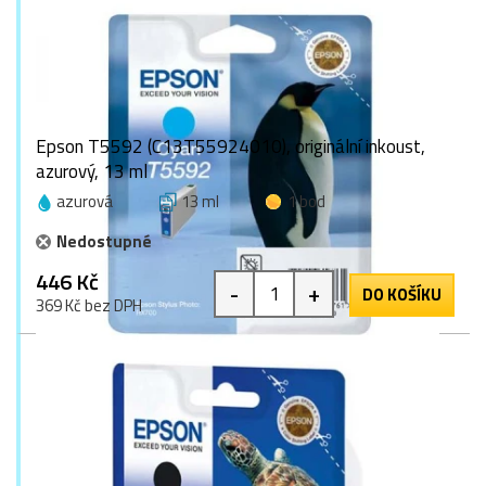
Epson T5592 (C13T55924010), originální inkoust,
azurový, 13 ml
azurová
13 ml
1 bod
Nedostupné
446 Kč
-
+
DO KOŠÍKU
369 Kč bez DPH