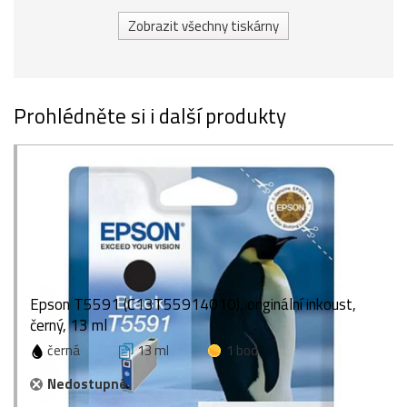
Zobrazit všechny tiskárny
Prohlédněte si i další produkty
Epson T5591 (C13T55914010), originální inkoust,
černý, 13 ml
černá
13 ml
1 bod
Nedostupné