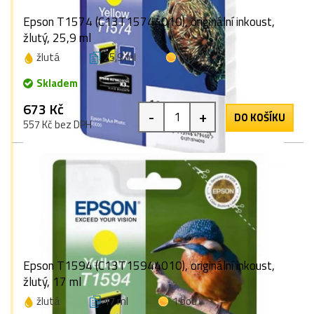
Epson T1574 (C13T15744010), originální inkoust,
žlutý, 25,9 ml
žlutá
25,9 ml
1 bod
Skladem
673 Kč
-
+
DO KOŠÍKU
557 Kč bez DPH
Epson T1594 (C13T15944010), originální inkoust,
žlutý, 17 ml
žlutá
17 ml
1 bod