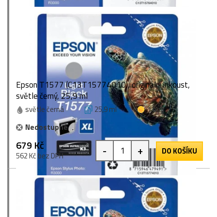
Epson T1577 (C13T15774010), originální inkoust,
světle černý, 25,9 ml
světle černá
25,9 ml
1 bod
Nedostupné
679 Kč
-
+
DO KOŠÍKU
562 Kč bez DPH