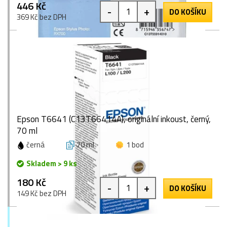
446 Kč
-
+
DO KOŠÍKU
369 Kč bez DPH
Epson T6641 (C13T66414A), originální inkoust, černý,
70 ml
černá
70 ml
1 bod
Skladem > 9 ks
180 Kč
-
+
DO KOŠÍKU
149 Kč bez DPH