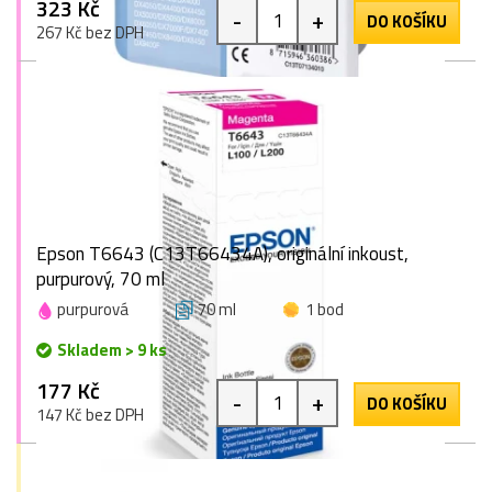
323 Kč
-
+
DO KOŠÍKU
267 Kč bez DPH
Epson T6643 (C13T66434A), originální inkoust,
purpurový, 70 ml
purpurová
70 ml
1 bod
Skladem > 9 ks
177 Kč
-
+
DO KOŠÍKU
147 Kč bez DPH