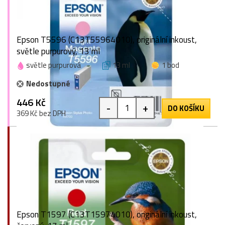
Epson T5596 (C13T55964010), originální inkoust,
světle purpurový, 13 ml
světle purpurová
13 ml
1 bod
Nedostupné
446 Kč
-
+
DO KOŠÍKU
369 Kč bez DPH
Epson T1597 (C13T15974010), originální inkoust,