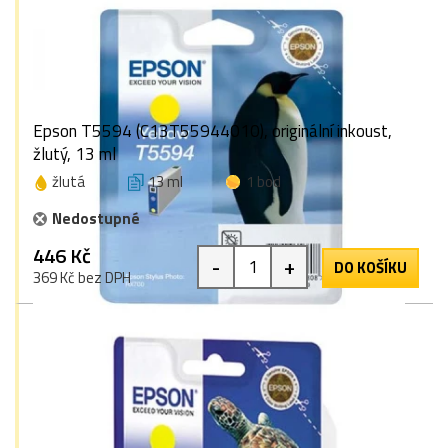
Epson T5594 (C13T55944010), originální inkoust,
žlutý, 13 ml
žlutá
13 ml
1 bod
Nedostupné
446 Kč
-
+
DO KOŠÍKU
369 Kč bez DPH