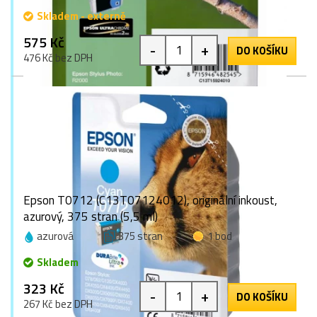
Skladem - externě
575 Kč
-
+
DO KOŠÍKU
476 Kč bez DPH
Epson T0712 (C13T07124012), originální inkoust,
azurový, 375 stran (5,5 ml)
azurová
375 stran
1 bod
Skladem
323 Kč
-
+
DO KOŠÍKU
267 Kč bez DPH