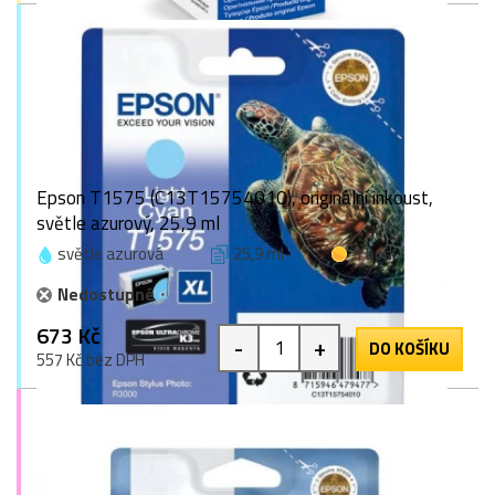
Epson T1575 (C13T15754010), originální inkoust,
světle azurový, 25,9 ml
světle azurová
25,9 ml
1 bod
Nedostupné
673 Kč
-
+
DO KOŠÍKU
557 Kč bez DPH