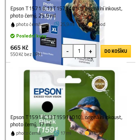
Epson T1571 (C13T15714010), originální inkoust,
photo černý, 25,9 ml
photo černá
25,9 ml
1 bod
Poslední kusy
665 Kč
-
+
DO KOŠÍKU
550 Kč bez DPH
Epson T1591 (C13T15914010), originální inkoust,
photo černý, 17 ml
photo černá
17 ml
1 bod