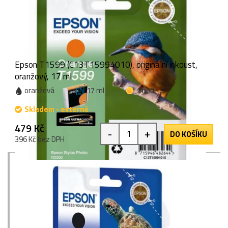
Epson T1599 (C13T15994010), originální inkoust,
oranžový, 17 ml
oranžová
17 ml
1 bod
Skladem - externě
479 Kč
-
+
DO KOŠÍKU
396 Kč bez DPH