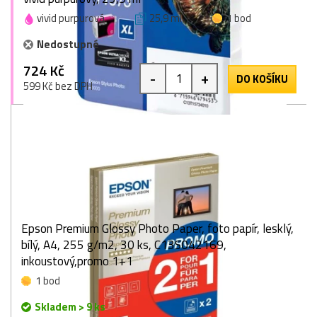
vivid purpurová
25,9 ml
1 bod
Nedostupné
724 Kč
-
+
DO KOŠÍKU
599 Kč bez DPH
Epson Premium Glossy Photo Paper, foto papír, lesklý,
bílý, A4, 255 g/m2, 30 ks, C13S042169,
inkoustový,promo 1+1
1 bod
Skladem > 9 ks