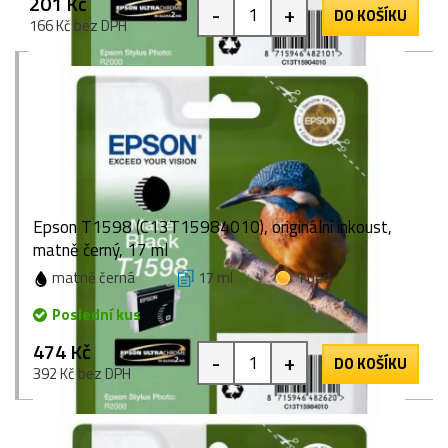
201 Kč
-
+
DO KOŠÍKU
166 Kč bez DPH
Epson T1598 (C13T15984010), originální inkoust,
matně černý, 17 ml
matně černá
17 ml
1 bod
Poslední kus
474 Kč
-
+
DO KOŠÍKU
392 Kč bez DPH