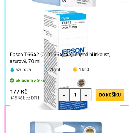
Epson T6642 (C13T66424A), originální inkoust,
azurový, 70 ml
azurová
70 ml
1 bod
Skladem > 9 ks
177 Kč
-
+
DO KOŠÍKU
146 Kč bez DPH