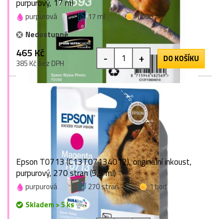
purpurový, 17 ml
purpurová
17 ml
1 bod
Nedostupné
465 Kč
-
+
DO KOŠÍKU
385 Kč bez DPH
Epson T0713 (C13T07134012), originální inkoust,
purpurový, 270 stran (5,5 ml)
purpurová
270 stran
1 bod
Skladem > 5 ks