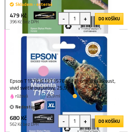
Skladem - externě
479 Kč
-
+
DO KOŠÍKU
396 Kč bez DPH
Epson T1576 (C13T15764010), originální inkoust,
vivid světle purpurový, 25,9 ml
růžová
25,9 ml
1 bod
Nedostupné
680 Kč
-
+
DO KOŠÍKU
562 Kč bez DPH