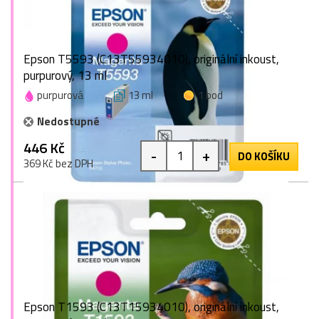
Epson T5593 (C13T55934010), originální inkoust,
purpurový, 13 ml
purpurová
13 ml
1 bod
Nedostupné
446 Kč
-
+
DO KOŠÍKU
369 Kč bez DPH
Epson T1593 (C13T15934010), originální inkoust,