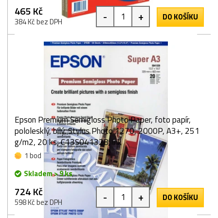
465 Kč
-
+
DO KOŠÍKU
384 Kč bez DPH
Epson Premium Semigloss Photo Paper, foto papír,
pololesklý, bílý, Stylus Photo 1270, 2000P, A3+, 251
g/m2, 20 ks, C13S041328, ink
1 bod
Skladem > 9 ks
724 Kč
-
+
DO KOŠÍKU
598 Kč bez DPH