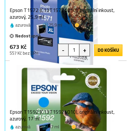
Epson T1572 (C13T15724010), originální inkoust,
azurový, 25,9 ml
azurová
25,9 ml
1 bod
Nedostupné
673 Kč
-
+
DO KOŠÍKU
557 Kč bez DPH
Epson T1592 (C13T15924010), originální inkoust,
azurový, 17 ml
azurová
17 ml
1 bod