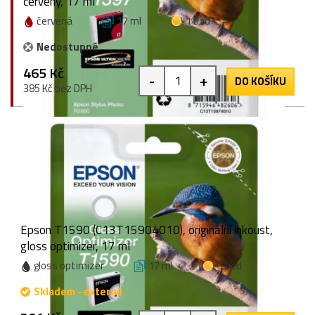
červený, 17 ml
červená
17 ml
1 bod
Nedostupné
465 Kč
-
+
DO KOŠÍKU
385 Kč bez DPH
Epson T1590 (C13T15904010), originální inkoust,
gloss optimizer, 17 ml
gloss optimizer
17 ml
1 bod
Skladem - externě