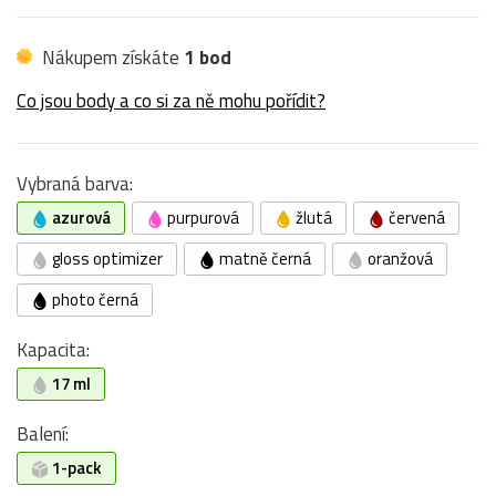
Nákupem získáte
1 bod
Co jsou body a co si za ně mohu pořídit?
Vybraná barva:
azurová
purpurová
žlutá
červená
gloss optimizer
matně černá
oranžová
photo černá
Kapacita:
17 ml
Balení:
1-pack