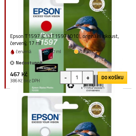
Epson T1597 (C13T15974010), originální inkoust,
červený, 17 ml
červená
17 ml
1 bod
Nedostupné
467 Kč
-
+
DO KOŠÍKU
386 Kč bez DPH