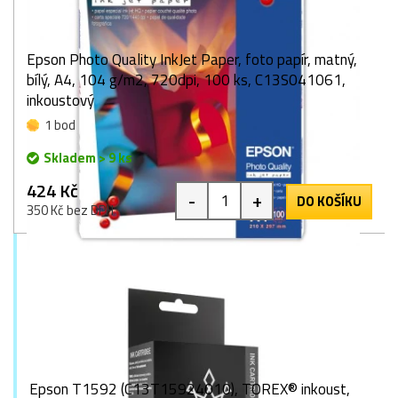
Epson Photo Quality InkJet Paper, foto papír, matný,
bílý, A4, 104 g/m2, 720dpi, 100 ks, C13S041061,
inkoustový
1 bod
Skladem > 9 ks
424 Kč
-
+
DO KOŠÍKU
350 Kč bez DPH
Epson T1592 (C13T15924010), TOREX® inkoust,