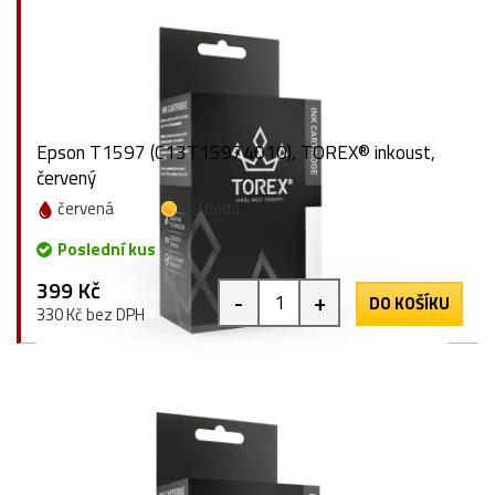
Epson T1597 (C13T15974010), TOREX® inkoust,
červený
červená
19 bodů
Poslední kus
399 Kč
-
+
DO KOŠÍKU
330 Kč bez DPH