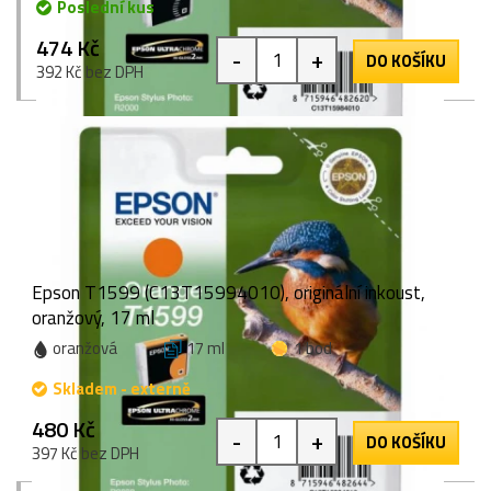
Poslední kus
474 Kč
-
+
DO KOŠÍKU
392 Kč bez DPH
Epson T1599 (C13T15994010), originální inkoust,
oranžový, 17 ml
oranžová
17 ml
1 bod
Skladem - externě
480 Kč
-
+
DO KOŠÍKU
397 Kč bez DPH