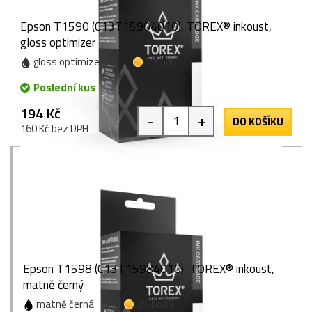
Epson T1590 (C13T15904010), TOREX® inkoust,
gloss optimizer
gloss optimizer
2 body
Poslední kus
194 Kč
-
+
DO KOŠÍKU
160 Kč bez DPH
Epson T1598 (C13T15984010), TOREX® inkoust,
matně černý
matně černá
24 bodů