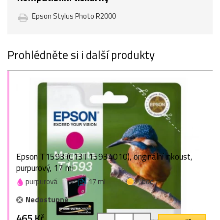
Epson Stylus Photo R2000
Prohlédněte si i další produkty
Epson T1593 (C13T15934010), originální inkoust,
purpurový, 17 ml
purpurová
17 ml
1 bod
Nedostupné
465 Kč