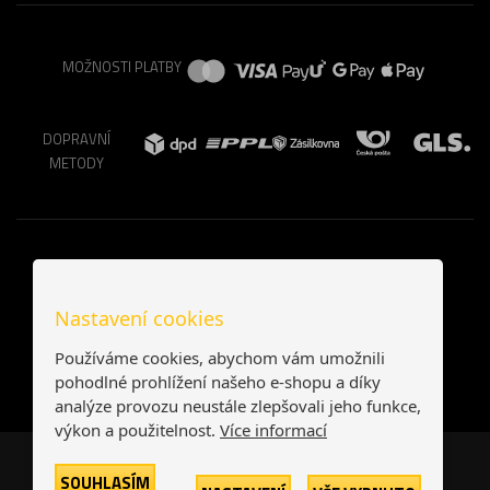
MOŽNOSTI PLATBY
DOPRAVNÍ
METODY
Nastavení cookies
Používáme cookies, abychom vám umožnili
pohodlné prohlížení našeho e-shopu a díky
analýze provozu neustále zlepšovali jeho funkce,
výkon a použitelnost.
Více informací
Česká republika
Slovensko
SOUHLASÍM