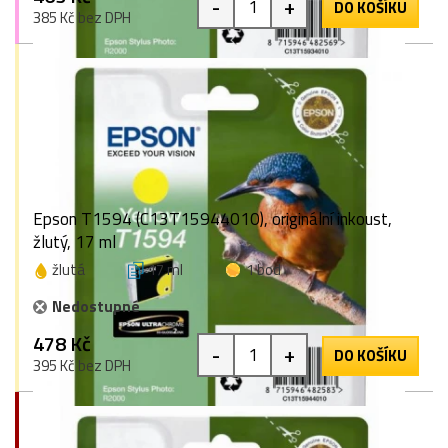
-
+
DO KOŠÍKU
385 Kč bez DPH
Epson T1594 (C13T15944010), originální inkoust,
žlutý, 17 ml
žlutá
17 ml
1 bod
Nedostupné
478 Kč
-
+
DO KOŠÍKU
395 Kč bez DPH