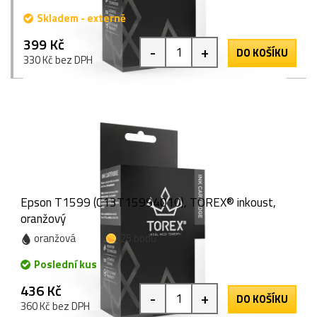
Skladem - externě
399 Kč
-
+
DO KOŠÍKU
330 Kč bez DPH
Epson T1599 (C13T15994010), TOREX® inkoust,
oranžový
oranžová
25 bodů
Poslední kus
436 Kč
-
+
DO KOŠÍKU
360 Kč bez DPH