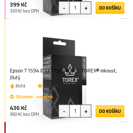
399 Kč
-
+
DO KOŠÍKU
330 Kč bez DPH
Epson T1594 (C13T15944010), TOREX® inkoust,
žlutý
žlutá
27 bodů
Skladem - externě
436 Kč
-
+
DO KOŠÍKU
360 Kč bez DPH