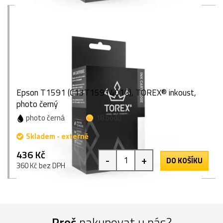
Epson T1591 (C13T15914010), TOREX® inkoust,
photo černý
photo černá
18 bodů
Skladem - externě
436 Kč
-
+
DO KOŠÍKU
360 Kč bez DPH
Proč
nakupovat u nás?