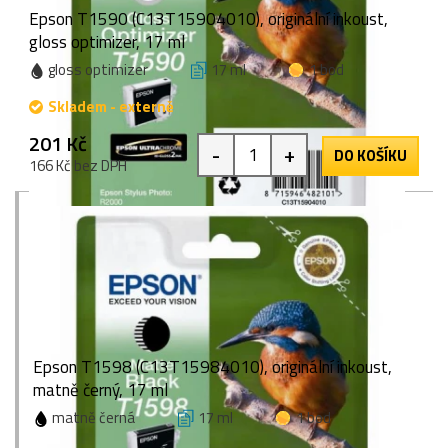
Epson T1590 (C13T15904010), originální inkoust,
gloss optimizer, 17 ml
gloss optimizer
17 ml
1 bod
Skladem - externě
201 Kč
-
+
DO KOŠÍKU
166 Kč bez DPH
Epson T1598 (C13T15984010), originální inkoust,
matně černý, 17 ml
matně černá
17 ml
1 bod