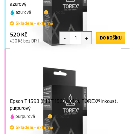
azurový
azurová
31 bodů
Skladem - externě
520 Kč
-
+
DO KOŠÍKU
430 Kč bez DPH
Epson T1593 (C13T15934010), TOREX® inkoust,
purpurový
purpurová
15 bodů
Skladem - externě