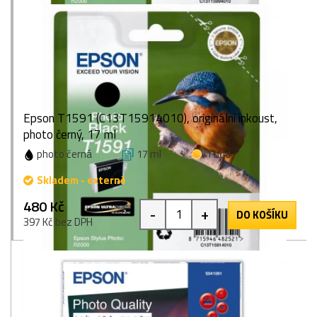
Epson T1591 (C13T15914010), originální inkoust,
photo černý, 17 ml
photo černá
17 ml
1 bod
Skladem - externě
480 Kč
-
+
DO KOŠÍKU
397 Kč bez DPH