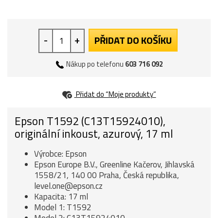
-
+
PŘIDAT DO KOŠÍKU
Nákup po telefonu
603 716 092
Přidat do “Moje produkty”
Epson T1592 (C13T15924010),
originální inkoust, azurový, 17 ml
Výrobce: Epson
Epson Europe B.V., Greenline Kačerov, Jihlavská
1558/21, 140 00 Praha, Česká republika,
level.one@epson.cz
Kapacita: 17 ml
Model 1: T1592