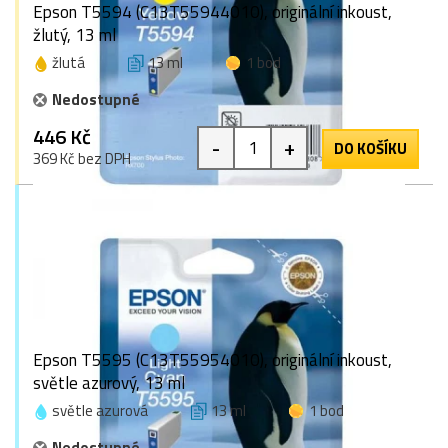
Epson T5594 (C13T55944010), originální inkoust,
žlutý, 13 ml
žlutá
13 ml
1 bod
Nedostupné
446 Kč
-
+
DO KOŠÍKU
369 Kč bez DPH
Epson T5595 (C13T55954010), originální inkoust,
světle azurový, 13 ml
světle azurová
13 ml
1 bod
Nedostupné