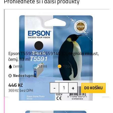
Prohlédněte si i další produkty
Epson T5591 (C13T55914010), originální inkoust,
černý, 13 ml
černá
13 ml
1 bod
Nedostupné
446 Kč
-
+
DO KOŠÍKU
369 Kč bez DPH