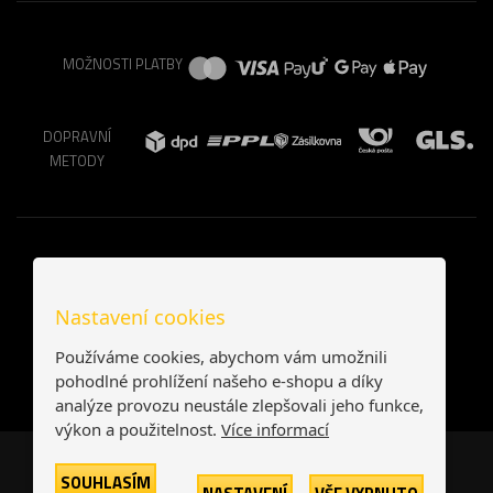
MOŽNOSTI PLATBY
DOPRAVNÍ
METODY
Nastavení cookies
Používáme cookies, abychom vám umožnili
pohodlné prohlížení našeho e-shopu a díky
analýze provozu neustále zlepšovali jeho funkce,
výkon a použitelnost.
Více informací
Česká republika
Slovensko
SOUHLASÍM