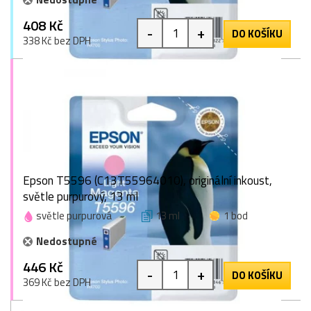
408 Kč
-
+
DO KOŠÍKU
338 Kč bez DPH
Epson T5596 (C13T55964010), originální inkoust,
světle purpurový, 13 ml
světle purpurová
13 ml
1 bod
Nedostupné
446 Kč
-
+
DO KOŠÍKU
369 Kč bez DPH