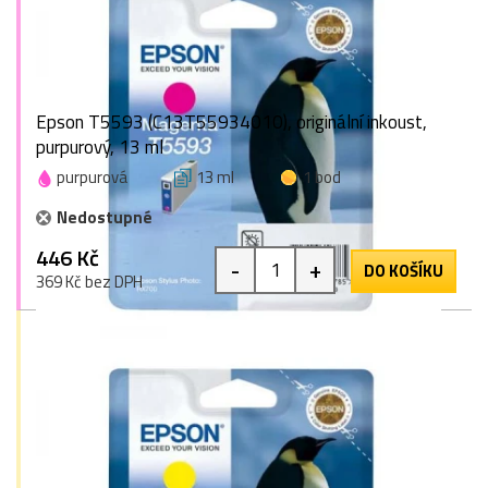
Epson T5593 (C13T55934010), originální inkoust,
purpurový, 13 ml
purpurová
13 ml
1 bod
Nedostupné
446 Kč
-
+
DO KOŠÍKU
369 Kč bez DPH