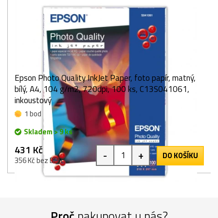
Epson Photo Quality InkJet Paper, foto papír, matný,
bílý, A4, 104 g/m2, 720dpi, 100 ks, C13S041061,
inkoustový
1 bod
Skladem > 9 ks
431 Kč
-
+
DO KOŠÍKU
356 Kč bez DPH
Proč
nakupovat u nás?