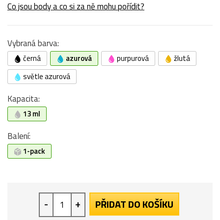
Co jsou body a co si za ně mohu pořídit?
Vybraná barva:
černá
azurová
purpurová
žlutá
světle azurová
Kapacita:
13 ml
Balení:
1-pack
-
+
PŘIDAT DO KOŠÍKU