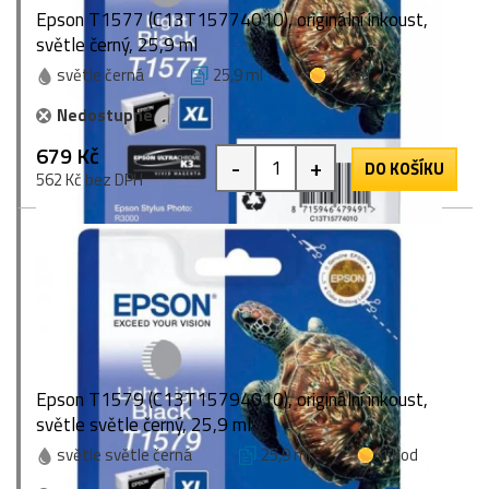
Epson T1577 (C13T15774010), originální inkoust,
světle černý, 25,9 ml
světle černá
25,9 ml
1 bod
Nedostupné
679 Kč
-
+
DO KOŠÍKU
562 Kč bez DPH
Epson T1579 (C13T15794010), originální inkoust,
světle světle černý, 25,9 ml
světle světle černá
25,9 ml
1 bod