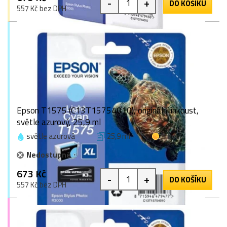
-
+
DO KOŠÍKU
557 Kč bez DPH
Epson T1575 (C13T15754010), originální inkoust,
světle azurový, 25,9 ml
světle azurová
25,9 ml
1 bod
Nedostupné
673 Kč
-
+
DO KOŠÍKU
557 Kč bez DPH