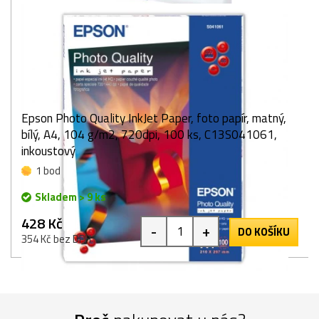
Epson Photo Quality InkJet Paper, foto papír, matný,
bílý, A4, 104 g/m2, 720dpi, 100 ks, C13S041061,
inkoustový
1 bod
Skladem > 9 ks
428 Kč
-
+
DO KOŠÍKU
354 Kč bez DPH