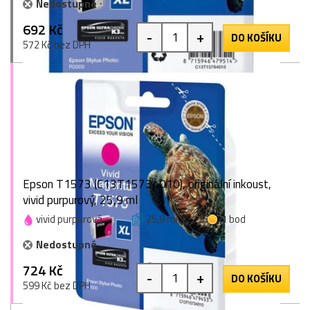
Nedostupné
692 Kč
-
+
DO KOŠÍKU
572 Kč bez DPH
Epson T1573 (C13T15734010), originální inkoust,
vivid purpurový, 25,9 ml
vivid purpurová
25,9 ml
1 bod
Nedostupné
724 Kč
-
+
DO KOŠÍKU
599 Kč bez DPH