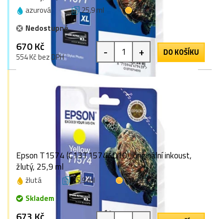
azurová
25,9 ml
1 bod
Nedostupné
670 Kč
-
+
DO KOŠÍKU
554 Kč bez DPH
Epson T1574 (C13T15744010), originální inkoust,
žlutý, 25,9 ml
žlutá
25,9 ml
1 bod
Skladem
673 Kč