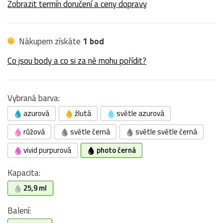
Zobrazit termín doručení a ceny dopravy
Nákupem získáte
1 bod
Co jsou body a co si za ně mohu pořídit?
Vybraná barva:
azurová
žlutá
světle azurová
růžová
světle černá
světle světle černá
vivid purpurová
photo černá
Kapacita:
25,9 ml
Balení: