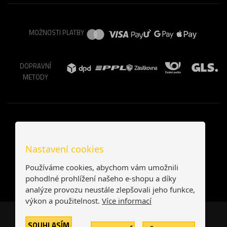
MOŽNOSTI PLATBY
DOPRAVNÍ
METODY
Nastavení cookies
Používáme cookies, abychom vám umožnili
pohodlné prohlížení našeho e-shopu a díky
analýze provozu neustále zlepšovali jeho funkce,
výkon a použitelnost.
Více informací
Česká republika
Slovensko
SOUHLASÍM