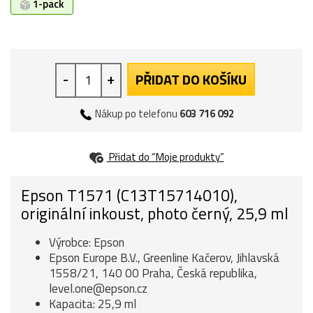
1-pack
-
+
PŘIDAT DO KOŠÍKU
Nákup po telefonu
603 716 092
Přidat do “Moje produkty”
Epson T1571 (C13T15714010),
originální inkoust, photo černý, 25,9 ml
Výrobce: Epson
Epson Europe B.V., Greenline Kačerov, Jihlavská
1558/21, 140 00 Praha, Česká republika,
level.one@epson.cz
Kapacita: 25,9 ml