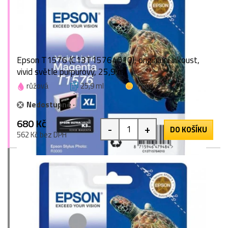
Epson T1576 (C13T15764010), originální inkoust,
vivid světle purpurový, 25,9 ml
růžová
25,9 ml
1 bod
Nedostupné
680 Kč
-
+
DO KOŠÍKU
562 Kč bez DPH