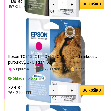
189 Kč
-
+
DO KOŠÍKU
157 Kč bez DPH
Epson T0713 (C13T07134012), originální inkoust,
purpurový, 270 stran (5,5 ml)
purpurová
270 stran
1 bod
Skladem > 5 ks
323 Kč
-
+
DO KOŠÍKU
267 Kč bez DPH