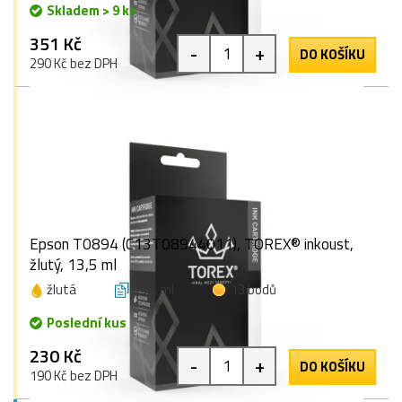
Skladem > 9 ks
351 Kč
-
+
DO KOŠÍKU
290 Kč bez DPH
Epson T0894 (C13T08944011), TOREX® inkoust,
žlutý, 13,5 ml
žlutá
13,5 ml
13 bodů
Poslední kus
230 Kč
-
+
DO KOŠÍKU
190 Kč bez DPH