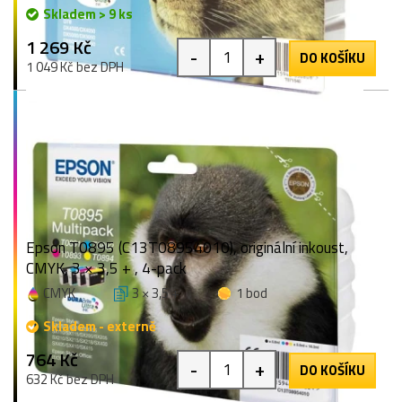
Skladem > 9 ks
1 269 Kč
-
+
DO KOŠÍKU
1 049 Kč bez DPH
Epson T0895 (C13T08954010), originální inkoust,
CMYK, 3 × 3,5 + , 4-pack
CMYK
3 × 3,5 +
1 bod
Skladem - externě
764 Kč
-
+
DO KOŠÍKU
632 Kč bez DPH