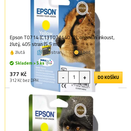
Epson T0714 (C13T07144012), originální inkoust,
žlutý, 405 stran (5,5 ml)
žlutá
405 stran
1 bod
Skladem > 5 ks
377 Kč
-
+
DO KOŠÍKU
312 Kč bez DPH