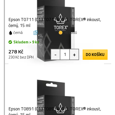
Epson T0711 (C13T07114011), TOREX® inkoust,
černý, 15 ml
černá
15 ml
16 bodů
Skladem > 9 ks
278 Kč
-
+
DO KOŠÍKU
230 Kč bez DPH
Epson T0891 (C13T08914011), TOREX® inkoust,
černý, 15 ml