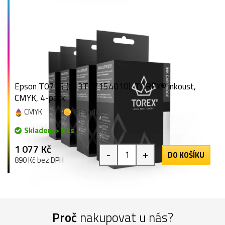
Epson T0715 (C13T07154010), TOREX® inkoust,
CMYK, 4-pack
CMYK
82 bodů
Skladem > 9 ks
1 077 Kč
-
+
DO KOŠÍKU
890 Kč bez DPH
Proč
nakupovat u nás?