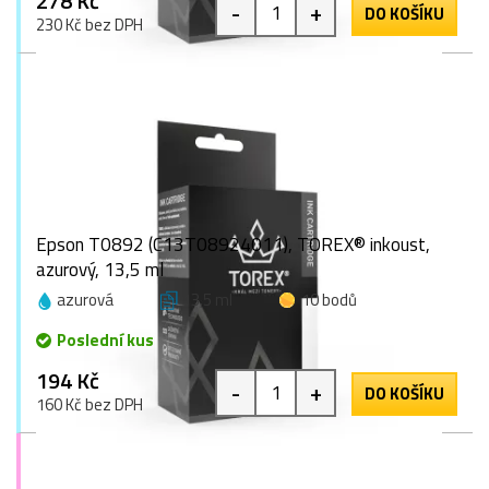
278 Kč
-
+
DO KOŠÍKU
230 Kč bez DPH
Epson T0892 (C13T08924011), TOREX® inkoust,
azurový, 13,5 ml
azurová
13,5 ml
10 bodů
Poslední kus
194 Kč
-
+
DO KOŠÍKU
160 Kč bez DPH