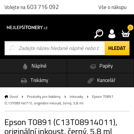
603 716 092
Vše o nákupu
Volejte na
0
Náplně
Papíry
Tiskárny
Kancelář
Úvod
Produkty pro tiskárny
Inkousty
Epson T0891
(C13T08914011), originální inkoust, černý, 5,8 ml
Epson T0891 (C13T08914011),
originální inkoust, černý, 5,8 ml