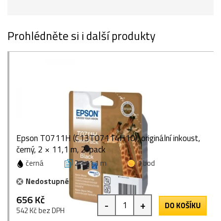
Prohlédněte si i další produkty
Epson T0711H (C13T07114H10), originální inkoust,
černý, 2 × 11,1 m, 2-pack
černá
2 × 11,1 m
1 bod
Nedostupné
656 Kč
-
+
DO KOŠÍKU
542 Kč bez DPH