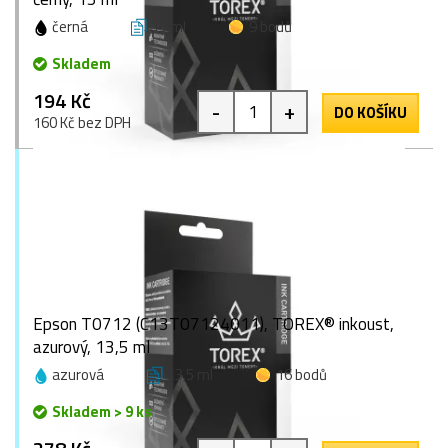
černá
15 ml
9 bodů
Skladem
194 Kč
-
+
DO KOŠÍKU
160 Kč bez DPH
Epson T0712 (C13T07124011), TOREX® inkoust,
azurový, 13,5 ml
azurová
13,5 ml
16 bodů
Skladem > 9 ks