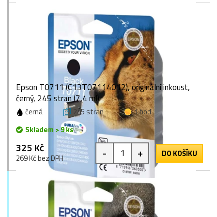
Epson T0711 (C13T07114012), originální inkoust,
černý, 245 stran (7,4 ml)
černá
245 stran
1 bod
Skladem > 9 ks
325 Kč
-
+
DO KOŠÍKU
269 Kč bez DPH