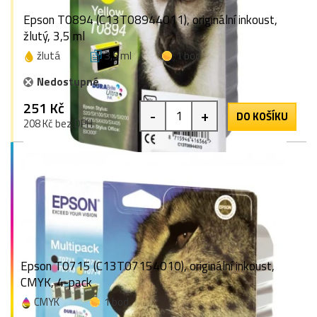
Epson T0894 (C13T08944011), originální inkoust,
žlutý, 3,5 ml
žlutá
3,5 ml
1 bod
Nedostupné
251 Kč
-
+
DO KOŠÍKU
208 Kč bez DPH
Epson T0715 (C13T07154010), originální inkoust,
CMYK, 4-pack
CMYK
1 bod