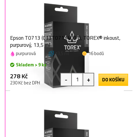
Epson T0713 (C13T07134011), TOREX® inkoust,
purpurový, 13,5 ml
purpurová
13,5 ml
16 bodů
Skladem > 9 ks
278 Kč
-
+
DO KOŠÍKU
230 Kč bez DPH