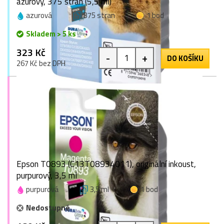
azurový, 375 stran (5,5 ml)
azurová
375 stran
1 bod
Skladem > 5 ks
323 Kč
-
+
DO KOŠÍKU
267 Kč bez DPH
Epson T0893 (C13T08934011), originální inkoust,
purpurový, 3,5 ml
purpurová
3,5 ml
1 bod
Nedostupné