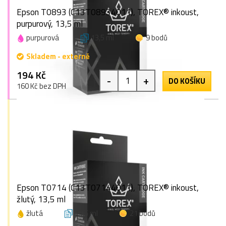
Epson T0893 (C13T08934011), TOREX® inkoust,
purpurový, 13,5 ml
purpurová
13,5 ml
9 bodů
Skladem - externě
194 Kč
-
+
DO KOŠÍKU
160 Kč bez DPH
Epson T0714 (C13T07144011), TOREX® inkoust,
žlutý, 13,5 ml
žlutá
13,5 ml
21 bodů