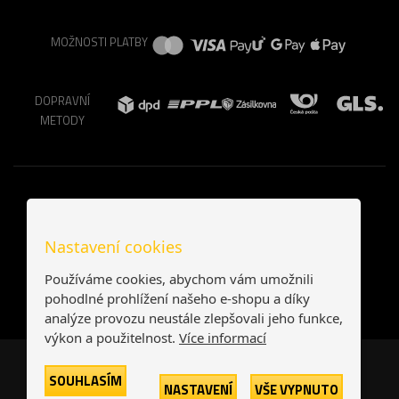
MOŽNOSTI PLATBY
DOPRAVNÍ
METODY
Nastavení cookies
Používáme cookies, abychom vám umožnili
pohodlné prohlížení našeho e-shopu a díky
analýze provozu neustále zlepšovali jeho funkce,
výkon a použitelnost.
Více informací
Česká republika
Slovensko
SOUHLASÍM
NASTAVENÍ
VŠE VYPNUTO