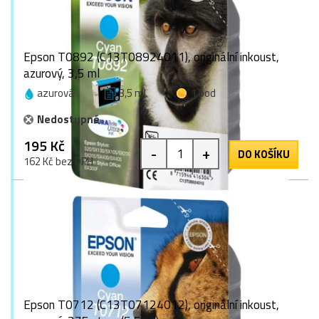
Epson T0892 (C13T08924011), originální inkoust,
azurový, 3,5 ml
azurová
3,5 ml
1 bod
Nedostupné
195 Kč
-
+
DO KOŠÍKU
162 Kč bez DPH
Epson T0712 (C13T07124012), originální inkoust,