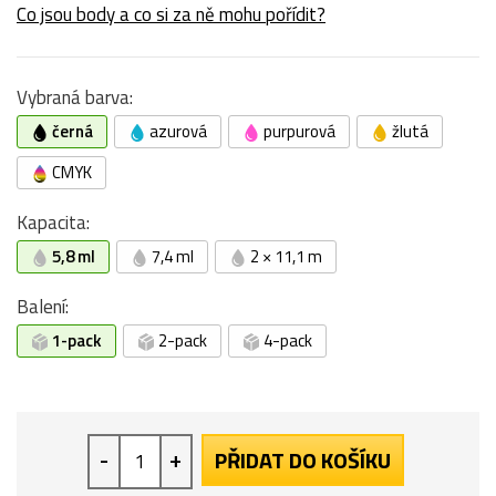
Co jsou body a co si za ně mohu pořídit?
Vybraná barva:
černá
azurová
purpurová
žlutá
CMYK
Kapacita:
5,8 ml
7,4 ml
2 × 11,1 m
Balení:
1-pack
2-pack
4-pack
-
+
PŘIDAT DO KOŠÍKU