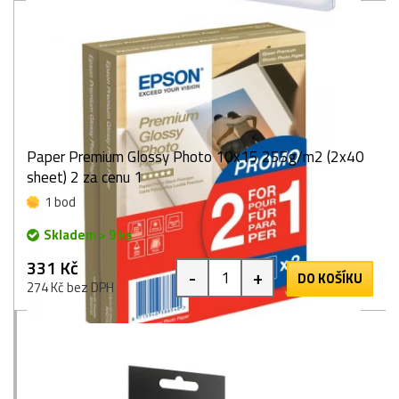
Paper Premium Glossy Photo 10x15 255g/m2 (2x40
sheet) 2 za cenu 1
1 bod
Skladem > 9 ks
331 Kč
-
+
DO KOŠÍKU
274 Kč bez DPH