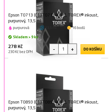
Epson T0713 (C13T07134011), TOREX® inkoust,
purpurový, 13,5 ml
purpurová
13,5 ml
16 bodů
Skladem > 9 ks
278 Kč
-
+
DO KOŠÍKU
230 Kč bez DPH
Epson T0893 (C13T08934011), TOREX® inkoust,
purpurový, 13,5 ml