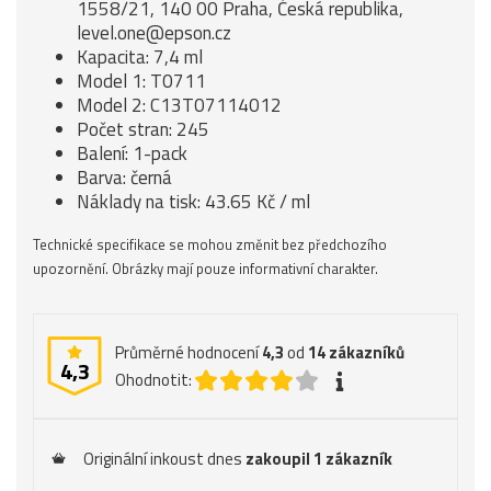
1558/21, 140 00 Praha, Česká republika,
level.one@epson.cz
Kapacita: 7,4 ml
Model 1: T0711
Model 2: C13T07114012
Počet stran: 245
Balení: 1-pack
Barva: černá
Náklady na tisk: 43.65 Kč / ml
Technické specifikace se mohou změnit bez předchozího
upozornění. Obrázky mají pouze informativní charakter.
Průměrné hodnocení
4,3
od
14
zákazníků
4,3
Ohodnotit:
Originální inkoust dnes
zakoupil 1 zákazník