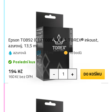
Epson T0892 (C13T08924011), TOREX® inkoust,
azurový, 13,5 ml
azurová
13,5 ml
10 bodů
Poslední kus
194 Kč
-
+
DO KOŠÍKU
160 Kč bez DPH