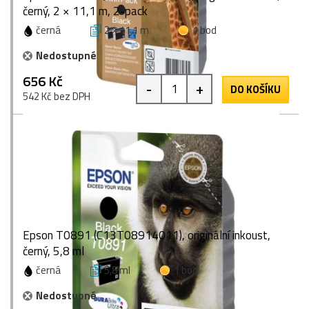
černý, 2 × 11,1 m, 2-pack
černá
2 × 11,1 m
1 bod
Nedostupné
656 Kč
-
+
DO KOŠÍKU
542 Kč bez DPH
Epson T0891 (C13T08914011), originální inkoust,
černý, 5,8 ml
černá
5,8 ml
1 bod
Nedostupné