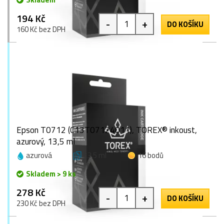
194 Kč
-
+
DO KOŠÍKU
160 Kč bez DPH
Epson T0712 (C13T07124011), TOREX® inkoust,
azurový, 13,5 ml
azurová
13,5 ml
16 bodů
Skladem > 9 ks
278 Kč
-
+
DO KOŠÍKU
230 Kč bez DPH