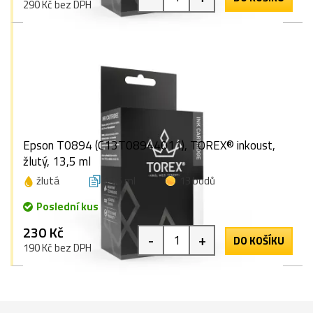
290 Kč bez DPH
Epson T0894 (C13T08944011), TOREX® inkoust,
žlutý, 13,5 ml
žlutá
13,5 ml
13 bodů
Poslední kus
230 Kč
-
+
DO KOŠÍKU
190 Kč bez DPH