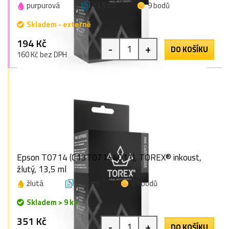
purpurová
13,5 ml
9 bodů
Skladem - externě
194 Kč
-
+
DO KOŠÍKU
160 Kč bez DPH
Epson T0714 (C13T07144011), TOREX® inkoust,
žlutý, 13,5 ml
žlutá
13,5 ml
21 bodů
Skladem > 9 ks
351 Kč
-
+
DO KOŠÍKU