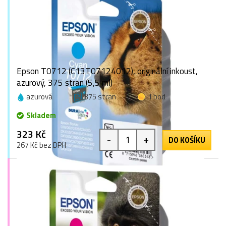
Epson T0712 (C13T07124012), originální inkoust,
azurový, 375 stran (5,5 ml)
azurová
375 stran
1 bod
Skladem
323 Kč
-
+
DO KOŠÍKU
267 Kč bez DPH