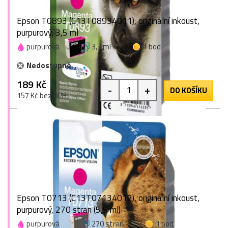
Epson T0893 (C13T08934011), originální inkoust,
purpurový, 3,5 ml
purpurová
3,5 ml
1 bod
Nedostupné
189 Kč
-
+
DO KOŠÍKU
157 Kč bez DPH
Epson T0713 (C13T07134012), originální inkoust,
purpurový, 270 stran (5,5 ml)
purpurová
270 stran
1 bod