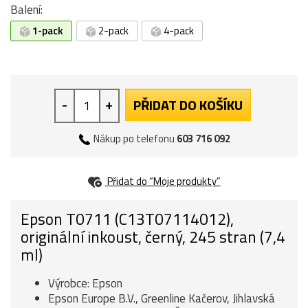
Balení:
1-pack
2-pack
4-pack
-
+
PŘIDAT DO KOŠÍKU
Nákup po telefonu
603 716 092
Přidat do “Moje produkty”
Epson T0711 (C13T07114012),
originální inkoust, černý, 245 stran (7,4
ml)
Výrobce: Epson
Epson Europe B.V., Greenline Kačerov, Jihlavská