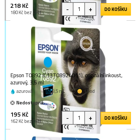
218 Kč
-
+
DO KOŠÍKU
180 Kč bez DPH
Epson T0892 (C13T08924011), originální inkoust,
azurový, 3,5 ml
azurová
3,5 ml
1 bod
Nedostupné
195 Kč
-
+
DO KOŠÍKU
162 Kč bez DPH