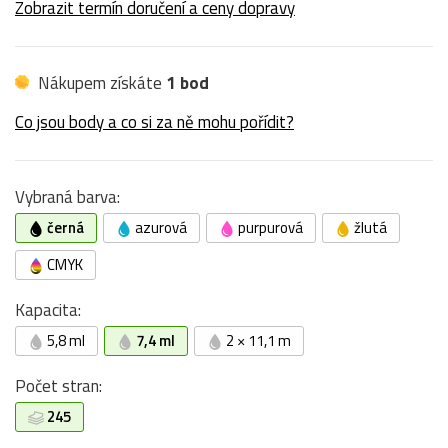
Zobrazit termín doručení a ceny dopravy
Nákupem získáte
1 bod
Co jsou body a co si za ně mohu pořídit?
Vybraná barva:
černá
azurová
purpurová
žlutá
CMYK
Kapacita:
5,8 ml
7,4 ml
2 × 11,1 m
Počet stran:
245