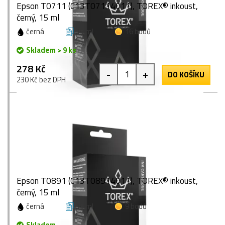
Epson T0711 (C13T07114011), TOREX® inkoust,
černý, 15 ml
černá
15 ml
16 bodů
Skladem > 9 ks
278 Kč
-
+
DO KOŠÍKU
230 Kč bez DPH
Epson T0891 (C13T08914011), TOREX® inkoust,
černý, 15 ml
černá
15 ml
9 bodů
Skladem