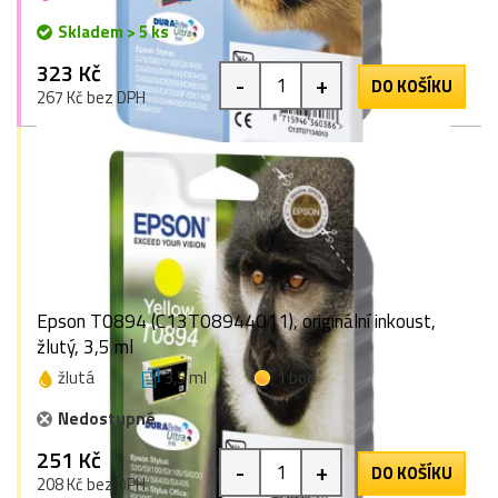
Skladem > 5 ks
323 Kč
-
+
DO KOŠÍKU
267 Kč bez DPH
Epson T0894 (C13T08944011), originální inkoust,
žlutý, 3,5 ml
žlutá
3,5 ml
1 bod
Nedostupné
251 Kč
-
+
DO KOŠÍKU
208 Kč bez DPH