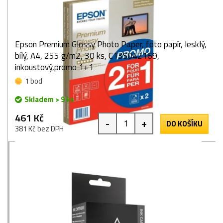
Epson Premium Glossy Photo Paper, foto papír, lesklý,
bílý, A4, 255 g/m2, 30 ks, C13S042169,
inkoustový,promo 1+1
1 bod
Skladem > 9 ks
461 Kč
-
+
DO KOŠÍKU
381 Kč bez DPH