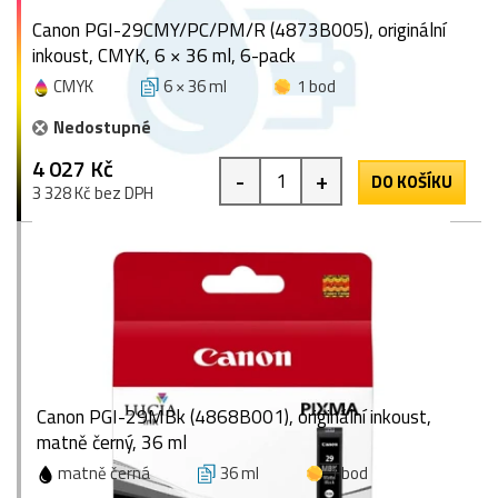
Canon PGI-29CMY/PC/PM/R (4873B005), originální
inkoust, CMYK, 6 × 36 ml, 6-pack
CMYK
6 × 36 ml
1 bod
Nedostupné
4 027 Kč
-
+
DO KOŠÍKU
3 328 Kč bez DPH
Canon PGI-29MBk (4868B001), originální inkoust,
matně černý, 36 ml
matně černá
36 ml
1 bod