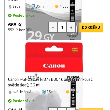
šedá
36 ml
1 bod
Poslední kus
668 Kč
-
+
DO KOŠÍKU
552 Kč bez DPH
Canon PGI-29LGy (4872B001), originální inkoust,
světle šedý, 36 ml
světle šedá
36 ml
1 bod
Poslední kus
611 Kč