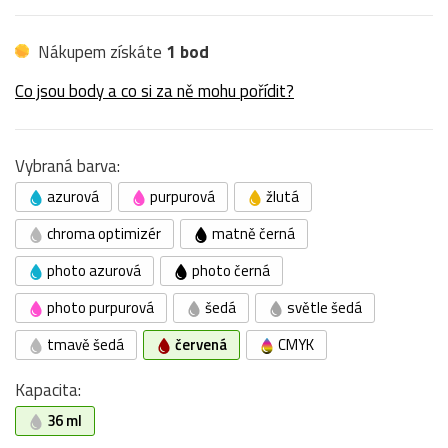
Nákupem získáte
1 bod
Co jsou body a co si za ně mohu pořídit?
Vybraná barva:
azurová
purpurová
žlutá
chroma optimizér
matně černá
photo azurová
photo černá
photo purpurová
šedá
světle šedá
tmavě šedá
červená
CMYK
Kapacita:
36 ml