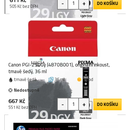
-
+
DO KOŠÍKU
505 Kč bez DPH
Canon PGI-29DGy (4870B001), originální inkoust,
tmavě šedý, 36 ml
tmavě šedá
36 ml
1 bod
Nedostupné
667 Kč
-
+
DO KOŠÍKU
551 Kč bez DPH