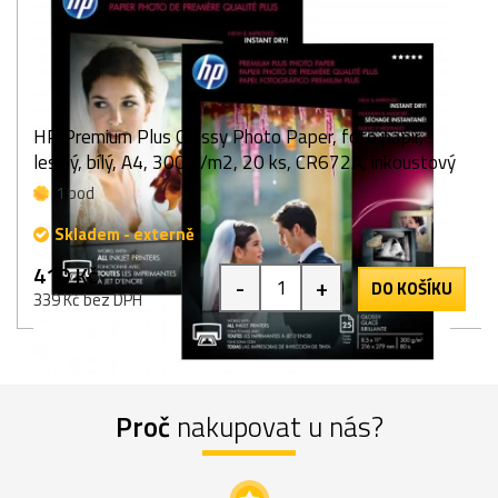
HP Premium Plus Glossy Photo Paper, foto papír,
lesklý, bílý, A4, 300 g/m2, 20 ks, CR672A, inkoustový
1 bod
Skladem - externě
410 Kč
-
+
DO KOŠÍKU
339 Kč bez DPH
Proč
nakupovat u nás?