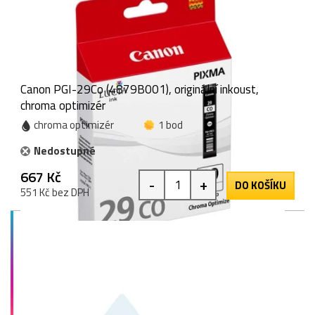
Canon PGI-29Co (4879B001), originální inkoust,
chroma optimizér
chroma optimizér
1 bod
Nedostupné
667 Kč
-
+
DO KOŠÍKU
551 Kč bez DPH