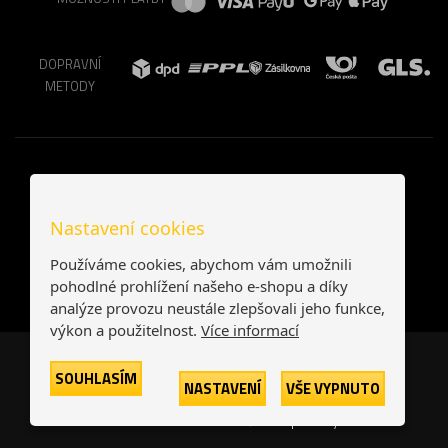
DOPRAVNÍ
METODY
Nastavení cookies
Používáme cookies, abychom vám umožnili
pohodlné prohlížení našeho e-shopu a díky
analýze provozu neustále zlepšovali jeho funkce,
výkon a použitelnost.
Více informací
Česká republika
Slovensko
SOUHLASÍM
NASTAVENÍ
VŠE VYPNUTO
© 2026
Printonia s.r.o.
Všechna práva vyhrazena
-
-