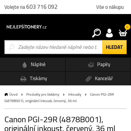
603 716 092
Vše o nákupu
Volejte na
0
Náplně
Papíry
Tiskárny
Kancelář
Úvod
Produkty pro tiskárny
Inkousty
Canon PGI-29R
(4878B001), originální inkoust, červený, 36 ml
Canon PGI-29R (4878B001),
originální inkoust, červený, 36 ml