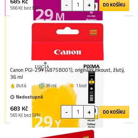
685 Kč
-
+
DO KOŠÍKU
566 Kč bez DPH
Canon PGI-29Y (4875B001), originální inkoust, žlutý,
36 ml
žlutá
36 ml
1 bod
Nedostupné
683 Kč
-
+
DO KOŠÍKU
565 Kč bez DPH