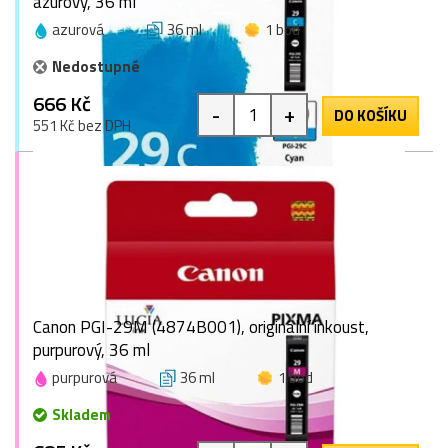
azurový, 36 ml
azurová
36 ml
1 bod
Nedostupné
666 Kč
-
+
DO KOŠÍKU
551 Kč bez DPH
Canon PGI-29M (4874B001), originální inkoust,
purpurový, 36 ml
purpurová
36 ml
1 bod
Skladem