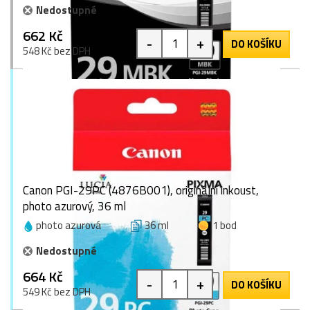
Nedostupné
662 Kč
-
+
DO KOŠÍKU
548 Kč bez DPH
Canon PGI-29PC (4876B001), originální inkoust,
photo azurový, 36 ml
photo azurová
36 ml
1 bod
Nedostupné
664 Kč
-
+
DO KOŠÍKU
549 Kč bez DPH