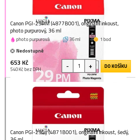
Canon PGI-29PM (4877B001), originální inkoust,
photo purpurový, 36 ml
photo purpurová
36 ml
1 bod
Nedostupné
653 Kč
-
+
DO KOŠÍKU
540 Kč bez DPH
Canon PGI-29Gy (4871B001), originální inkoust, šedý,
36 ml