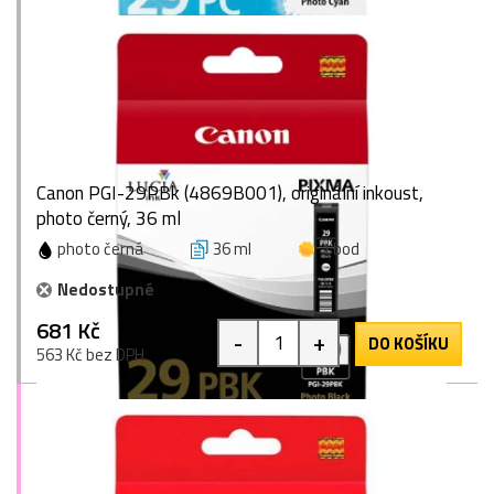
Canon PGI-29PBk (4869B001), originální inkoust,
photo černý, 36 ml
photo černá
36 ml
1 bod
Nedostupné
681 Kč
-
+
DO KOŠÍKU
563 Kč bez DPH