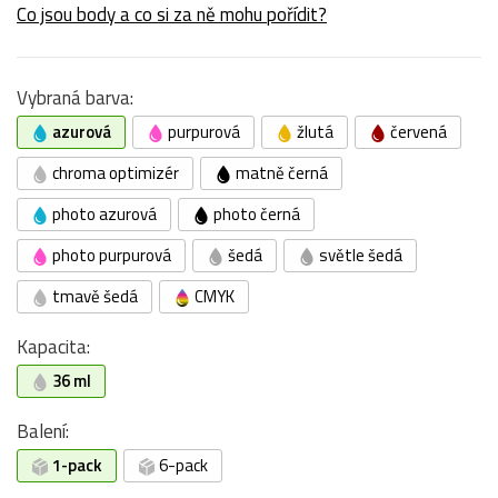
Co jsou body a co si za ně mohu pořídit?
Vybraná barva:
azurová
purpurová
žlutá
červená
chroma optimizér
matně černá
photo azurová
photo černá
photo purpurová
šedá
světle šedá
tmavě šedá
CMYK
Kapacita:
36 ml
Balení:
1-pack
6-pack