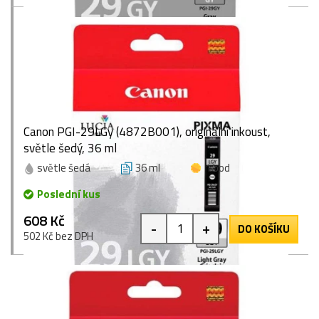
Canon PGI-29LGy (4872B001), originální inkoust,
světle šedý, 36 ml
světle šedá
36 ml
1 bod
Poslední kus
608 Kč
-
+
DO KOŠÍKU
502 Kč bez DPH