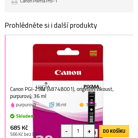
Canon Pixma Pro-1
Prohlédněte si i další produkty
Canon PGI-29M (4874B001), originální inkoust,
purpurový, 36 ml
purpurová
36 ml
1 bod
Skladem
685 Kč
-
+
DO KOŠÍKU
566 Kč bez DPH