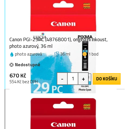
Canon PGI-29PC (4876B001), originální inkoust,
photo azurový, 36 ml
photo azurová
36 ml
1 bod
Nedostupné
670 Kč
-
+
DO KOŠÍKU
554 Kč bez DPH