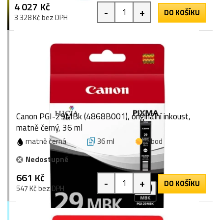
4 027 Kč
-
+
DO KOŠÍKU
3 328 Kč bez DPH
Canon PGI-29MBk (4868B001), originální inkoust,
matně černý, 36 ml
matně černá
36 ml
1 bod
Nedostupné
661 Kč
-
+
DO KOŠÍKU
547 Kč bez DPH