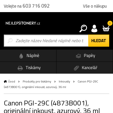
603 716 092
Vše o nákupu
Volejte na
0
Náplně
Papíry
Tiskárny
Kancelář
Úvod
Produkty pro tiskárny
Inkousty
Canon PGI-29C
(4873B001), originální inkoust, azurový, 36 ml
Canon PGI-29C (4873B001),
originální inkoust, azurový, 36 ml