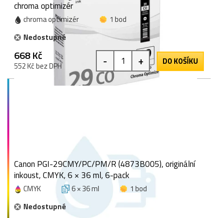
chroma optimizér
chroma optimizér
1 bod
Nedostupné
668 Kč
-
+
DO KOŠÍKU
552 Kč bez DPH
Canon PGI-29CMY/PC/PM/R (4873B005), originální
inkoust, CMYK, 6 × 36 ml, 6-pack
CMYK
6 × 36 ml
1 bod
Nedostupné