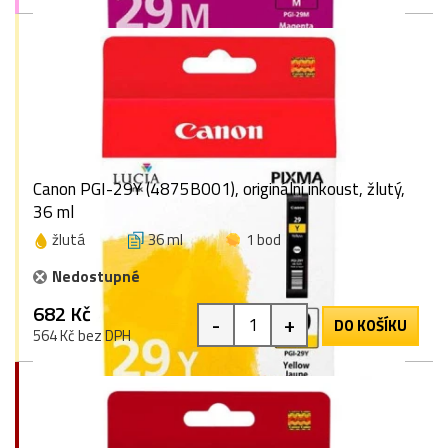
Canon PGI-29Y (4875B001), originální inkoust, žlutý,
36 ml
žlutá
36 ml
1 bod
Nedostupné
682 Kč
-
+
DO KOŠÍKU
564 Kč bez DPH