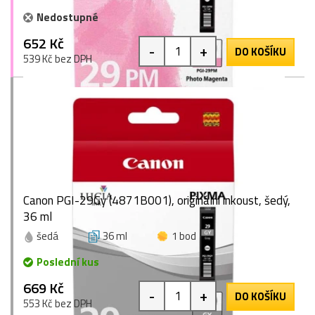
Nedostupné
652 Kč
-
+
DO KOŠÍKU
539 Kč bez DPH
Canon PGI-29Gy (4871B001), originální inkoust, šedý,
36 ml
šedá
36 ml
1 bod
Poslední kus
669 Kč
-
+
DO KOŠÍKU
553 Kč bez DPH