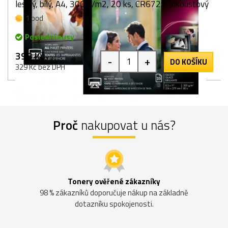
lesklý, bílý, A4, 300 g/m2, 20 ks, CR672A, inkoustový
1 bod
Poslední kusy
398 Kč
-
+
DO KOŠÍKU
329 Kč bez DPH
Proč
nakupovat u nás?
Tonery ověřené zákazníky
98 % zákazníků doporučuje nákup na základně
dotazníku spokojenosti.