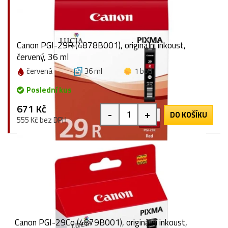
Canon PGI-29R (4878B001), originální inkoust,
červený, 36 ml
červená
36 ml
1 bod
Poslední kus
671 Kč
-
+
DO KOŠÍKU
555 Kč bez DPH
Canon PGI-29Co (4879B001), originální inkoust,