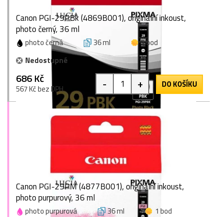
Canon PGI-29PBk (4869B001), originální inkoust,
photo černý, 36 ml
photo černá
36 ml
1 bod
Nedostupné
686 Kč
-
+
DO KOŠÍKU
567 Kč bez DPH
Canon PGI-29PM (4877B001), originální inkoust,
photo purpurový, 36 ml
photo purpurová
36 ml
1 bod