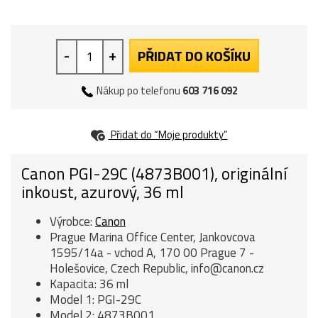
-
+
PŘIDAT DO KOŠÍKU
Nákup po telefonu
603 716 092
Přidat do “Moje produkty”
Canon PGI-29C (4873B001), originální
inkoust, azurový, 36 ml
Výrobce:
Canon
Prague Marina Office Center, Jankovcova
1595/14a - vchod A, 170 00 Prague 7 -
Holešovice, Czech Republic, info@canon.cz
Kapacita: 36 ml
Model 1: PGI-29C
Model 2: 4873B001