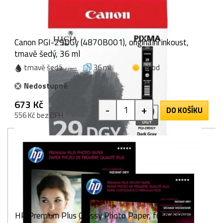
Canon PGI-29DGy (4870B001), originální inkoust,
tmavě šedý, 36 ml
tmavě šedá
36 ml
1 bod
Nedostupné
673 Kč
-
+
DO KOŠÍKU
556 Kč bez DPH
HP Premium Plus Glossy Photo Paper, foto papír,