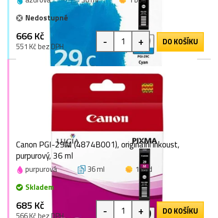
Nedostupné
666 Kč
-
+
DO KOŠÍKU
551 Kč bez DPH
Canon PGI-29M (4874B001), originální inkoust,
purpurový, 36 ml
purpurová
36 ml
1 bod
Skladem
685 Kč
-
+
DO KOŠÍKU
566 Kč bez DPH