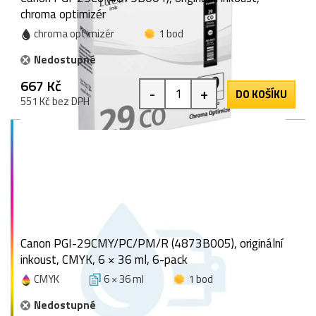
chroma optimizér
chroma optimizér
1 bod
Nedostupné
667 Kč
-
+
DO KOŠÍKU
551 Kč bez DPH
Canon PGI-29CMY/PC/PM/R (4873B005), originální
inkoust, CMYK, 6 × 36 ml, 6-pack
CMYK
6 × 36 ml
1 bod
Nedostupné