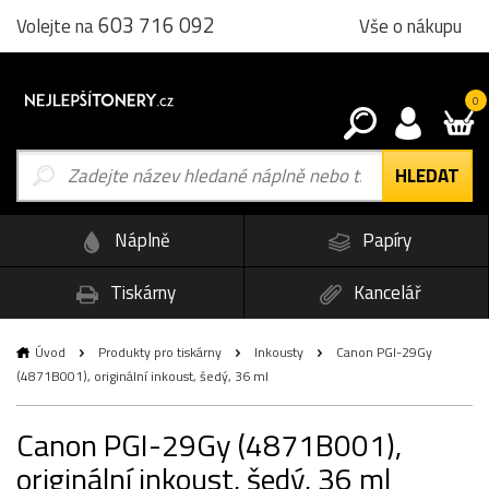
603 716 092
Vše o nákupu
Volejte na
0
Náplně
Papíry
Tiskárny
Kancelář
Úvod
Produkty pro tiskárny
Inkousty
Canon PGI-29Gy
(4871B001), originální inkoust, šedý, 36 ml
Canon PGI-29Gy (4871B001),
originální inkoust, šedý, 36 ml