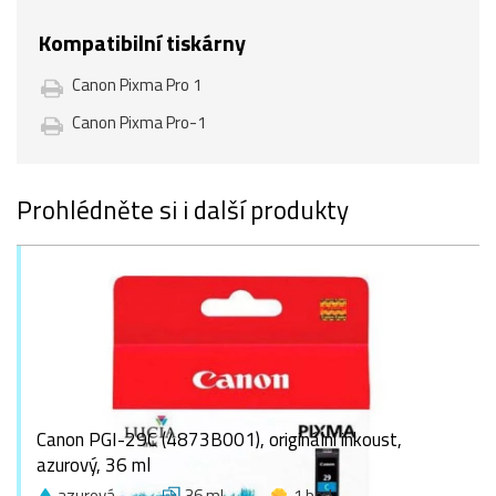
Kompatibilní tiskárny
Canon Pixma Pro 1
Canon Pixma Pro-1
Prohlédněte si i další produkty
Canon PGI-29C (4873B001), originální inkoust,
azurový, 36 ml
azurová
36 ml
1 bod