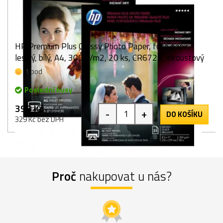
HP Premium Plus Glossy Photo Paper, foto papír,
lesklý, bílý, A4, 300 g/m2, 20 ks, CR672A, inkoustový
1 bod
Poslední kusy
398 Kč
-
+
DO KOŠÍKU
329 Kč bez DPH
Proč
nakupovat u nás?