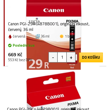
Canon PGI-29R (4878B001), originální inkoust,
červený, 36 ml
červená
36 ml
1 bod
Poslední kus
669 Kč
-
+
DO KOŠÍKU
553 Kč bez DPH
Canon PGI-29Co (4879B001), originální inkoust,