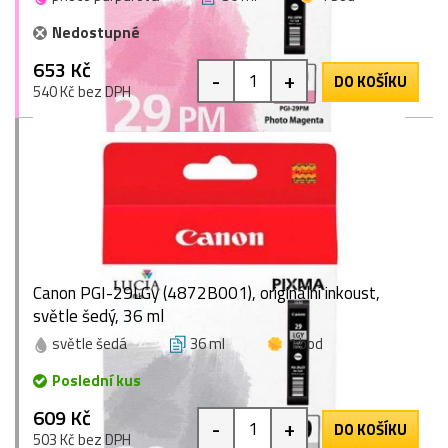
Nedostupné
653 Kč
-
+
DO KOŠÍKU
540 Kč bez DPH
Canon PGI-29LGy (4872B001), originální inkoust,
světle šedý, 36 ml
světle šedá
36 ml
1 bod
Poslední kus
609 Kč
-
+
DO KOŠÍKU
503 Kč bez DPH