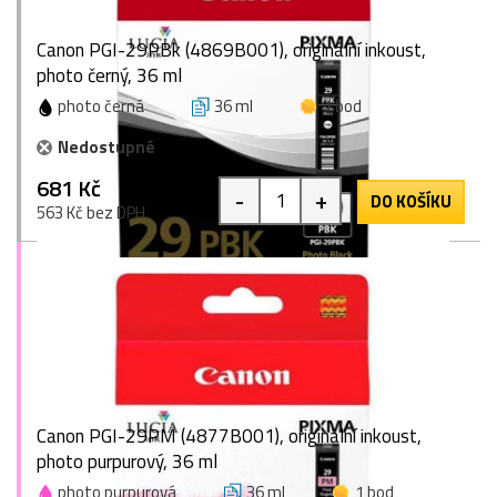
Canon PGI-29PBk (4869B001), originální inkoust,
photo černý, 36 ml
photo černá
36 ml
1 bod
Nedostupné
681 Kč
-
+
DO KOŠÍKU
563 Kč bez DPH
Canon PGI-29PM (4877B001), originální inkoust,
photo purpurový, 36 ml
photo purpurová
36 ml
1 bod