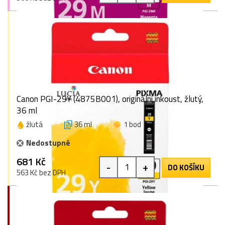
Canon PGI-29Y (4875B001), originální inkoust, žlutý,
36 ml
žlutá
36 ml
1 bod
Nedostupné
681 Kč
-
+
DO KOŠÍKU
563 Kč bez DPH