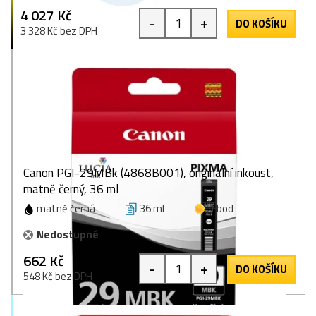
4 027 Kč
-
+
DO KOŠÍKU
3 328 Kč bez DPH
Canon PGI-29MBk (4868B001), originální inkoust,
matně černý, 36 ml
matně černá
36 ml
1 bod
Nedostupné
662 Kč
-
+
DO KOŠÍKU
548 Kč bez DPH