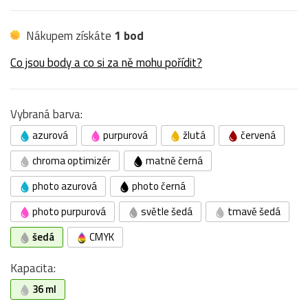
Nákupem získáte
1 bod
Co jsou body a co si za ně mohu pořídit?
Vybraná barva:
azurová
purpurová
žlutá
červená
chroma optimizér
matně černá
photo azurová
photo černá
photo purpurová
světle šedá
tmavě šedá
šedá
CMYK
Kapacita:
36 ml