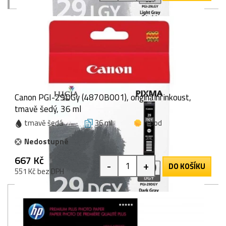
Canon PGI-29DGy (4870B001), originální inkoust,
tmavě šedý, 36 ml
tmavě šedá
36 ml
1 bod
Nedostupné
667 Kč
-
+
DO KOŠÍKU
551 Kč bez DPH