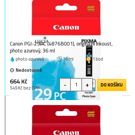
Canon PGI-29PC (4876B001), originální inkoust,
photo azurový, 36 ml
photo azurová
36 ml
1 bod
Nedostupné
664 Kč
-
+
DO KOŠÍKU
549 Kč bez DPH