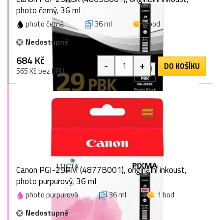
photo černý, 36 ml
photo černá
36 ml
1 bod
Nedostupné
684 Kč
-
+
DO KOŠÍKU
565 Kč bez DPH
Canon PGI-29PM (4877B001), originální inkoust,
photo purpurový, 36 ml
photo purpurová
36 ml
1 bod
Nedostupné