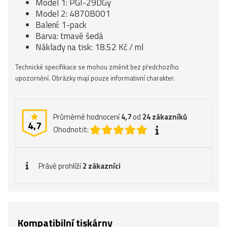
Model 1: PGI-29DGy
Model 2: 4870B001
Balení: 1-pack
Barva: tmavě šedá
Náklady na tisk: 18.52 Kč / ml
Technické specifikace se mohou změnit bez předchozího
upozornění. Obrázky mají pouze informativní charakter.
Průměrné hodnocení
4,7
od
24
zákazníků
4,7
Ohodnotit:
Právě prohlíží
2 zákazníci
Kompatibilní tiskárny