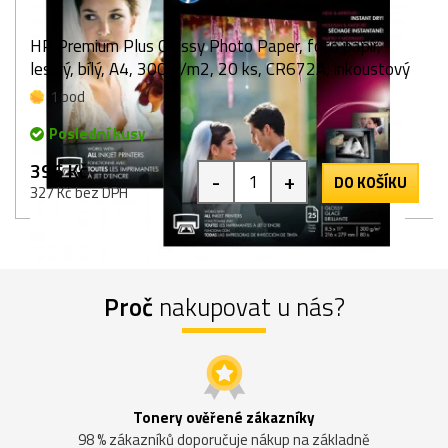
HP Premium Plus Glossy Photo Paper, foto papír,
lesklý, bílý, A4, 300 g/m2, 20 ks, CR672A, inkoustový
1 bod
Poslední kusy
396 Kč
-
+
DO KOŠÍKU
327 Kč bez DPH
Proč
nakupovat u nás?
Tonery ověřené zákazníky
98 % zákazníků doporučuje nákup na základně