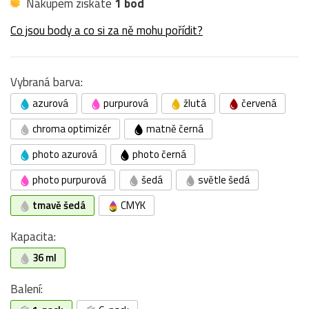
Nákupem získáte
1 bod
Co jsou body a co si za ně mohu pořídit?
Vybraná barva:
azurová
purpurová
žlutá
červená
chroma optimizér
matně černá
photo azurová
photo černá
photo purpurová
šedá
světle šedá
tmavě šedá
CMYK
Kapacita:
36 ml
Balení: