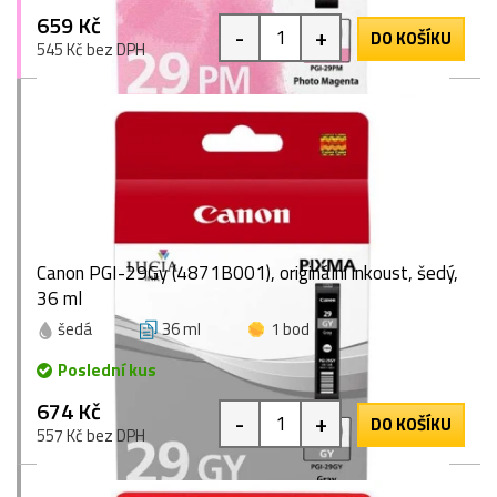
659 Kč
-
+
DO KOŠÍKU
545 Kč bez DPH
Canon PGI-29Gy (4871B001), originální inkoust, šedý,
36 ml
šedá
36 ml
1 bod
Poslední kus
674 Kč
-
+
DO KOŠÍKU
557 Kč bez DPH