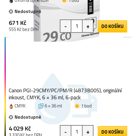
chroma optimizér
1 bod
Nedostupné
671 Kč
-
+
DO KOŠÍKU
555 Kč bez DPH
Canon PGI-29CMY/PC/PM/R (4873B005), originální
inkoust, CMYK, 6 × 36 ml, 6-pack
CMYK
6 × 36 ml
1 bod
Nedostupné
4 029 Kč
-
+
DO KOŠÍKU
3 330 Kč bez DPH