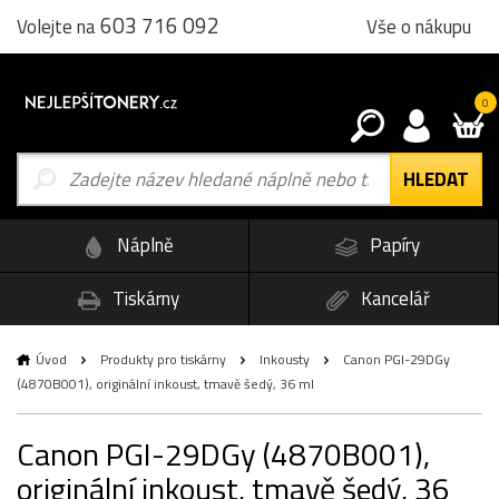
603 716 092
Vše o nákupu
Volejte na
0
Náplně
Papíry
Tiskárny
Kancelář
Úvod
Produkty pro tiskárny
Inkousty
Canon PGI-29DGy
(4870B001), originální inkoust, tmavě šedý, 36 ml
Canon PGI-29DGy (4870B001),
originální inkoust, tmavě šedý, 36