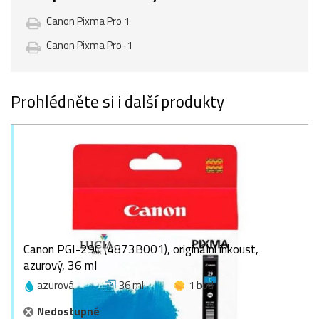
Canon Pixma Pro 1
Canon Pixma Pro-1
Prohlédněte si i další produkty
Canon PGI-29C (4873B001), originální inkoust,
azurový, 36 ml
azurová
36 ml
1 bod
Nedostupné