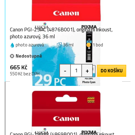
Canon PGI-29PC (4876B001), originální inkoust,
photo azurový, 36 ml
photo azurová
36 ml
1 bod
Nedostupné
665 Kč
-
+
DO KOŠÍKU
550 Kč bez DPH
Canon PGI-29PBk (4869B001), originální inkoust,