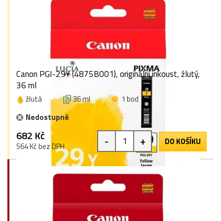
Canon PGI-29Y (4875B001), originální inkoust, žlutý,
36 ml
žlutá
36 ml
1 bod
Nedostupné
682 Kč
-
+
DO KOŠÍKU
564 Kč bez DPH