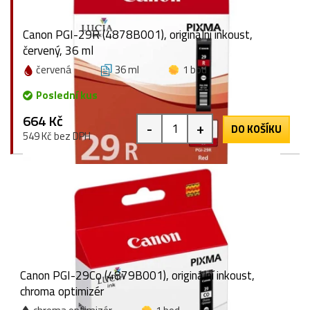
Canon PGI-29R (4878B001), originální inkoust,
červený, 36 ml
červená
36 ml
1 bod
Poslední kus
664 Kč
-
+
DO KOŠÍKU
549 Kč bez DPH
Canon PGI-29Co (4879B001), originální inkoust,
chroma optimizér