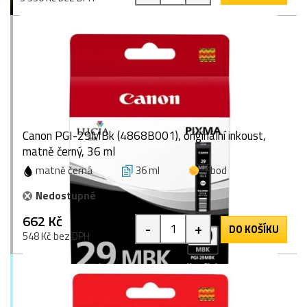
Canon PGI-29MBk (4868B001), originální inkoust,
matně černý, 36 ml
matně černá
36 ml
1 bod
Nedostupné
662 Kč
-
+
DO KOŠÍKU
548 Kč bez DPH