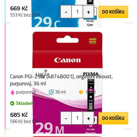
669 Kč
-
+
DO KOŠÍKU
553 Kč bez DPH
Canon PGI-29M (4874B001), originální inkoust,
purpurový, 36 ml
purpurová
36 ml
1 bod
Skladem
685 Kč
-
+
DO KOŠÍKU
566 Kč bez DPH