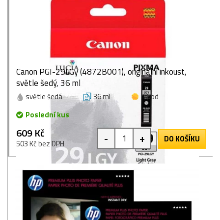
Canon PGI-29LGy (4872B001), originální inkoust,
světle šedý, 36 ml
světle šedá
36 ml
1 bod
Poslední kus
609 Kč
-
+
DO KOŠÍKU
503 Kč bez DPH