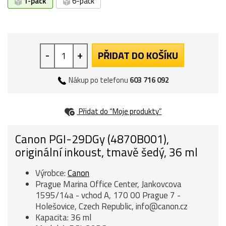
1-pack
6-pack
-
+
PŘIDAT DO KOŠÍKU
Nákup po telefonu
603 716 092
Přidat do “Moje produkty”
Canon PGI-29DGy (4870B001),
originální inkoust, tmavě šedý, 36 ml
Výrobce:
Canon
Prague Marina Office Center, Jankovcova
1595/14a - vchod A, 170 00 Prague 7 -
Holešovice, Czech Republic, info@canon.cz
Kapacita: 36 ml