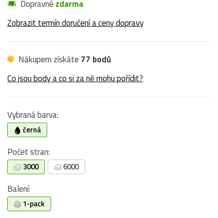
Dopravné
zdarma
Zobrazit termín doručení a ceny dopravy
Nákupem získáte
77 bodů
Co jsou body a co si za ně mohu pořídit?
Vybraná barva:
černá
Počet stran:
3000
6000
Balení:
1-pack