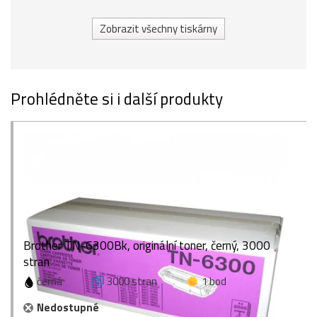
Zobrazit všechny tiskárny
Prohlédněte si i další produkty
Brother TN-6300Bk, originální toner, černý, 3000
stran
černá
3000 stran
1 bod
Nedostupné