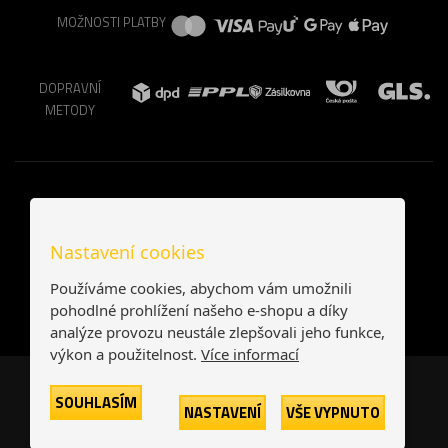
MOŽNOSTI PLATBY
DOPRAVNÍ
METODY
Nastavení cookies
Používáme cookies, abychom vám umožnili
pohodlné prohlížení našeho e-shopu a díky
analýze provozu neustále zlepšovali jeho funkce,
výkon a použitelnost.
Více informací
Česká republika
Slovensko
SOUHLASÍM
NASTAVENÍ
VŠE VYPNUTO
© 2026
Printonia s.r.o.
Všechna práva vyhrazena