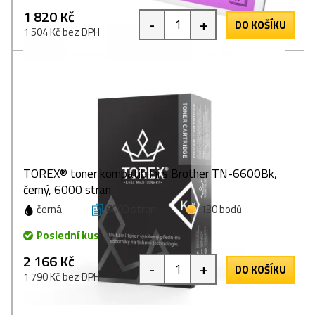
1 820 Kč
-
+
DO KOŠÍKU
1 504 Kč bez DPH
TOREX® toner kompatibilní s Brother TN-6600Bk,
černý, 6000 stran
černá
6000 stran
130 bodů
Poslední kus
2 166 Kč
-
+
DO KOŠÍKU
1 790 Kč bez DPH