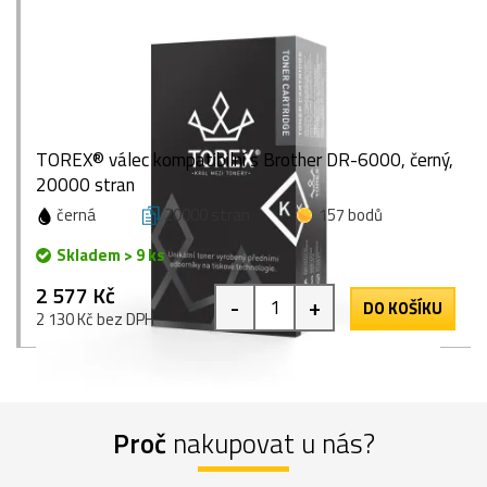
TOREX® válec kompatibilní s Brother DR-6000, černý,
20000 stran
černá
20000 stran
157 bodů
Skladem > 9 ks
2 577 Kč
-
+
DO KOŠÍKU
2 130 Kč bez DPH
Proč
nakupovat u nás?