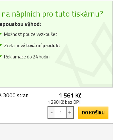
na náplních pro tuto tiskárnu?
spoustou výhod:
Možnost pouze vyzkoušet
Zcela nový
tovární produkt
Reklamace do 24 hodin
1 561 Kč
, 3000 stran
1 290 Kč bez DPH
-
+
DO KOŠÍKU