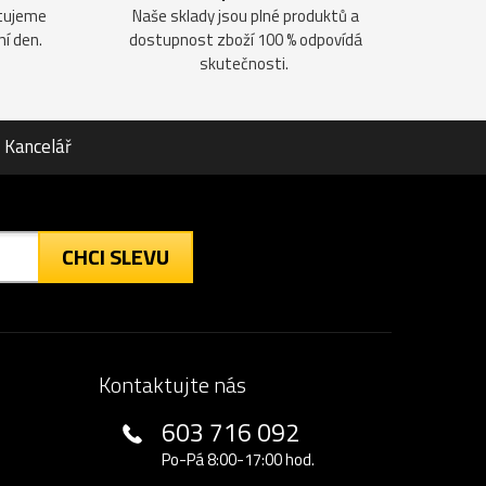
ntujeme
Naše sklady jsou plné produktů a
ní den.
dostupnost zboží 100 % odpovídá
skutečnosti.
Kancelář
CHCI SLEVU
Kontaktujte nás
603 716 092
Po-Pá 8:00-17:00 hod.