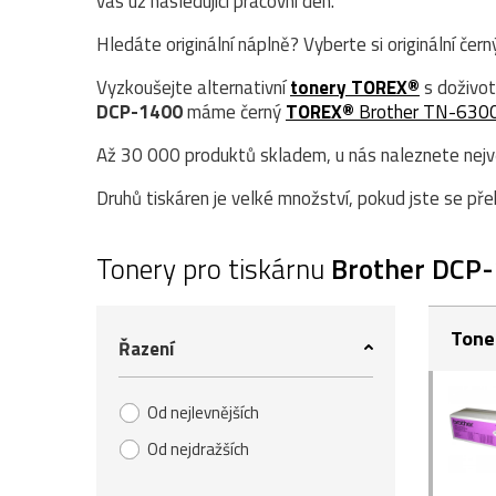
vás už následující pracovní den.
Hledáte originální náplně? Vyberte si originální čer
Vyzkoušejte alternativní
tonery TOREX®
s doživot
DCP-1400
máme černý
TOREX®
Brother TN-630
Až 30 000 produktů skladem, u nás naleznete největ
Druhů tiskáren je velké množství, pokud jste se přek
Tonery pro tiskárnu
Brother DCP
Tone
Řazení
Od nejlevnějších
Od nejdražších