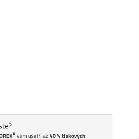
jste?
®
TOREX
vám ušetří až
40
% tiskových