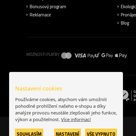
Bonusový program
Ekologi
Reklamace
Pronáje
Blog
MOŽNOSTI PLATBY
Nastavení cookies
Používáme cookies, abychom vám umožnili
pohodlné prohlížení našeho e-shopu a díky
analýze provozu neustále zlepšovali jeho funkce,
výkon a použitelnost.
Více informací
SOUHLASÍM
NASTAVENÍ
VŠE VYPNUTO