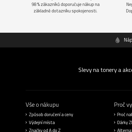
98 % zákazníků doporučuje nákup na
Ne
základně dotazníku spokojenosti.
Do
Náp
Slevy na tonery a akc
Vše o nákupu
Proč v
Způsob doručení a ceny
Proč na
Výdejní místa
Dárky 
Značky od A do Z
Alterna