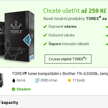
Chcete ušetřit
až 259 Kč
®
Nové tovární produkty
TOREX
se 
Dopravné
zdarma
Doživotní záruka
Úspora
tiskových nákladů
®
Co jsou náplně TOREX
?
TOREX® toner kompatibilní s Brother TN-6300Bk, černý
černá
3000 stran
77 bodů
Skladem
í kapacity