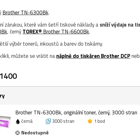
ný
Brother TN-6300Bk
.
ní zárukou, které vám šetří tiskové náklady a
sníží výdaje na ti
0Bk
, černý
TOREX®
Brother TN-6600Bk
.
ší výběr tonerů, inkoustů a barev do tiskárny.
likli, můžete se vrátit na
náplně do tiskáren Brother DCP
neb
-1400
ry
Brother TN-6300Bk, originální toner, černý, 3000 stran
černá
3000 stran
1 bod
Nedostupné