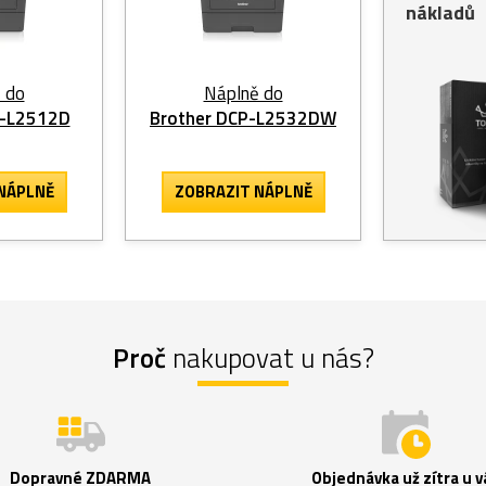
nákladů
 do
Náplně do
P-L2512D
Brother DCP-L2532DW
NÁPLNĚ
ZOBRAZIT
NÁPLNĚ
Proč
nakupovat u nás?
Dopravné ZDARMA
Objednávka už zítra u v