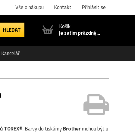
Vše o nákupu
Kontakt
Přihlásit se
Košík
je zatím prázdný...
Kancelář
0
rů TOREX®
. Barvy do tiskárny
Brother
mohou být u