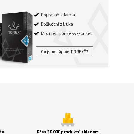
Dopravné zdarma
Doživotní záruka
Možnost pouze vyzkoušet
®
Co jsou náplně TOREX
?
ás
Přes 30 000 produktů skladem