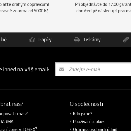
plaťte drahým dopravcům!
Při objednávce do 17:00 gara
pravné zdarma od 5000 Kč.
doručení již následující pracov
lně
Papíry
Tiskárny
e ihned na váš email:
ybrat nás?
O společnosti
kupovat u nás?
Kdo jsme?
ZDARMA
Používání cookies
®
tivní tonery TOREX
Ochrana osobních údajů