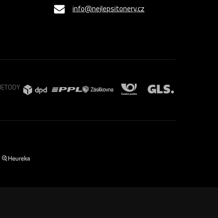
info@nejlepsitonery.cz
METODY