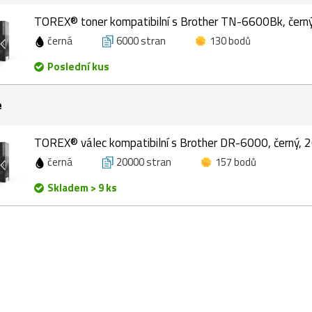
TOREX® toner kompatibilní s Brother TN-6600Bk, černý
černá
6000 stran
130 bodů
Poslední kus
e
TOREX® válec kompatibilní s Brother DR-6000, černý, 
černá
20000 stran
157 bodů
Skladem > 9 ks