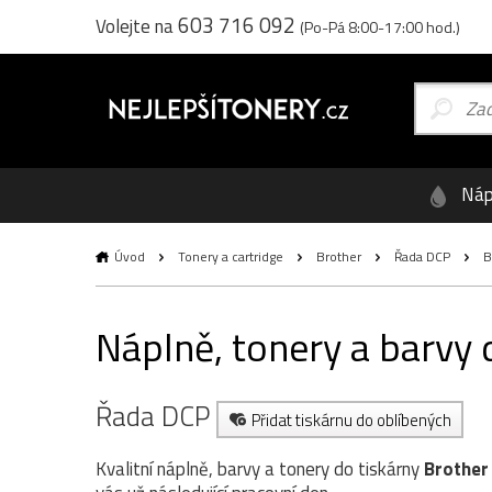
603 716 092
Volejte na
(Po-Pá 8:00-17:00 hod.)
Náp
Úvod
Tonery a cartridge
Brother
Řada DCP
B
Náplně, tonery a barvy
Řada DCP
Přidat tiskárnu do oblíbených
Kvalitní náplně, barvy a tonery do tiskárny
Brother