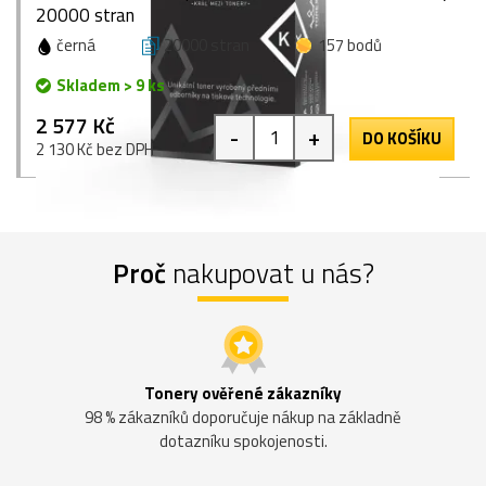
20000 stran
černá
20000 stran
157 bodů
Skladem > 9 ks
2 577 Kč
-
+
DO KOŠÍKU
2 130 Kč bez DPH
Proč
nakupovat u nás?
Tonery ověřené zákazníky
98 % zákazníků doporučuje nákup na základně
dotazníku spokojenosti.