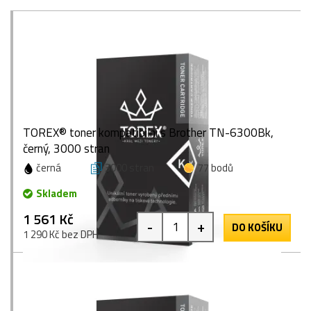
TOREX® toner kompatibilní s Brother TN-6300Bk,
černý, 3000 stran
černá
3000 stran
77 bodů
Skladem
1 561 Kč
-
+
DO KOŠÍKU
1 290 Kč bez DPH