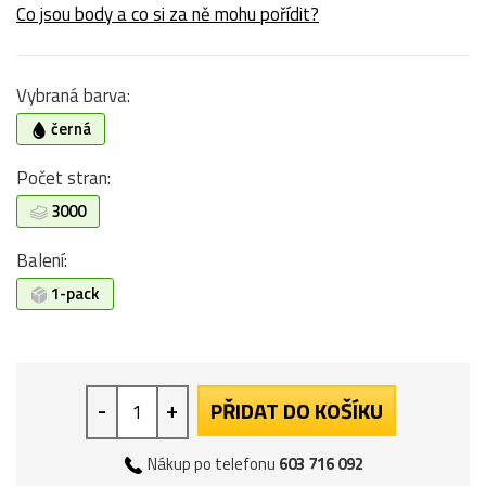
Co jsou body a co si za ně mohu pořídit?
Vybraná barva:
černá
Počet stran:
3000
Balení:
1-pack
-
+
PŘIDAT DO KOŠÍKU
Nákup po telefonu
603 716 092