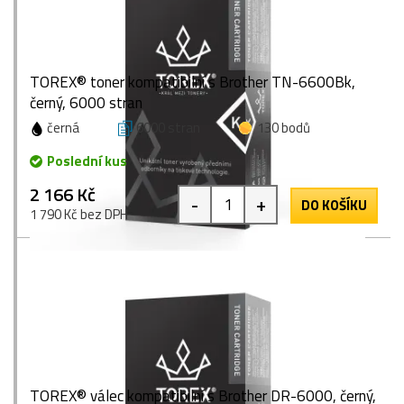
TOREX® toner kompatibilní s Brother TN-6600Bk,
černý, 6000 stran
černá
6000 stran
130 bodů
Poslední kus
2 166 Kč
-
+
DO KOŠÍKU
1 790 Kč bez DPH
TOREX® válec kompatibilní s Brother DR-6000, černý,