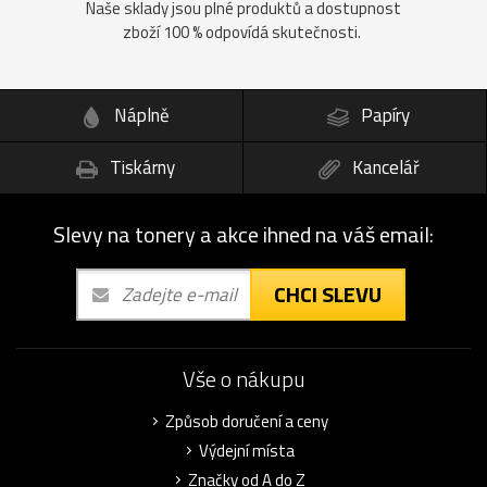
Naše sklady jsou plné produktů a dostupnost
zboží 100 % odpovídá skutečnosti.
Náplně
Papíry
Tiskárny
Kancelář
Slevy na tonery a akce ihned na váš email:
CHCI SLEVU
Vše o nákupu
Způsob doručení a ceny
Výdejní místa
Značky od A do Z