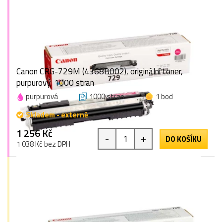
Canon CRG-729M (4368B002), originální toner,
purpurový, 1000 stran
purpurová
1000 stran
1 bod
Skladem - externě
1 256 Kč
-
+
DO KOŠÍKU
1 038 Kč bez DPH