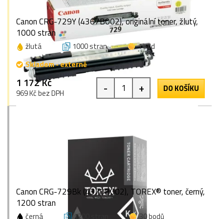
Canon CRG-729Y (4367B002), originální toner, žlutý,
1000 stran
žlutá
1000 stran
1 bod
Skladem - externě
1 172 Kč
-
+
DO KOŠÍKU
969 Kč bez DPH
Canon CRG-729Bk (4370B002), TOREX® toner, černý,
1200 stran
černá
1200 stran
30 bodů