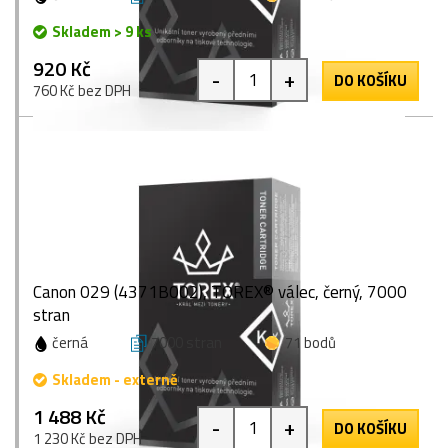
Skladem > 9 ks
920 Kč
-
+
DO KOŠÍKU
760 Kč bez DPH
Canon 029 (4371B002), TOREX® válec, černý, 7000
stran
černá
7000 stran
71 bodů
Skladem - externě
1 488 Kč
-
+
DO KOŠÍKU
1 230 Kč bez DPH