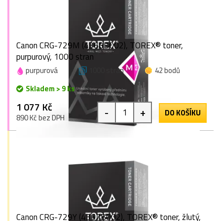
Canon CRG-729M (4368B002), TOREX® toner,
purpurový, 1000 stran
purpurová
1000 stran
42 bodů
Skladem > 9 ks
1 077 Kč
-
+
DO KOŠÍKU
890 Kč bez DPH
Canon CRG-729Y (4367B002), TOREX® toner, žlutý,