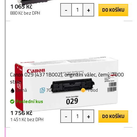
1 065 Kč
-
+
DO KOŠÍKU
880 Kč bez DPH
Canon 029 (4371B002), originální válec, černý, 7000
stran
černá
7000 stran
1 bod
Poslední kus
1 756 Kč
-
+
DO KOŠÍKU
1 451 Kč bez DPH