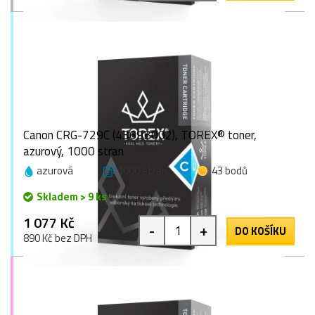
Canon CRG-729C (4369B002), TOREX® toner,
azurový, 1000 stran
azurová
1000 stran
43 bodů
Skladem > 9 ks
1 077 Kč
-
+
DO KOŠÍKU
890 Kč bez DPH