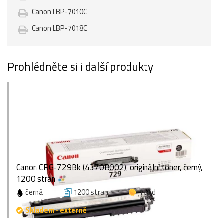
Canon LBP-7010C
Canon LBP-7018C
Prohlédněte si i další produkty
Canon CRG-729Bk (4370B002), originální toner, černý,
1200 stran
černá
1200 stran
1 bod
Skladem - externě