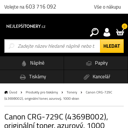
603 716 092
Vše o nákupu
Volejte na
0
Náplně
Papíry
Tiskárny
Kancelář
Úvod
Produkty pro tiskárny
Tonery
Canon CRG-729C
(4369B002), originální toner, azurový, 1000 stran
Canon CRG-729C (4369B002),
originální toner, azurový, 1000