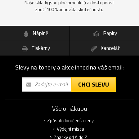
Naše sklady jsou plné produktů a dostupnost
zboží 100 % odpovídá skutečnosti.
Náplně
Papíry
Tiskárny
Kancelář
Slevy na tonery a akce ihned na váš email:
CHCI SLEVU
Vše o nákupu
Způsob doručení a ceny
Výdejní místa
Značky od A do Z