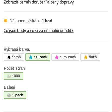
Zobrazit termín doručení a ceny dopravy
Nákupem získáte
1 bod
Co jsou body a co si za ně mohu pořídit?
Vybraná barva:
černá
azurová
purpurová
žlutá
Počet stran:
1000
Balení:
1-pack