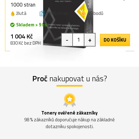
1000 stran
žlutá
1000 stran
39 bodů
Skladem > 9 ks
1 004 Kč
-
+
DO KOŠÍKU
830 Kč bez DPH
Proč
nakupovat u nás?
Tonery ověřené zákazníky
98 % zákazníků doporučuje nákup na základně
dotazníku spokojenosti.