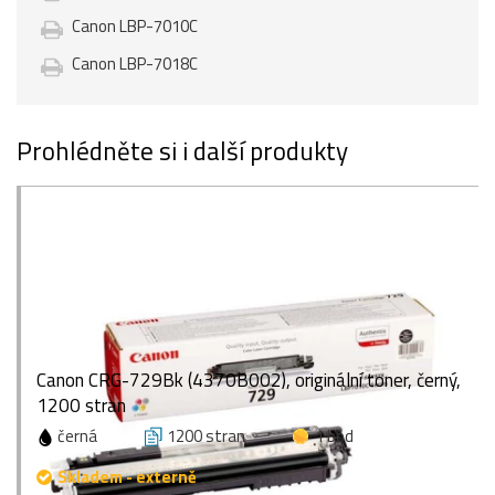
Canon LBP-7010C
Canon LBP-7018C
Prohlédněte si i další produkty
Canon CRG-729Bk (4370B002), originální toner, černý,
1200 stran
černá
1200 stran
1 bod
Skladem - externě