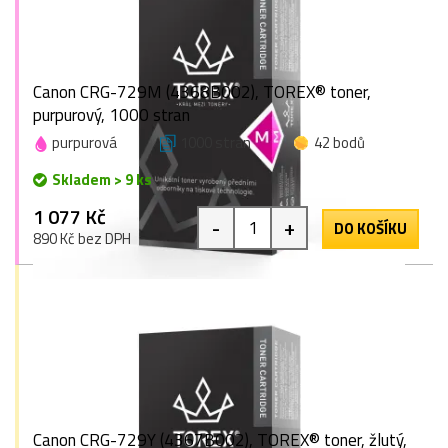
Canon CRG-729M (4368B002), TOREX® toner,
purpurový, 1000 stran
purpurová
1000 stran
42 bodů
Skladem > 9 ks
1 077 Kč
-
+
DO KOŠÍKU
890 Kč bez DPH
Canon CRG-729Y (4367B002), TOREX® toner, žlutý,