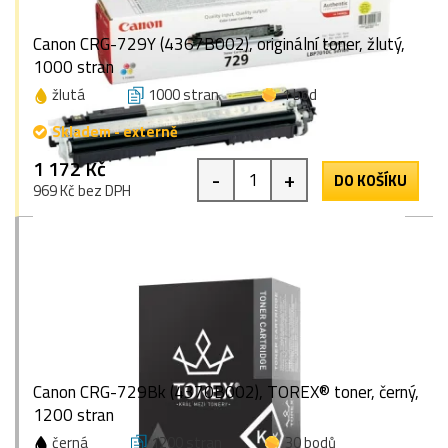
Canon CRG-729Y (4367B002), originální toner, žlutý,
1000 stran
žlutá
1000 stran
1 bod
Skladem - externě
1 172 Kč
-
+
DO KOŠÍKU
969 Kč bez DPH
Canon CRG-729Bk (4370B002), TOREX® toner, černý,
1200 stran
černá
1200 stran
30 bodů