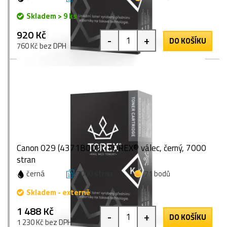
Skladem > 9 ks
920 Kč
-
+
DO KOŠÍKU
760 Kč bez DPH
Canon 029 (4371B002), TOREX® válec, černý, 7000
stran
černá
7000 stran
71 bodů
Skladem - externě
1 488 Kč
-
+
DO KOŠÍKU
1 230 Kč bez DPH