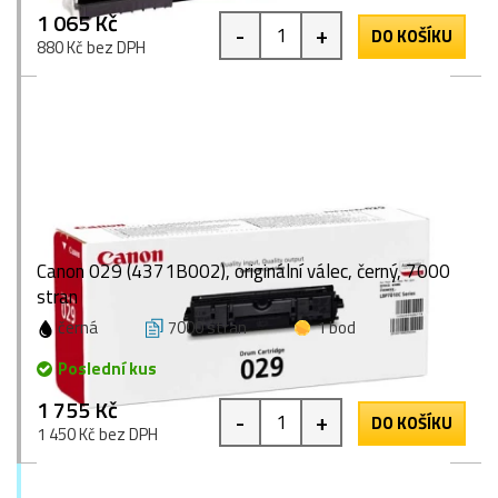
1 065 Kč
-
+
DO KOŠÍKU
880 Kč bez DPH
Canon 029 (4371B002), originální válec, černý, 7000
stran
černá
7000 stran
1 bod
Poslední kus
1 755 Kč
-
+
DO KOŠÍKU
1 450 Kč bez DPH