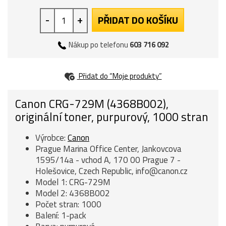
-
+
PŘIDAT DO KOŠÍKU
Nákup po telefonu
603 716 092
Přidat do “Moje produkty”
Canon CRG-729M (4368B002),
originální toner, purpurový, 1000 stran
Výrobce:
Canon
Prague Marina Office Center, Jankovcova
1595/14a - vchod A, 170 00 Prague 7 -
Holešovice, Czech Republic, info@canon.cz
Model 1: CRG-729M
Model 2: 4368B002
Počet stran: 1000
Balení: 1-pack