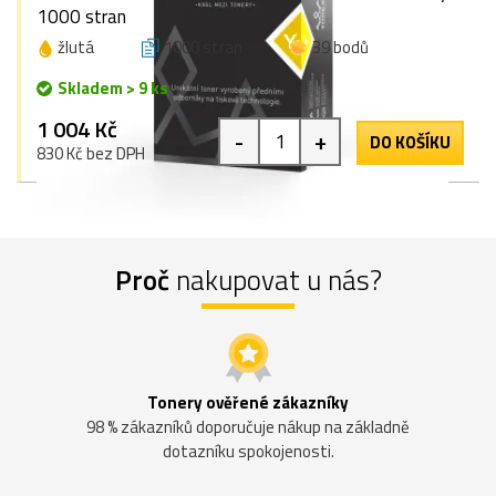
1000 stran
žlutá
1000 stran
39 bodů
Skladem > 9 ks
1 004 Kč
-
+
DO KOŠÍKU
830 Kč bez DPH
Proč
nakupovat u nás?
Tonery ověřené zákazníky
98 % zákazníků doporučuje nákup na základně
dotazníku spokojenosti.