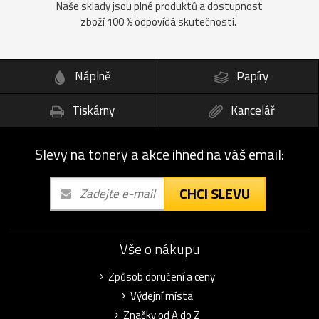
Naše sklady jsou plné produktů a dostupnost
zboží 100 % odpovídá skutečnosti.
Náplně
Papíry
Tiskárny
Kancelář
Slevy na tonery a akce ihned na váš email:
CHCI SLEVU
Vše o nákupu
Způsob doručení a ceny
Výdejní místa
Značky od A do Z