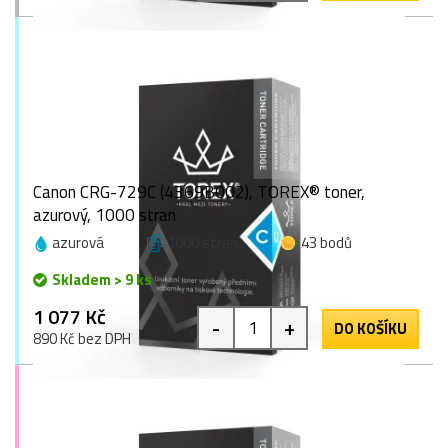
Canon CRG-729C (4369B002), TOREX® toner,
azurový, 1000 stran
azurová
1000 stran
43 bodů
Skladem > 9 ks
1 077 Kč
-
+
DO KOŠÍKU
890 Kč bez DPH