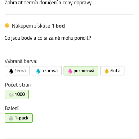
Zobrazit termín doručení a ceny dopravy
Nákupem získáte
1 bod
Co jsou body a co si za ně mohu pořídit?
Vybraná barva:
černá
azurová
purpurová
žlutá
Počet stran:
1000
Balení:
1-pack