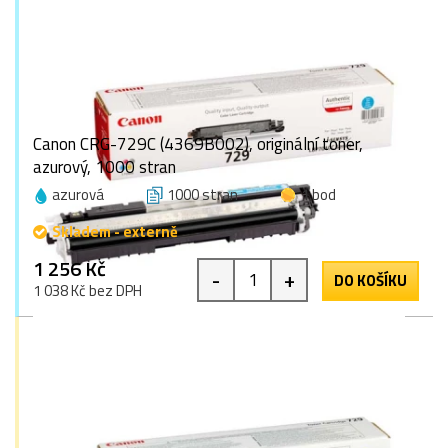
Canon CRG-729C (4369B002), originální toner,
azurový, 1000 stran
azurová
1000 stran
1 bod
Skladem - externě
1 256 Kč
-
+
DO KOŠÍKU
1 038 Kč bez DPH