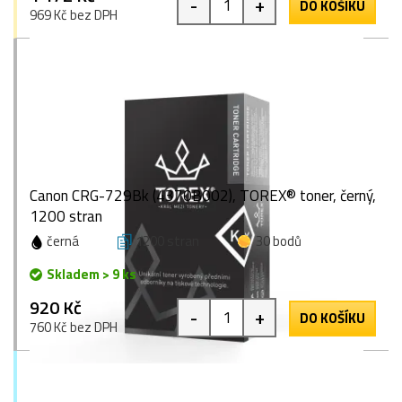
-
+
DO KOŠÍKU
969 Kč bez DPH
Canon CRG-729Bk (4370B002), TOREX® toner, černý,
1200 stran
černá
1200 stran
30 bodů
Skladem > 9 ks
920 Kč
-
+
DO KOŠÍKU
760 Kč bez DPH