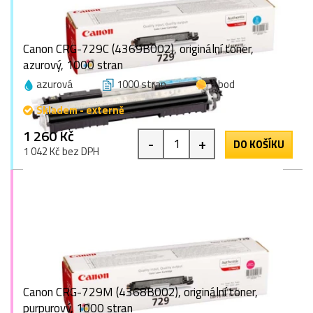
Canon CRG-729C (4369B002), originální toner,
azurový, 1000 stran
azurová
1000 stran
1 bod
Skladem - externě
1 260 Kč
-
+
DO KOŠÍKU
1 042 Kč bez DPH
Canon CRG-729M (4368B002), originální toner,
purpurový, 1000 stran