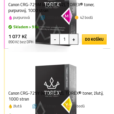
Canon CRG-729M (4368B002), TOREX® toner,
purpurový, 1000 stran
purpurová
1000 stran
42 bodů
Skladem > 9 ks
1 077 Kč
-
+
DO KOŠÍKU
890 Kč bez DPH
Canon CRG-729Y (4367B002), TOREX® toner, žlutý,
1000 stran
žlutá
1000 stran
39 bodů