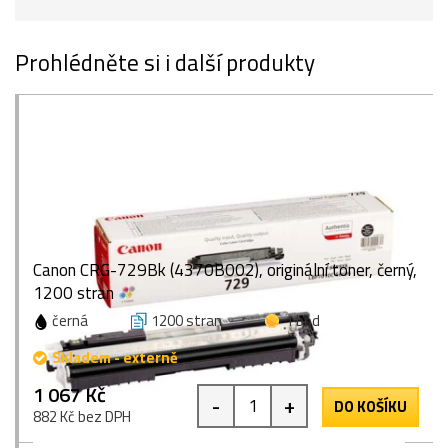
Prohlédněte si i další produkty
Canon CRG-729Bk (4370B002), originální toner, černý,
1200 stran
černá
1200 stran
1 bod
Skladem - externě
1 067 Kč
-
+
DO KOŠÍKU
882 Kč bez DPH