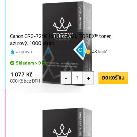
Canon CRG-729C (4369B002), TOREX® toner,
azurový, 1000 stran
azurová
1000 stran
43 bodů
Skladem > 9 ks
1 077 Kč
-
+
DO KOŠÍKU
890 Kč bez DPH