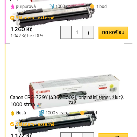
purpurová
1000 stran
1 bod
Skladem - externě
1 260 Kč
-
+
DO KOŠÍKU
1 042 Kč bez DPH
Canon CRG-729Y (4367B002), originální toner, žlutý,
1000 stran
žlutá
1000 stran
1 bod
Skladem - externě
1 172 Kč