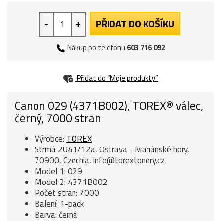
-
+
PŘIDAT DO KOŠÍKU
Nákup po telefonu
603 716 092
Přidat do “Moje produkty”
Canon 029 (4371B002), TOREX® válec,
černý, 7000 stran
Výrobce:
TOREX
Strmá 2041/12a, Ostrava - Mariánské hory,
70900, Czechia, info@torextonery.cz
Model 1: 029
Model 2: 4371B002
Počet stran: 7000
Balení: 1-pack
Barva: černá