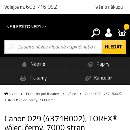
603 716 092
Vše o nákupu
Volejte na
0
Náplně
Papíry
Tiskárny
Kancelář
Úvod
Produkty pro tiskárny
Válce
Canon 029 (4371B002),
TOREX® válec, černý, 7000 stran
Canon 029 (4371B002), TOREX®
válec, černý, 7000 stran