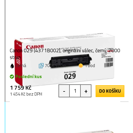
Canon 029 (4371B002), originální válec, černý, 7000
stran
černá
7000 stran
1 bod
Poslední kus
1 759 Kč
-
+
DO KOŠÍKU
1 454 Kč bez DPH