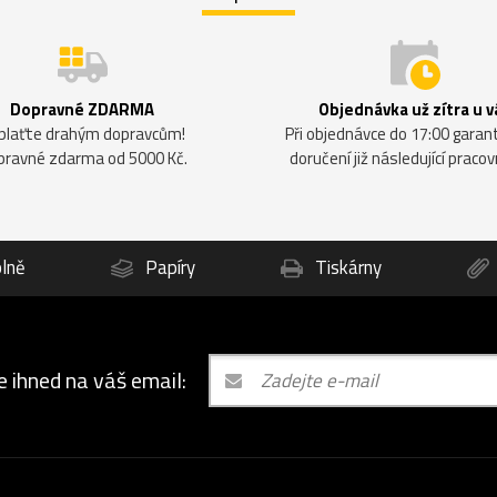
Dopravné ZDARMA
Objednávka už zítra u v
plaťte drahým dopravcům!
Při objednávce do 17:00 gara
pravné zdarma od 5000 Kč.
doručení již následující pracov
lně
Papíry
Tiskárny
e ihned na váš email: