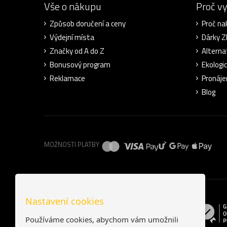
Vše o nákupu
Proč v
Způsob doručení a ceny
Proč na
Výdejní místa
Dárky 
Značky od A do Z
Alterna
Bonusový program
Ekologi
Reklamace
Pronáje
Blog
MOŽNOSTI PLATBY
Nastavení cookies
Používáme cookies, abychom vám umožnili