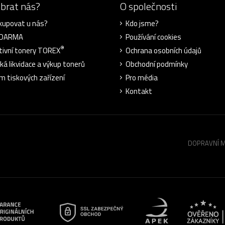
ybrat nás?
O společnosti
kupovat u nás?
Kdo jsme?
ZDARMA
Používání cookies
®
tivní tonery TOREX
Ochrana osobních údajů
cká likvidace a výkup tonerů
Obchodní podmínky
m tiskových zařízení
Pro média
Kontakt
DOPRAVNÍ 