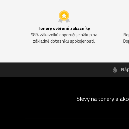
Tonery ověřené zákazníky
98 % zákazníků doporučuje nákup na
Ne
základně dotazníku spokojenosti.
Do
Náp
Slevy na tonery a akc