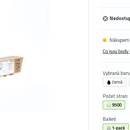
Nedostu
Nákupem 
Co jsou body 
Vybraná barv
černá
Počet stran:
9500
Balení:
1-pack