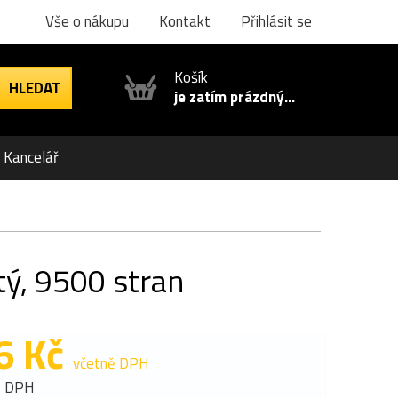
Vše o nákupu
Kontakt
Přihlásit se
Košík
je zatím prázdný...
Kancelář
tý, 9500 stran
6 Kč
včetně DPH
z DPH