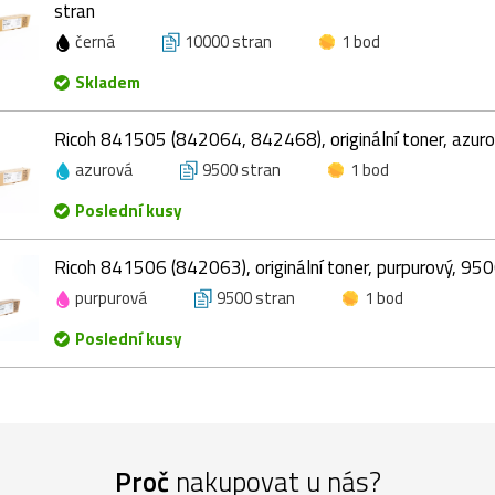
stran
černá
10000 stran
1 bod
Skladem
Ricoh 841505 (842064, 842468), originální toner, azur
azurová
9500 stran
1 bod
Poslední kusy
Ricoh 841506 (842063), originální toner, purpurový, 950
purpurová
9500 stran
1 bod
Poslední kusy
Proč
nakupovat u nás?