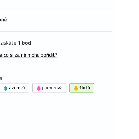
pné
získáte
1 bod
a co si za ně mohu pořídit?
a:
azurová
purpurová
žlutá