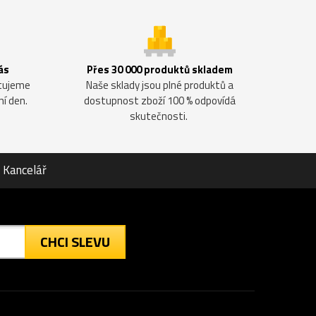
ás
Přes 30 000 produktů skladem
ntujeme
Naše sklady jsou plné produktů a
ní den.
dostupnost zboží 100 % odpovídá
skutečnosti.
Kancelář
CHCI SLEVU