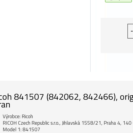
-
coh 841507 (842062, 842466), origi
ran
Výrobce: Ricoh
RICOH Czech Republic s.r.o., Jihlavská 1558/21, Praha 4, 140 
Model 1: 841507