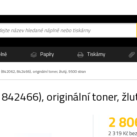
lně
Papíry
Tiskárny
842062, 842466), originální toner, žlutý, 9500 stran
42466), originální toner, žlu
2 80
2 319 Kč be