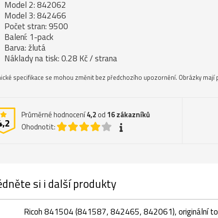
Model 2: 842062
Model 3: 842466
Počet stran: 9500
Balení: 1-pack
Barva: žlutá
Náklady na tisk: 0.28 Kč / strana
ické specifikace se mohou změnit bez předchozího upozornění. Obrázky mají p
Průměrné hodnocení
4,2
od
16
zákazníků
4,2
Ohodnotit:
dněte si i další produkty
Ricoh 841504 (841587, 842465, 842061), originální to