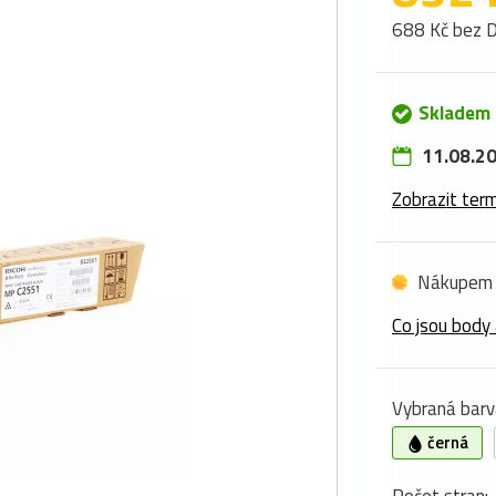
688 Kč bez 
Skladem
11.08.20
Zobrazit term
Nákupem 
Co jsou body 
Vybraná barv
černá