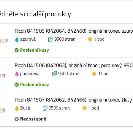
dněte si i další produkty
Ricoh 841505 (842064, 842468), originální toner, azur
azurová
9500 stran
1 bod
Poslední kusy
Ricoh 841506 (842063), originální toner, purpurový, 950
purpurová
9500 stran
1 bod
Poslední kusy
Ricoh 841507 (842062, 842466), originální toner, žlutý
žlutá
9500 stran
1 bod
Nedostupné