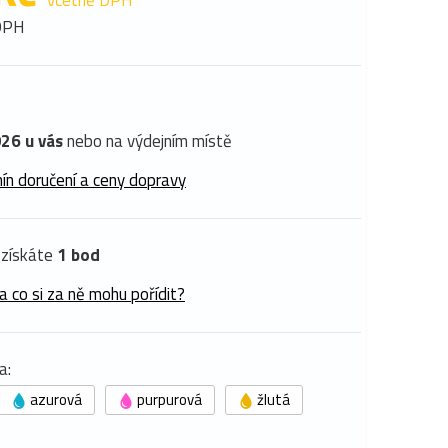
včetně DPH
DPH
26 u vás
nebo na výdejním místě
ín doručení a ceny dopravy
získáte
1 bod
a co si za ně mohu pořídit?
a:
azurová
purpurová
žlutá