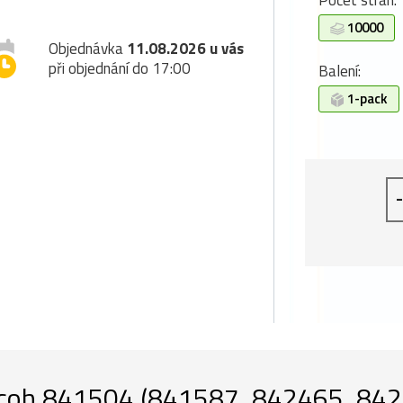
Počet stran:
10000
Objednávka
11.08.2026 u vás
při objednání do 17:00
Balení:
1-pack
-
coh 841504 (841587, 842465, 842061