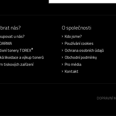
ybrat nás?
O společnosti
kupovat u nás?
Kdo jsme?
ZDARMA
Používání cookies
®
tivní tonery TOREX
Ochrana osobních údajů
cká likvidace a výkup tonerů
Obchodní podmínky
m tiskových zařízení
Pro média
Kontakt
DOPRAVNÍ 