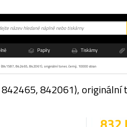
lně
Papíry
Tiskárny
841587, 842465, 842061), originální toner, černý, 10000 stran
842465, 842061), originální t
832 