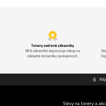
Tonery ověřené zákazníky
98 % zákazníků doporučuje nákup na
Ne
základně dotazníku spokojenosti.
Do
Náp
Slevy na tonery a akc