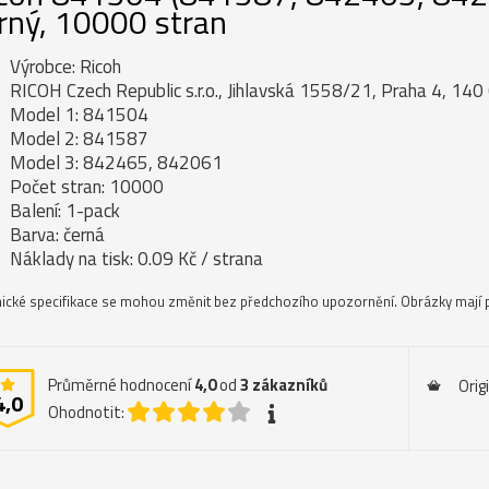
rný, 10000 stran
Výrobce: Ricoh
RICOH Czech Republic s.r.o., Jihlavská 1558/21, Praha 4, 140 
Model 1: 841504
Model 2: 841587
Model 3: 842465, 842061
Počet stran: 10000
Balení: 1-pack
Barva: černá
Náklady na tisk: 0.09 Kč / strana
ické specifikace se mohou změnit bez předchozího upozornění. Obrázky mají p
Průměrné hodnocení
4,0
od
3
zákazníků
Orig
4,0
Ohodnotit: