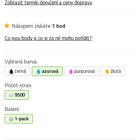
Zobrazit termín doručení a ceny dopravy
Nákupem získáte
1 bod
Co jsou body a co si za ně mohu pořídit?
Vybraná barva:
černá
azurová
purpurová
žlutá
Počet stran:
9500
Balení:
1-pack