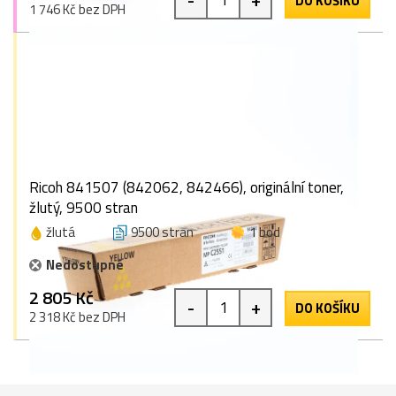
DO KOŠÍKU
1 746 Kč bez DPH
Ricoh 841507 (842062, 842466), originální toner,
žlutý, 9500 stran
žlutá
9500 stran
1 bod
Nedostupné
2 805 Kč
-
+
DO KOŠÍKU
2 318 Kč bez DPH