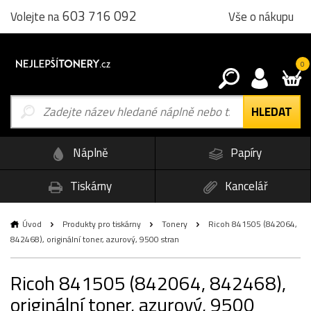
603 716 092
Vše o nákupu
Volejte na
0
Náplně
Papíry
Tiskárny
Kancelář
Úvod
Produkty pro tiskárny
Tonery
Ricoh 841505 (842064,
842468), originální toner, azurový, 9500 stran
Ricoh 841505 (842064, 842468),
originální toner, azurový, 9500