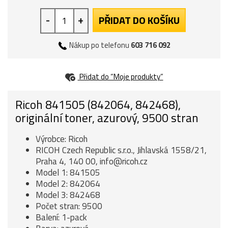
-
+
PŘIDAT DO KOŠÍKU
Nákup po telefonu
603 716 092
Přidat do “Moje produkty”
Ricoh 841505 (842064, 842468),
originální toner, azurový, 9500 stran
Výrobce: Ricoh
RICOH Czech Republic s.r.o., Jihlavská 1558/21,
Praha 4, 140 00, info@ricoh.cz
Model 1: 841505
Model 2: 842064
Model 3: 842468
Počet stran: 9500
Balení: 1-pack