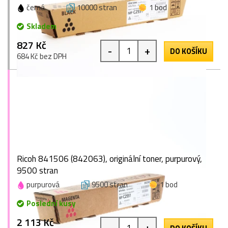
černá
10000 stran
1 bod
Skladem
827 Kč
-
+
DO KOŠÍKU
684 Kč bez DPH
Ricoh 841506 (842063), originální toner, purpurový,
9500 stran
purpurová
9500 stran
1 bod
Poslední kusy
2 113 Kč
-
+