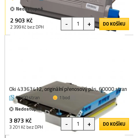
Nedostupné
2 903 Kč
-
+
DO KOŠÍKU
2 399 Kč bez DPH
Oki 43363412, originální přenosový pás, 60000 stran
60000 stran
1 bod
Nedostupné
3 873 Kč
-
+
DO KOŠÍKU
3 201 Kč bez DPH