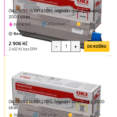
Oki C5650 (43872306), originální toner, purpurový,
2000 stran
purpurová
2000 stran
1 bod
Nedostupné
2 906 Kč
-
+
DO KOŠÍKU
2 402 Kč bez DPH
Oki C5650 (43872305), originální toner, žlutý, 2000
stran
žlutá
2000 stran
1 bod