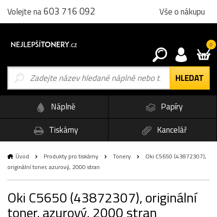
603 716 092
Vše o nákupu
Volejte na
0
Náplně
Papíry
Tiskárny
Kancelář
Úvod
Produkty pro tiskárny
Tonery
Oki C5650 (43872307),
originální toner, azurový, 2000 stran
Oki C5650 (43872307), originální
toner, azurový, 2000 stran