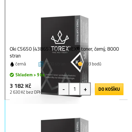
Oki C5650 (43865708), TOREX® toner, černý, 8000
stran
černá
8000 stran
193 bodů
Skladem > 9 ks
3 182 Kč
-
+
DO KOŠÍKU
2 630 Kč bez DPH