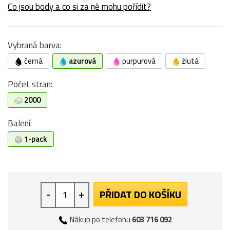
Co jsou body a co si za ně mohu pořídit?
Vybraná barva:
černá
azurová
purpurová
žlutá
Počet stran:
2000
Balení:
1-pack
-
+
PŘIDAT DO KOŠÍKU
Nákup po telefonu
603 716 092