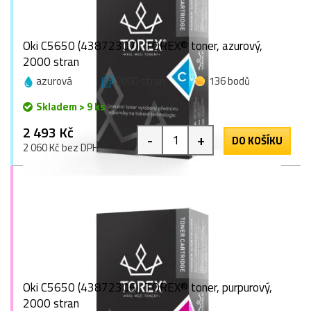
Oki C5650 (43872307), TOREX® toner, azurový,
2000 stran
azurová
2000 stran
136 bodů
Skladem > 9 ks
2 493 Kč
-
+
DO KOŠÍKU
2 060 Kč bez DPH
Oki C5650 (43872306), TOREX® toner, purpurový,
2000 stran