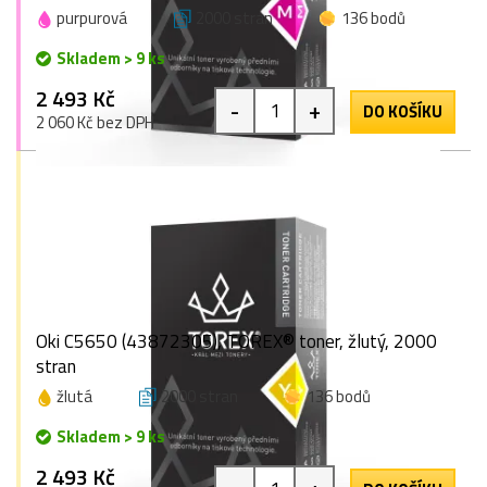
purpurová
2000 stran
136 bodů
Skladem > 9 ks
2 493 Kč
-
+
DO KOŠÍKU
2 060 Kč bez DPH
Oki C5650 (43872305), TOREX® toner, žlutý, 2000
stran
žlutá
2000 stran
136 bodů
Skladem > 9 ks
2 493 Kč