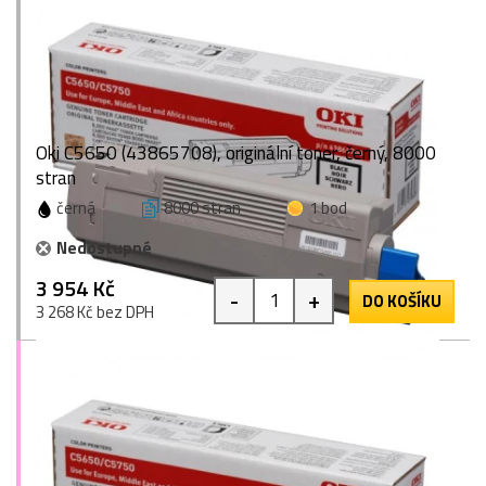
Oki C5650 (43865708), originální toner, černý, 8000
stran
černá
8000 stran
1 bod
Nedostupné
3 954 Kč
-
+
DO KOŠÍKU
3 268 Kč bez DPH