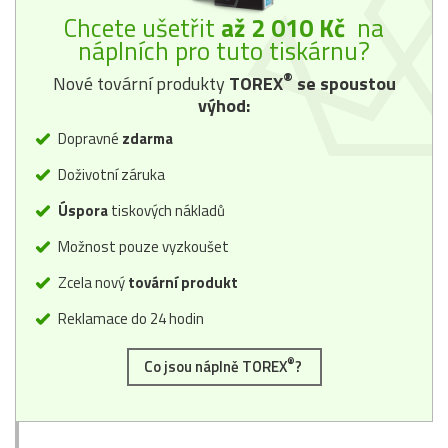
Chcete ušetřit
až 2 010 Kč
na
náplních pro tuto tiskárnu?
®
Nové tovární produkty
TOREX
se spoustou
výhod:
Dopravné
zdarma
Doživotní záruka
Úspora
tiskových nákladů
Možnost pouze vyzkoušet
Zcela nový
tovární produkt
Reklamace do 24 hodin
®
Co jsou náplně TOREX
?