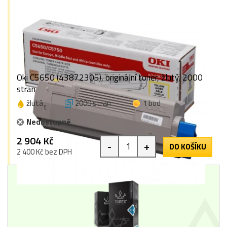
Oki C5650 (43872305), originální toner, žlutý, 2000
stran
žlutá
2000 stran
1 bod
Nedostupné
2 904 Kč
-
+
DO KOŠÍKU
2 400 Kč bez DPH