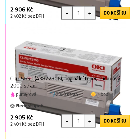
2 906 Kč
-
+
DO KOŠÍKU
2 402 Kč bez DPH
Oki C5650 (43872306), originální toner, purpurový,
2000 stran
purpurová
2000 stran
1 bod
Nedostupné
2 905 Kč
-
+
DO KOŠÍKU
2 401 Kč bez DPH