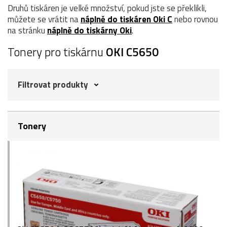
Druhů tiskáren je velké množství, pokud jste se překlikli,
můžete se vrátit na
náplně do tiskáren Oki C
nebo rovnou
na stránku
náplně do tiskárny Oki
.
Tonery pro tiskárnu
OKI C5650
Filtrovat produkty
Tonery