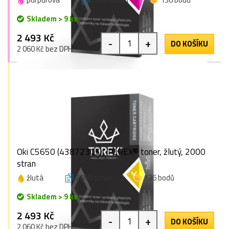
Skladem > 9 ks
2 493 Kč
-
+
DO KOŠÍKU
2 060 Kč bez DPH
Oki C5650 (43872305), TOREX® toner, žlutý, 2000
stran
žlutá
2000 stran
136 bodů
Skladem > 9 ks
2 493 Kč
-
+
DO KOŠÍKU
2 060 Kč bez DPH