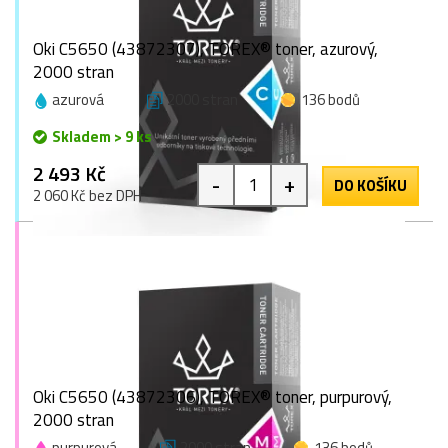
Oki C5650 (43872307), TOREX® toner, azurový,
2000 stran
azurová
2000 stran
136 bodů
Skladem > 9 ks
2 493 Kč
-
+
DO KOŠÍKU
2 060 Kč bez DPH
Oki C5650 (43872306), TOREX® toner, purpurový,
2000 stran
purpurová
2000 stran
136 bodů