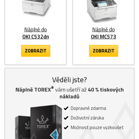
Náplně do
Náplně do
OKI C532dn
OKI MC573
ZOBRAZIT
ZOBRAZIT
Věděli jste?
®
Náplně TOREX
vám ušetří až
40
% tiskových
nákladů
Dopravné zdarma
Doživotní záruka
Možnost pouze vyzkoušet