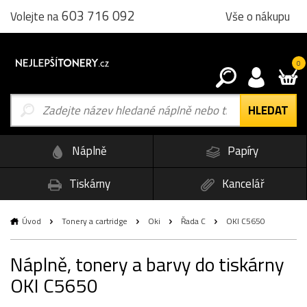
603 716 092
Vše o nákupu
Volejte na
0
Náplně
Papíry
Tiskárny
Kancelář
Úvod
Tonery a cartridge
Oki
Řada C
OKI C5650
Náplně, tonery a barvy do tiskárny
OKI C5650