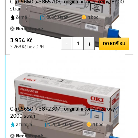
Oki C5650 (43865708), originální toner, černý, 8000
stran
černá
8000 stran
1 bod
Nedostupné
3 954 Kč
-
+
DO KOŠÍKU
3 268 Kč bez DPH
Oki C5650 (43872307), originální toner, azurový,
2000 stran
azurová
2000 stran
1 bod
Nedostupné