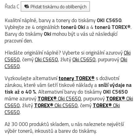
Řada C
Přidat tiskárnu do oblíbených
Kvalitní náplně, barvy a tonery do tiskárny
OKI C5650
.
Vybírejte ze 4 originálních
tonerů
Oki
a 4
tonerů TOREX®
.
Barvy do tiskárny
Oki
mohou být u vás už následující
pracovní den.
Hledáte originální náplně? Vyberte si originální azurový
Oki
C5650
, černý
Oki C5650
, žlutý
Oki C5650
, purpurový
Oki
C5650
.
Vyzkoušejte alternativní
tonery TOREX®
s doživotní
zárukou, které vám šetří tiskové náklady a
sníží výdaje na
tisk až o 40 %
. Alternativní barvy do tiskárny
OKI C5650
máme azurový
TOREX®
Oki C5650
, purpurový
TOREX®
Oki
C5650
, žlutý
TOREX®
Oki C5650
, černý
TOREX®
Oki
C5650
.
Až 30 000 produktů skladem, u nás naleznete největší
výběr tonerů, inkoustů a barev do tiskárny.