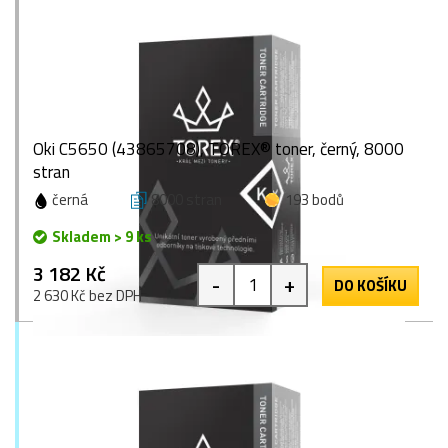
Oki C5650 (43865708), TOREX® toner, černý, 8000
stran
černá
8000 stran
193 bodů
Skladem > 9 ks
3 182 Kč
-
+
DO KOŠÍKU
2 630 Kč bez DPH