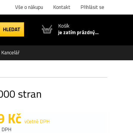
Vše o nákupu
Kontakt
Přihlásit se
Košík
je zatím prázdný...
Kancelář
000 stran
9 Kč
včetně DPH
z DPH