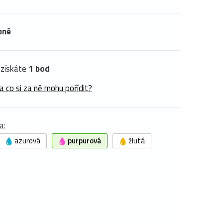
pné
získáte
1 bod
a co si za ně mohu pořídit?
a:
azurová
purpurová
žlutá