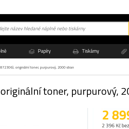
lně
Papíry
Tiskárny
72306), originální toner, purpurový, 2000 stran
riginální toner, purpurový, 2
2 89
2 396 Kč be