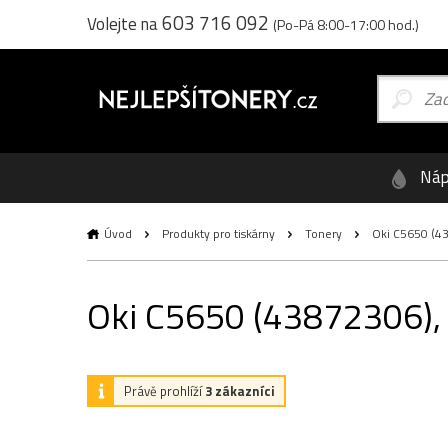
603 716 092
Volejte na
(Po-Pá 8:00-17:00 hod.)
Náp
Úvod
Produkty pro tiskárny
Tonery
Oki C5650 (438
Oki C5650 (43872306), o
Právě prohlíží
3 zákazníci